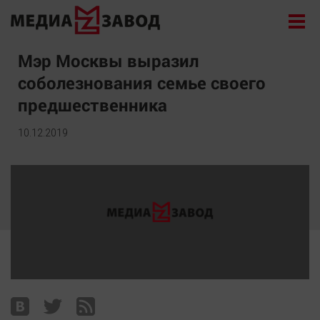
Новости
Мэр Москвы выразил
соболезнования семье своего
Экономика
предшественника
Происшествия
Общество
10.12.2019
Политика
Культура
Здоровье
Спорт
Курилка
Поиск
Архив