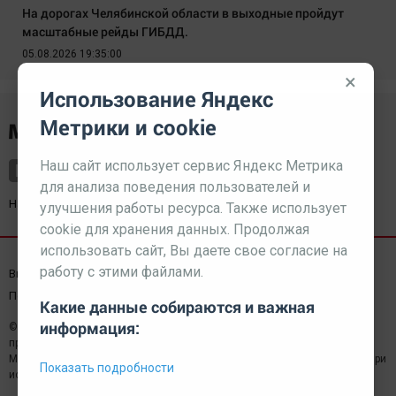
На дорогах Челябинской области в выходные пройдут
масштабные рейды ГИБДД.
05.08.2026 19:35:00
×
Использование Яндекс
Метрики и cookie
Наш сайт использует сервис Яндекс Метрика
для анализа поведения пользователей и
Наш партнер
kurorty-sochi.ru
улучшения работы ресурса. Также использует
cookie для хранения данных. Продолжая
использовать сайт, Вы даете свое согласие на
работу с этими файлами.
Выходные данные СМИ
Реклама
Вакансии
Пользовательское соглашение
Какие данные собираются и важная
информация:
© 2026 МЕДИАЗАВОД — Сайт может содержать контент,
предназначенный для лиц 18+
Мнение редакции может не совпадать с мнением отдельных авторов.При
Показать подробности
использовании материалов сайта ссылка обязательна.