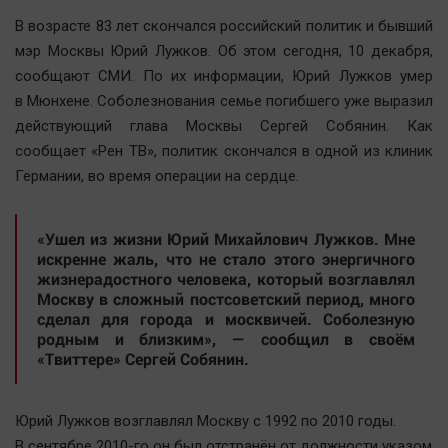
Наша победа
В возрасте 83 лет скончался российский политик и бывший
Общество
мэр Москвы Юрий Лужков. Об этом сегодня, 10 декабря,
сообщают СМИ. По их информации, Юрий Лужков умер
Политика
в Мюнхене. Соболезнования семье погибшего уже выразил
Экономика
действующий глава Москвы Сергей Собянин. Как
Происшествия
сообщает «Рен ТВ», политик скончался в одной из клиник
Здоровье
Германии, во время операции на сердце.
Культура
Курилка
«Ушел из жизни Юрий Михайлович Лужков. Мне
искренне жаль, что не стало этого энергичного
Мнения
жизнерадостного человека, который возглавлял
Москву в сложный постсоветский период, много
Спорт
сделал для города и москвичей. Соболезную
родным и близким», — сообщил в своём
Технологии
«Твиттере» Сергей Собянин.
Отраслевые темы
Hедвижимость
Юрий Лужков возглавлял Москву с 1992 по 2010 годы.
Образование
В сентябре 2010-го он был отстранён от должности указом