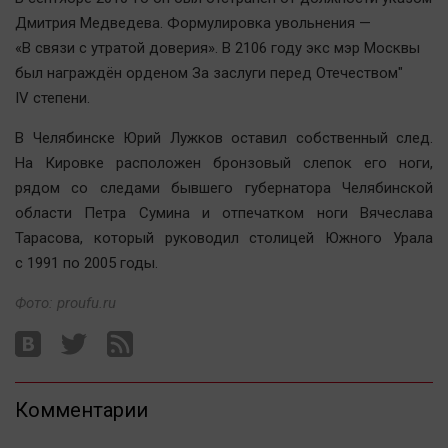
Автомобили
Дмитрия Медведева. Формулировка увольнения —
XX век: криминальные уроки
«В связи с утратой доверия». В 2106 году экс мэр Москвы
был награждён орденом За заслуги перед Отечеством"
Банки
IV степени.
Медиаграмотность
Медицина
В Челябинске Юрий Лужков оставил собственный след.
На Кировке расположен бронзовый слепок его ноги,
рядом со следами бывшего губернатора Челябинской
Новости компаний
области Петра Сумина и отпечатком ноги Вячеслава
Прогулки по городу Ч
Тарасова, который руководил столицей Южного Урала
Спецпроект
с 1991 по 2005 годы.
Статистика
Фото: proufu.ru
Челябинск космический
Другие рубрики
Bookworms
English version
Комментарии
Online-консультация