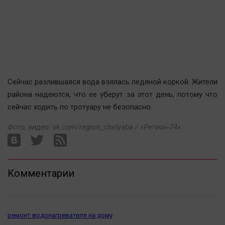
Актуальная тема
Афиша
Блогеркуль
Быстрый медиазавод
Вирус чтения
Сейчас разлившаяся вода взялась ледяной коркой. Жители
Вкусное
района надеются, что ее уберут за этот день, потому что
сейчас ходить по тротуару не безопасно.
Гороскоп
Дети
Фото, видео: vk.com/region_chelyaba / «Регион-74»
ЖКХ
Интервью
Качество жизни
Комментарии
Конкурс
Народная журналистика
ремонт водонагревателя на дому