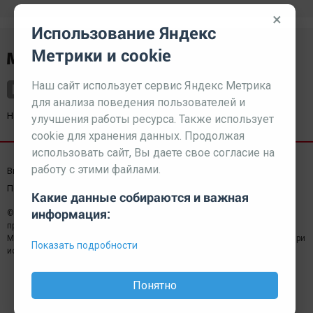
×
Использование Яндекс
Метрики и cookie
Наш сайт использует сервис Яндекс Метрика
для анализа поведения пользователей и
Наш партнер
kurorty-sochi.ru
улучшения работы ресурса. Также использует
cookie для хранения данных. Продолжая
использовать сайт, Вы даете свое согласие на
работу с этими файлами.
Выходные данные СМИ
Реклама
Вакансии
Пользовательское соглашение
Какие данные собираются и важная
информация:
© 2026 МЕДИАЗАВОД — Сайт может содержать контент,
предназначенный для лиц 18+
Мнение редакции может не совпадать с мнением отдельных авторов.При
Показать подробности
использовании материалов сайта ссылка обязательна.
Понятно