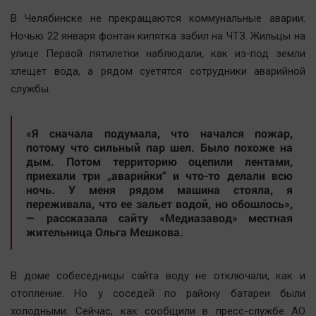
Наша победа
В Челябинске не прекращаются коммунальные аварии.
Общество
Ночью 22 января фонтан кипятка забил на ЧТЗ. Жильцы на
улице Первой пятилетки наблюдали, как из-под земли
Политика
хлещет вода, а рядом суетятся сотрудники аварийной
Экономика
службы.
Происшествия
Здоровье
«Я сначала подумала, что начался пожар,
Культура
потому что сильный пар шел. Было похоже на
дым. Потом территорию оцепили лентами,
Курилка
приехали три „аварийки“ и что-то делали всю
Мнения
ночь. У меня рядом машина стояла, я
переживала, что ее зальет водой, но обошлось»,
— рассказала сайту «Медиазавод» местная
Спорт
жительница Ольга Мешкова.
Технологии
Отраслевые темы
В доме собеседницы сайта воду не отключали, как и
Hедвижимость
отопление. Но у соседей по району батареи были
Образование
холодными. Сейчас, как сообщили в пресс-службе АО