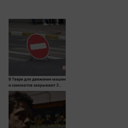
Наука
Обсуждаем
Отдых
Персона
Последняя инстанция
Светская жизнь
Тенденции
Точка на карте
В Твери для движения машин
и самокатов закрывают 3
улицы