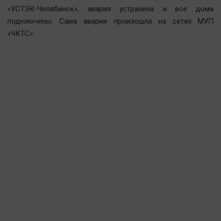
Автомобили
«УСТЭК-Челябинск», авария устранена и все дома
подключены. Сама авария произошла на сетях МУП
XX век: криминальные уроки
«ЧКТС».
Банки
Медиаграмотность
Медицина
Новости компаний
Прогулки по городу Ч
Спецпроект
Статистика
Челябинск космический
Другие рубрики
Bookworms
English version
Online-консультация