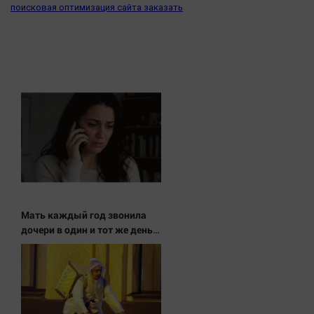
Наука
поисковая оптимизация сайта заказать
Обсуждаем
Отдых
Персона
Последняя инстанция
Светская жизнь
Тенденции
Точка на карте
Мать каждый год звонила
дочери в один и тот же день и
молчала — причина
раскрылась слишком
поздно: история одной семьи