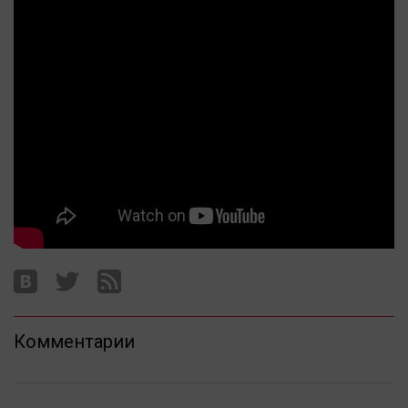
Актуальная тема
Афиша
Блогеркуль
Быстрый медиазавод
Вирус чтения
Вкусное
Гороскоп
Дети
ЖКХ
Интервью
Качество жизни
Комментарии
Конкурс
Народная журналистика