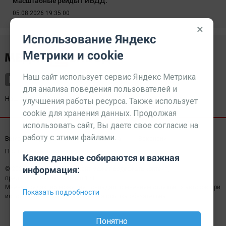
масштабные рейды ГИБДД.
05.08.2026 19:35:00
×
Использование Яндекс
Метрики и cookie
Наш сайт использует сервис Яндекс Метрика
для анализа поведения пользователей и
Наш партнер
kurorty-sochi.ru
улучшения работы ресурса. Также использует
cookie для хранения данных. Продолжая
использовать сайт, Вы даете свое согласие на
работу с этими файлами.
Выходные данные СМИ
Реклама
Вакансии
Пользовательское соглашение
Какие данные собираются и важная
информация:
© 2026 МЕДИАЗАВОД — Сайт может содержать контент,
предназначенный для лиц 18+
Мнение редакции может не совпадать с мнением отдельных авторов.При
Показать подробности
использовании материалов сайта ссылка обязательна.
Понятно