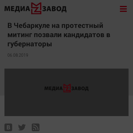
Новости
В Чебаркуле на протестный
митинг позвали кандидатов в
Экономика
губернаторы
Происшествия
Общество
06.08.2019
Политика
Культура
Здоровье
Спорт
Курилка
Поиск
Архив