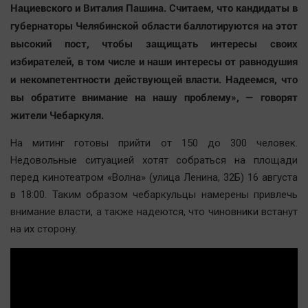
Нациевского и Виталия Пашина. Считаем, что кандидаты в
Автомобили
губернаторы Челябинской области баллотируются на этот
XX век: криминальные уроки
высокий пост, чтобы защищать интересы своих
Банки
избирателей, в том числе и наши интересы от равнодушия
Медиаграмотность
и некомпетентности действующей власти. Надеемся, что
Медицина
вы обратите внимание на нашу проблему», — говорят
жители Чебаркуля.
Новости компаний
На митинг готовы прийти от 150 до 300 человек.
Прогулки по городу Ч
Недовольные ситуацией хотят собраться на площади
Спецпроект
перед кинотеатром «Волна» (улица Ленина, 32Б) 16 августа
Статистика
в 18:00. Таким образом чебаркульцы намерены привлечь
внимание власти, а также надеются, что чиновники встанут
Челябинск космический
на их сторону.
Другие рубрики
Bookworms
English version
Online-консультация