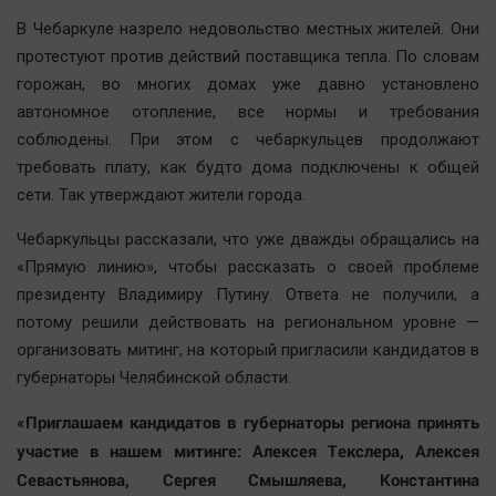
Наша победа
В Чебаркуле назрело недовольство местных жителей. Они
Общество
протестуют против действий поставщика тепла. По словам
горожан, во многих домах уже давно установлено
Политика
автономное отопление, все нормы и требования
Экономика
соблюдены. При этом с чебаркульцев продолжают
Происшествия
требовать плату, как будто дома подключены к общей
Здоровье
сети. Так утверждают жители города.
Культура
Чебаркульцы рассказали, что уже дважды обращались на
Курилка
«Прямую линию», чтобы рассказать о своей проблеме
Мнения
президенту Владимиру Путину. Ответа не получили, а
потому решили действовать на региональном уровне —
Спорт
организовать митинг, на который пригласили кандидатов в
губернаторы Челябинской области.
Технологии
Отраслевые темы
«Приглашаем кандидатов в губернаторы региона
принять
Hедвижимость
участие в нашем митинге
: Алексея Текслера, Алексея
Севастьянова, Сергея Смышляева, Константина
Образование