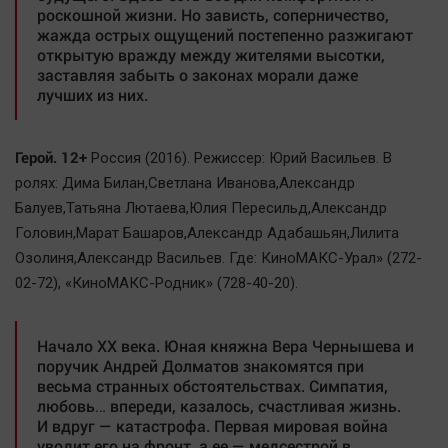
роскошной жизни. Но зависть, соперничество,
жажда острых ощущений постепенно разжигают
открытую вражду между жителями высотки,
заставляя забыть о законах морали даже
лучших из них.
Герой. 12+
Россия (2016). Режиссер: Юрий Васильев. В
ролях: Дима Билан,Светлана Иванова,Александр
Балуев,Татьяна Лютаева,Юлия Пересильд,Александр
Головин,Марат Башаров,Александр Адабашьян,Лилита
Озолиня,Александр Васильев. Где: КиноМАКС-Урал» (272-
02-72), «КиноМАКС-Родник» (728-40-20).
Начало ХХ века. Юная княжна Вера Чернышева и
поручик Андрей Долматов знакомятся при
весьма странных обстоятельствах. Симпатия,
любовь… впереди, казалось, счастливая жизнь.
И вдруг — катастрофа. Первая мировая война
уводит его на фронт, а ее — медсестрой в