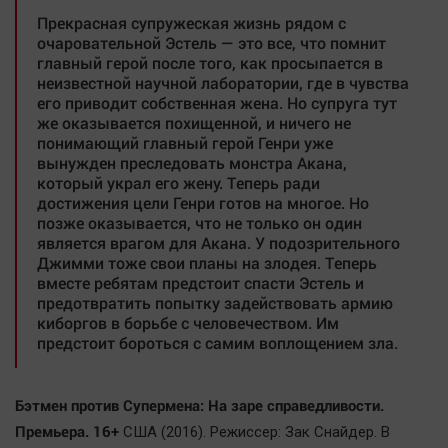
Прекрасная супружеская жизнь рядом с
очаровательной Эстель — это все, что помнит
главный герой после того, как просыпается в
неизвестной научной лаборатории, где в чувства
его приводит собственная жена. Но супруга тут
же оказывается похищенной, и ничего не
понимающий главный герой Генри уже
вынужден преследовать монстра Акана,
который украл его жену. Теперь ради
достижения цели Генри готов на многое. Но
позже оказывается, что не только он один
является врагом для Акана. У подозрительного
Джимми тоже свои планы на злодея. Теперь
вместе ребятам предстоит спасти Эстель и
предотвратить попытку задействовать армию
киборгов в борьбе с человечеством. Им
предстоит бороться с самим воплощением зла.
Бэтмен против Супермена: На заре справедливости.
Премьера. 16+
США (2016). Режиссер: Зак Снайдер. В