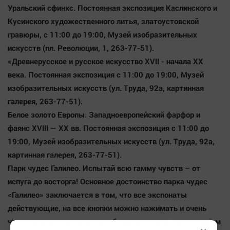
Уральский сфинкс.
Постоянная экспозиция Каслинского и
Кусинского художественного литья, златоустовской
гравюры, с 11:00 до 19:00, Mузей изобразительных
искусств (пл. Революции, 1, 263-77-51).
«Древнерусское и русское искусство XVII - начала ХХ
века.
Постоянная экспозиция с 11:00 до 19:00, Mузей
изобразительных искусств (ул. Труда, 92а, картинная
галерея, 263-77-51).
Белое золото Европы.
Западноевропейский фарфор и
фаянс XVIII — XX вв. Постоянная экспозиция с 11:00 до
19:00, Mузей изобразительных искусств (ул. Труда, 92а,
картинная галерея, 263-77-51).
Парк чудес Галилео.
Испытай всю гамму чувств – от
испуга до восторга! Основное достоинство парка чудес
«Галилео» заключается в том, что все экспонаты
действующие, на все кнопки можно нажимать и очень
часто можно чувствовать себя не зрителем, а участником