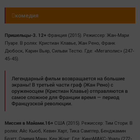

комедия
Пришельцы-3. 12+
Франция (2015). Режиссер: Жан-Мари
Пуаре. В ролях: Кристиан Клавье, Жан Рено, Франк
Дюбоск, Карин Вьяр, Сильви Тестю. Где: «Мегаполис» (247-
45-45).
Легендарный фильм возвращается на большие
экраны! В третьей части граф (Жан Рено) с
оруженосцем (Кристиан Клавье) отправляются в
самое сложное для Франции время — период
Французской революции.
Миссия в Майами.16+
США (2015). Режиссер: Тим Стори. В
ролях: Айс Кьюб, Кевин Харт, Тика Самптер, Бенджамин
Брэтт, Оливия Манн, Кен Жонг. Где: КиноМАКС-Урал» (272-