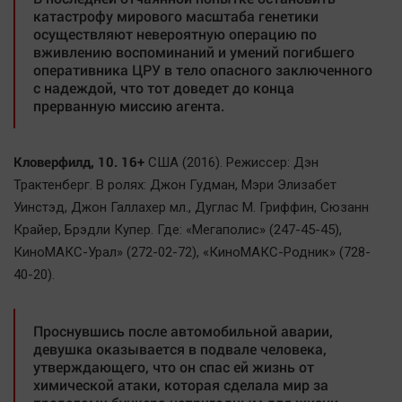
катастрофу мирового масштаба генетики
осуществляют невероятную операцию по
вживлению воспоминаний и умений погибшего
оперативника ЦРУ в тело опасного заключенного
с надеждой, что тот доведет до конца
прерванную миссию агента.
Кловерфилд, 10. 16+
США (2016). Режиссер: Дэн
Трактенберг. В ролях: Джон Гудман, Мэри Элизабет
Уинстэд, Джон Галлахер мл., Дуглас М. Гриффин, Сюзанн
Крайер, Брэдли Купер. Где: «Мегаполис» (247-45-45),
КиноМАКС-Урал» (272-02-72), «КиноМАКС-Родник» (728-
40-20).
Проснувшись после автомобильной аварии,
девушка оказывается в подвале человека,
утверждающего, что он спас ей жизнь от
химической атаки, которая сделала мир за