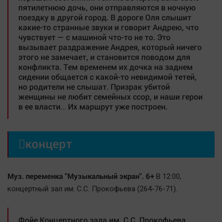
пятилетнюю дочь, они отправляются в ночную
поездку в другой город. В дороге Оля слышит
какие-то странные звуки и говорит Андрею, что
чувствует — с машиной что-то не то. Это
вызывает раздражение Андрея, который ничего
этого не замечает, и становится поводом для
конфликта. Тем временем их дочка на заднем
сидении общается с какой-то невидимой тетей,
но родители не слышат. Призрак убитой
женщины не любит семейных ссор, и наши герои
в ее власти… Их маршрут уже построен.

концерт
Муз. переменка "Музыкальный экран". 6+
В 12:00,
концертный зал им. С.С. Прокофьева (264-76-71).
Фойе Концертного зала им. С.С. Прокофьева