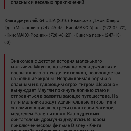
опасных и веселых приключений.
Актуальная тема
Афиша
Книга джунглей. 6+
США (2016). Режиссер: Джон Фавро.
Где: «Мегаполис» (247-45-45), КиноМАКС-Урал» (272-02-72),
Блогеркуль
«КиноМАКС-Родник» (728-40-20), «Синема парк» (247-18-
Быстрый медиазавод
00).
Вирус чтения
Вкусное
Знакомая с детства история маленького
Гороскоп
мальчика Маугли, потерявшегося в джунглях и
воспитанного стаей диких волков, возвращается
Дети
на большие экраны! Непримиримая борьба с
ЖКХ
опасным и внушающим страх тигром Шерханом
вынуждает Маугли покинуть волчью стаю и
Интервью
отправиться в захватывающее путешествие. На
Качество жизни
пути мальчика ждут удивительные открытия и
запоминающиеся встречи с пантерой Багирой,
медведем Балу, питоном Каа и другими
Конкурс
обитателями дремучих джунглей. В новом
Народная журналистика
приключенческом фильме Disney «Книга
джунглей» найдут применение самые