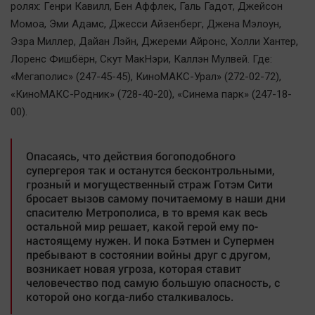
ролях: Генри Кавилл, Бен Аффлек, Галь Гадот, Джейсон
Момоа, Эми Адамс, Джесси Айзенберг, Джена Мэлоун,
Эзра Миллер, Дайан Лэйн, Джереми Айронс, Холли Хантер,
Лоренс Фишбёрн, Скут МакНэри, Каллэн Мулвей. Где:
«Мегаполис» (247-45-45), КиноМАКС-Урал» (272-02-72),
«КиноМАКС-Родник» (728-40-20), «Синема парк» (247-18-
00).
Опасаясь, что действия богоподобного
супергероя так и останутся бесконтрольными,
грозный и могущественный страж Готэм Сити
бросает вызов самому почитаемому в наши дни
спасителю Метрополиса, в то время как весь
остальной мир решает, какой герой ему по-
настоящему нужен. И пока Бэтмен и Супермен
пребывают в состоянии войны друг с другом,
возникает новая угроза, которая ставит
человечество под самую большую опасность, с
которой оно когда-либо сталкивалось.