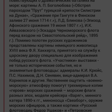
повествующих о драматических баталиях на
море: картины А. П. Боголюбова («Обстрел
пароходом "Прут" турецкой крепости Силистрии
на Дунае», «Сражение при Гангуте в Финском
заливе 27 июня 1714 г.»), Л.Д. Блинова («Эпизод
Афонского сражения 19 июня 1807 г.»), И.К.
Айвазовского («Эскадра Черноморского флота
перед входом на Севастопольский рейд», 1895
г.). Помимо полотен русских художников
представлены картины немецкого живописца
XVIII века Ф.Я. Хаккерта, принятого на службу к
царскому двору специально для изображения
побед русского флота. «Участники» выставки -
не только исторические события, но и
знаменитые флотоводцы: адмиралы К.И. Крюйс,
П.С. Нахимов, Д.Н. Сенявин, вице-адмирал В.А.
Корнилов и другие. Явственнее ощутить «военно-
морскую» атмосферу помогут трехмерные копии
«героев» морских сражений – морские флаги
разных эпох, модели крейсера «Варяг», минного
катера 1890-х гг., миноносца «Свеаборг», оружие
морских офицеров, а также кортики «Русский
флотоводец Федор Ушаков» и «Петровские