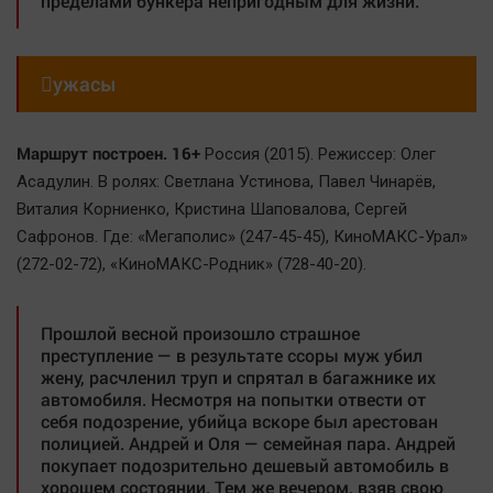
пределами бункера непригодным для жизни.

ужасы
Маршрут построен. 16+
Россия (2015). Режиссер: Олег
Асадулин. В ролях: Светлана Устинова, Павел Чинарёв,
Виталия Корниенко, Кристина Шаповалова, Сергей
Сафронов. Где: «Мегаполис» (247-45-45), КиноМАКС-Урал»
(272-02-72), «КиноМАКС-Родник» (728-40-20).
Прошлой весной произошло страшное
преступление — в результате ссоры муж убил
жену, расчленил труп и спрятал в багажнике их
автомобиля. Несмотря на попытки отвести от
себя подозрение, убийца вскоре был арестован
полицией. Андрей и Оля — семейная пара. Андрей
покупает подозрительно дешевый автомобиль в
хорошем состоянии. Тем же вечером, взяв свою