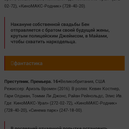
02-72), «КиноМАКС-Родник» (728-40-20).
Накануне собственной свадьбы Бен
отправляется с братом своей будущей жены,
крутым полицейским Джеймсом, в Майами,
чтобы схватить наркодельца.

фантастика
Преступник. Премьера. 16+
Великобритания, США
Режиссер: Ариэль Вромен (2016). В ролях: Кевин Костнер,
Гари Олдман, Томми Ли Джонс, Райан Рейнольдс, Элис Ив.
Где: КиноМАКС-Урал» (272-02-72), «КиноМАКС-Родник»
(728-40-20), «Синема парк» (247-18-00).
В последней отчаянной попытке остановить