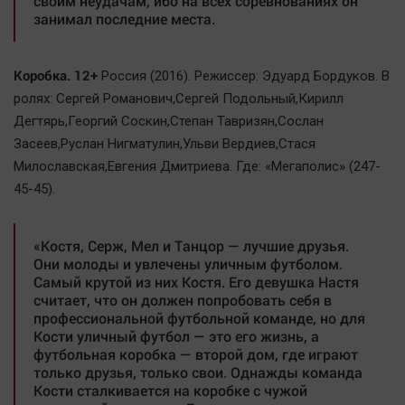
своим неудачам, ибо на всех соревнованиях он
занимал последние места.
Коробка. 12+
Россия (2016). Режиссер: Эдуард Бордуков. В
ролях: Сергей Романович,Сергей Подольный,Кирилл
Дегтярь,Георгий Соскин,Степан Тавризян,Сослан
Засеев,Руслан Нигматулин,Ульви Вердиев,Стася
Милославская,Евгения Дмитриева. Где: «Мегаполис» (247-
45-45).
«Костя, Серж, Мел и Танцор — лучшие друзья.
Они молоды и увлечены уличным футболом.
Самый крутой из них Костя. Его девушка Настя
считает, что он должен попробовать себя в
профессиональной футбольной команде, но для
Кости уличный футбол — это его жизнь, а
футбольная коробка — второй дом, где играют
только друзья, только свои. Однажды команда
Кости сталкивается на коробке с чужой