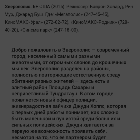
Зверополис. 6+
США (2015). Режиссер: Байрон Ховард, Рич
Мур, Джаред Буш. Где: «Мегаполис» (247-45-45),
КиноМАКС-Урал» (272-02-72), «КиноМАКС-Родник» (728-
40-20), «Синема парк» (247-18-00).
Добро пожаловать в Зверополис — современный
город, населенный самыми разными
животными, от огромных слонов до крошечных
мышек. Зверополис разделен на районы,
полностью повторяющие естественную среду
обитания разных жителей — здесь есть и
элитный район Площадь Сахары и
неприветливый Тундратаун. В этом городе
появляется новый офицер полиции,
жизнерадостная зайчиха Джуди Хоппс, которая
с первых дней работы понимает, как сложно
быть маленькой и пушистой среди больших и
сильных полицейских. Джуди хватается за
первую же возможность проявить себя,
несмотря на то, что ее партнером будет