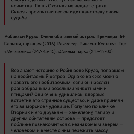
Автомобили
воинства. Лишь Охотник не ведает страха.
Сквозь проклятый лес он идет навстречу своей
XX век: криминальные уроки
судьбе.
Банки
Медиаграмотность
Робинзон Крузо: Очень обитаемый остров. Премьера. 6+
Медицина
Бельгия, Франция (2016). Режиссер: Винсент Кестелут. Где:
«Мегаполис» (247-45-45), «Синема парк» (247-18-00).
Новости компаний
Прогулки по городу Ч
Все знают историю о Робинзоне Крузо, попавшем
Спецпроект
на необитаемый остров. Однако как же можно
назвать его необитаемым, если он населен
Статистика
разнообразными веселыми животными и
Челябинск космический
птицами? Они очень удивились, впервые
встретив это странное существо, и даже приняли
Другие рубрики
его за морское чудовище. Попугаю по кличке
Bookworms
Вторник и его друзьям — хамелеону, тапиру и
другим обитателям острова — предстоит
English version
поближе познакомиться с незнакомым зверем —
Online-консультация
человеком и вместе с ним пережить массу