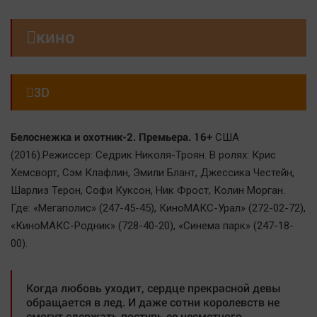
Наша победа

кино
Общество
Политика
Экономика

3D
Происшествия
Здоровье
Белоснежка и охотник-2. Премьера. 16+
США
Культура
(2016).Режиссер: Седрик Николя-Троян. В ролях: Крис
Курилка
Хемсворт, Сэм Клафлин, Эмили Блант, Джессика Честейн,
Мнения
Шарлиз Терон, Софи Куксон, Ник Фрост, Колин Морган.
Где: «Мегаполис» (247-45-45), КиноМАКС-Урал» (272-02-72),
Спорт
«КиноМАКС-Родник» (728-40-20), «Синема парк» (247-18-
Технологии
00).
Отраслевые темы
Hедвижимость
Когда любовь уходит, сердце прекрасной девы
обращается в лед. И даже сотни королевств не
Образование
смогут сдержать поступь ее несметного