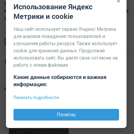
×
экспериментов. Парк чудес «Галилео» - это гигантская
Использование Яндекс
головоломка для взрослых и детей! Ул. Труда, 157 (здание
Метрики и cookie
ЦНТИ, напротив ДС «Юность»).
Наш сайт использует сервис Яндекс Метрика
для анализа поведения пользователей и
улучшения работы ресурса. Также использует
cookie для хранения данных. Продолжая
использовать сайт, Вы даете свое согласие на
Комментарии
работу с этими файлами.
Какие данные собираются и важная
информация:
сборка душевой кабины
Показать подробности
Понятно