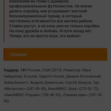
компанией во главе с Дамиром,
профессиональным футболистом. Не желая
делить коробку, они устраивают жесткий
бескомпромиссный турнир, в который
постепенно втягиваются все жители района.
Ставки растут, и на кону уже не только коробка.
На кону дружба и любовь. И пути назад нет.
Теперь это не просто игра, это война!»

боевик
Хардкор. 18+
Россия, США (2015). Режиссер: Илья
Найшуллер. В ролях: Шарлто Копли, Данила Козловский,
Хейли Беннетт, Андрей Дементьев, Сергей Шнуров. Где:
«Мегаполис» (247-45-45), КиноМАКС-Урал» (272-02-72),
«КиноМАКС-Родник» (728-40-20), «Синема парк» (247-18-
00).