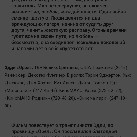
госпиталь. Мир перевернулся, он охвачен
ненавистью, злобой, жаждой власти. Одна война
сменяет другую. Люди делятся на два
враждующих лагеря, начинают судить друг
друга, чинить жестокую расправу. Огонь времени
губит все на своем пути, но любовь —
бессмертна, она соединяет несколько поколений
и напоминает о себе спустя сто лет.
Эдди «Орел». 16+
Великобритания, США, Германия (2016).
Режиссер: Декстер Флетчер. В ролях: Тэрон Эджертон, Хью
Джекман, Джо Хартли, Кит Аллен, Дикон Толсон. Где:
«Мегаполис» (247-45-45), КиноМАКС-Урал» (272-02-72),
«КиноМАКС-Родник» (728-40-20), «Синема парк» (247-18-
00).
Фильм повествует о трамплинисте Эдди, по
прозвищу «Орел». Он прославился благодаря