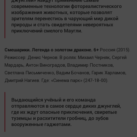
Наука
современные технологии фотореалистического
Обсуждаем
изображения животных, которые позволят
зрителям перенестись в чарующий мир дикой
Отдых
природы и стать свидетелями невероятных
Персона
приключений смелого Маугли.
Последняя инстанция
Светская жизнь
Смешарики. Легенда о золотом драконе. 6+
Россия (2015).
Тенденции
Режиссер: Денис Чернов. В ролях: Михаил Черняк, Сергей
Мардарь, Антон Виноградов, Владимир Постников,
Точка на карте
Светлана Письмиченко, Вадим Бочанов, Гарик Харламов,
Дмитрий Нагиев. Где: «Синема парк» (247-18-00).
Выдающийся учёный и его команда
отправляются в самое сердце диких джунглей,
где их ждут опасные приключения, свирепые
туземцы и расхитители гробниц, до зубов
вооруженные гаджетами.