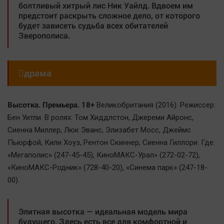
болтливый хитрый лис Ник Уайлд. Вдвоем им
предстоит раскрыть сложное дело, от которого
будет зависеть судьба всех обитателей
Зверополиса.

драма
Высотка. Премьера. 18+
Великобритания (2016). Режиссер:
Бен Уитли. В ролях: Том Хиддлстон, Джереми Айронс,
Сиенна Миллер, Люк Эванс, Элизабет Мосс, Джеймс
Пьюрфой, Кили Хоуз, Рентон Скиннер, Сиенна Гиллори. Где:
«Мегаполис» (247-45-45), КиноМАКС-Урал» (272-02-72),
«КиноМАКС-Родник» (728-40-20), «Синема парк» (247-18-
00).
Элитная высотка — идеальная модель мира
будущего. Здесь есть все для комфортной и