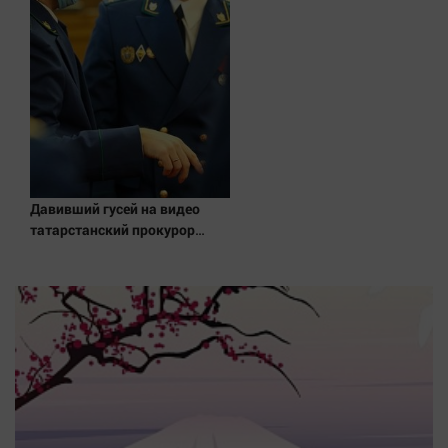
Актуальная тема
Афиша
Блогеркуль
Быстрый медиазавод
Вирус чтения
Вкусное
Давивший гусей на видео
Гороскоп
татарстанский прокурор
Дети
ушел в отставку 09/08/2026 –
Новости
ЖКХ
Интервью
Качество жизни
Конкурс
Народная журналистика