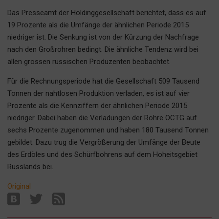
Наша победа
Das Presseamt der Holdinggesellschaft berichtet, dass es auf
Общество
19 Prozente als die Umfänge der ähnlichen Periode 2015
niedriger ist. Die Senkung ist von der Kürzung der Nachfrage
Политика
nach den Großrohren bedingt. Die ähnliche Tendenz wird bei
Экономика
allen grossen russischen Produzenten beobachtet.
Происшествия
Für die Rechnungsperiode hat die Gesellschaft 509 Tausend
Здоровье
Tonnen der nahtlosen Produktion verladen, es ist auf vier
Культура
Prozente als die Kennziffern der ähnlichen Periode 2015
Курилка
niedriger. Dabei haben die Verladungen der Rohre OCTG auf
Мнения
sechs Prozente zugenommen und haben 180 Tausend Tonnen
gebildet. Dazu trug die Vergrößerung der Umfänge der Beute
Спорт
des Erdöles und des Schürfbohrens auf dem Hoheitsgebiet
Russlands bei.
Технологии
Отраслевые темы
Original
Hедвижимость
Образование