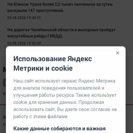
На Южном Урале более 2,5 тысяч силовиков за сутки
раскрыли 147 преступлений.
05.08.2026 19:43:51
На дорогах Челябинской области в выходные пройдут
масштабные рейды ГИБДД.
05.08.2026 19:35:00
×
Использование Яндекс
Метрики и cookie
Наш сайт использует сервис Яндекс Метрика
для анализа поведения пользователей и
Наш партнер
kurorty-sochi.ru
улучшения работы ресурса. Также использует
cookie для хранения данных. Продолжая
использовать сайт, Вы даете свое согласие на
работу с этими файлами.
Выходные данные СМИ
Реклама
Вакансии
Пользовательское соглашение
Какие данные собираются и важная