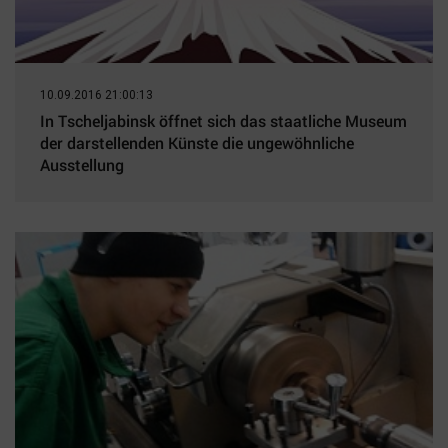
Наука
Обсуждаем
Отдых
Персона
10.09.2016 21:00:13
In Tscheljabinsk öffnet sich das staatliche Museum
Последняя инстанция
der darstellenden Künste die ungewöhnliche
Светская жизнь
Ausstellung
Тенденции
Точка на карте