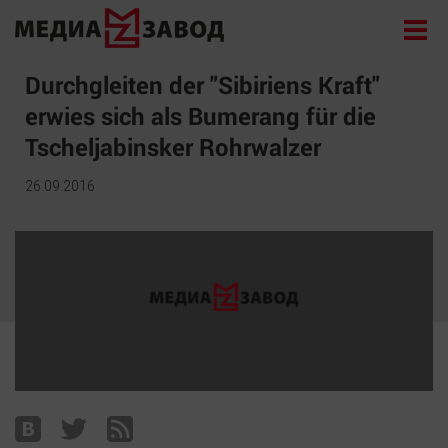
Новости
Durchgleiten der "Sibiriens Kraft"
erwies sich als Bumerang für die
Экономика
Tscheljabinsker Rohrwalzer
Происшествия
Общество
26.09.2016
Политика
Культура
Здоровье
Спорт
Курилка
Поиск
Архив