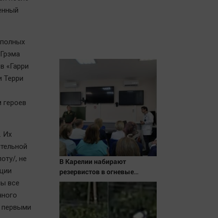
енный
еполных
 Грэма
в «Гарри
и Терри
 героев
. Их
ительной
оту/, не
В Карелии набирают
иции
резервистов в огневые
группы (ФОТО)
ны все
чного
, первыми