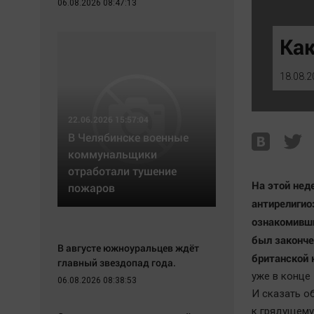
06.08.2026 08:47:13
Экономика
Hедвижимость
Происшествия
Образование
Ка
Здоровье
Автомобили
Культура
XX век: криминальные уроки
18.08.2
Курилка
Банки
Мнения
Медиаграмотность
22.06.2026 15:57:04
Медицина
В Челябинске военные
коммунальщики
отработали тушение
На этой нед
пожаров
антирелигио
ознакомивши
был законче
В августе южноуральцев ждёт
британской 
главный звездопад года.
уже в конце
06.08.2026 08:38:53
И сказать об
к грядущему