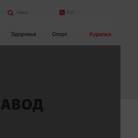
RSS
Поиск
Здоровье
Спорт
Курилка
итика
Культура
Конкурс
Народная журналистика
Наука