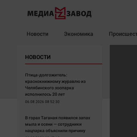
Новости
Экономика
Происшес
Новости
Экономика
НОВОСТИ
Здоровье
Спорт
Кур
Птица-долгожитель:
краснокнижному журавлю из
Челябинского зоопарка
исполнилось 20 лет
Архив
06.08.2026 08:52:30
Наша победа
Спорт
В горах Таганая появился запах
Общество
Технологии
мыла и осени — сотрудники
нацпарка объяснили причину
Политика
Отраслевые темы