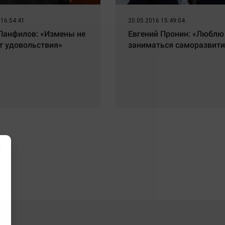
 16:54:41
20.05.2016 15:49:04
Панфилов: «Измены не
Евгений Пронин: «Люблю
т удовольствия»
заниматься саморазвит
×