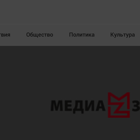
твия
Общество
Политика
Культура
Происшествия
Общество
Пол
илка
Новости компаний
Афиша
Прогулки по городу Ч
Блогеркуль
Спецпроект
Быстрый медиазавод