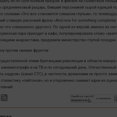
ршать их по сути полным бредом: в финале на съемочной площ
о средневековый рыцарь, бивший персонажей сырой курицей по
со словами «Это все становится слишком глупым», то телеведу
й ставшую расхожей фразу «And now for something completely d
ое-что совершенно другое»). По одной из версий, именно их скет
ружеская пара приходит в кафе, популяризировала слово «spam»
оящими анархистами, придумали министерство глупой походки:
ну против свежих фруктов:
существленной этими британцами революции в области юмора
 кинематографе и на ТВ и по сегодняшний день. Отечественный
ть кадров» (канал СТС), в частности, временами не просто заим
стилистику «пайтонов», но и откровенно снимает идеи их сцено
тличий:
арии