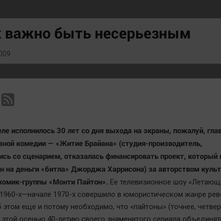
Статистика
Вирус чтения
Челябинск космический
Вкусное
к важно быть несерьезным
Другие рубрики
Гороскоп
Bookworms
Дети
009
English version
ЖКХ
Online-консультация
Интервью
Актуальная тема
Качество жизни
еле исполнилось 30 лет со дня выхода на экраны, пожалуй, гла
зной комедии — «Житие Брайана» (студия-производитель,
сь со сценарием, отказалась финансировать проект, который 
н на деньги «битла» Джорджа Харрисона) за авторством куль
комик-группы «Монти Пайтон».
Ее телевизионное шоу «Летающ
 1960-х—начале 1970-х совершило в юмористическом жанре ре
 этом еще и потому необходимо, что «пайтоны» (точнее, четвер
 этой осенью 40-летию своего знаменитого сериала объединят