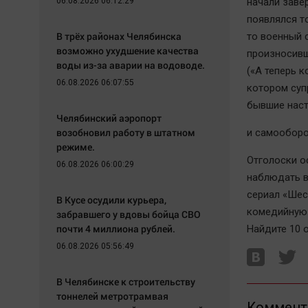
06.08.2026 06:12:29
начали заве
появлялся т
В трёх районах Челябинска
то военный 
возможно ухудшение качества
произносивши
воды из-за аварии на водоводе.
(«А теперь к
06.08.2026 06:07:55
котором суп
бывшие наст
Челябинский аэропорт
возобновил работу в штатном
и самооборо
режиме.
Отголоски о
06.08.2026 06:00:29
наблюдать в
сериал «Шес
В Кусе осудили курьера,
комедийную 
забравшего у вдовы бойца СВО
почти 4 миллиона рублей.
Найдите 10 о
06.08.2026 05:56:49
В Челябинске к строительству
тоннелей метротрамвая
Коммент