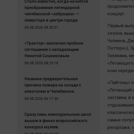
Стало известно, когда начнётся
продолжител
преображение легендарной
челябинской «заброшки» —
концерт.
элеватора в центре города
Первый выпу
06.08.2026 08:35:01
сезона, выше
Чэпмена, Дж
«Трактор» заключил пробное
Поттере»), 
соглашение с нападающим
Никитой Сошниковым
Гиллиама, м
«Летающего 
06.08.2026 08:29:18
коих нередк
Названа предварительная
«Пайтоны» п
причина пожара на складе с
«Летающий ц
алкоголем в Челябинске.
заставки, в
06.08.2026 06:17:36
отдышавшись
классическо
Сразу семь южноуральских школ
самые попул
вышли в финал всероссийского
конкурса музеев.
репортажа. 