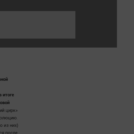
Обсуждаем
Отдых
Персона
Последняя инстанция
Светская жизнь
Тенденции
Точка на карте
вной
в итоге
товой
ий цирк»
волюцию.
о из них)
ся после