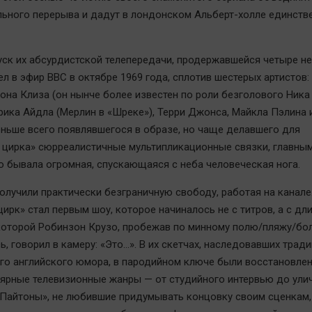
ьного перерыва и дадут в лондонском Альберт-холле единств
ск их абсурдистской телепередачи, продержавшейся четыре н
л в эфир BBC в октябре 1969 года, сплотив шестерых артистов:
она Клиза (он нынче более известен по роли безголового Ника 
Эрика Айдла (Мерлин в «Шреке»), Терри Джонса, Майкла Пэлина 
еньше всего появлявшегося в образе, но чаще делавшего для
цирка» сюрреалистичные мультипликационные связки, главным
о бывала огромная, спускающаяся с неба человеческая нога.
олучили практически безграничную свободу, работая на канале
ирк» стал первым шоу, которое начиналось не с титров, а с дл
 которой Робинзон Крузо, пробежав по минному полю/пляжу/бол
, говорил в камеру: «Это…». В их скетчах, наследовавших трад
го английского юмора, в пародийном ключе были восстановле
ярные телевизионные жанры — от студийного интервью до ули
«Пайтоны», не любившие придумывать концовку своим сценкам