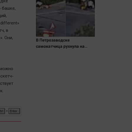
адке
 башке,
щий,
ifferent»
ч, в
. Они,
В Петрозаводске
самокатчица рухнула на
тротуар (ВИДЕО)
 можно
 скетч-
ствует
к.