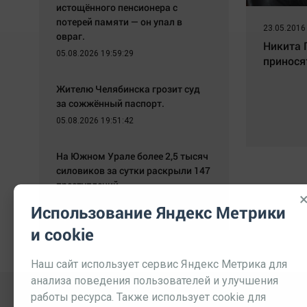
истощённого пенсионера с
потерей памяти — он упал в
23.05.2016
овраг.
Никита 
05.08.2026 19:59:29
принося
Жителю Челябинска грозит суд
за сожжённый паспорт.
05.08.2026 19:51:42
На Южном Урале более 2,5 тысяч
силовиков за сутки раскрыли 147
преступлений.
05.08.2026 19:43:51
Использование Яндекс Метрики
и cookie
Наш сайт использует сервис Яндекс Метрика для
анализа поведения пользователей и улучшения
работы ресурса. Также использует cookie для