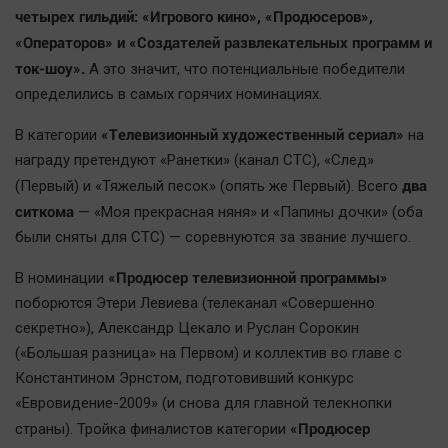
четырех гильдий: «Игрового кино», «Продюсеров»,
Наша победа
«Операторов» и «Создателей развлекательных программ и
Общество
ток-шоу».
А это значит, что потенциальные победители
Политика
определились в самых горячих номинациях.
Экономика
«Телевизионный художественный сериал»
В категории
на
Происшествия
награду претендуют «Ранетки» (канал СТС), «След»
Здоровье
два
(Первый) и «Тяжелый песок» (опять же Первый). Всего
Культура
ситкома
— «Моя прекрасная няня» и «Папины дочки» (оба
Курилка
были сняты для СТС) — соревнуются за звание лучшего.
Мнения
«Продюсер телевизионной программы»
В номинации
поборются Этери Левиева (телеканал «Совершенно
Спорт
секретно»), Александр Цекало и Руслан Сорокин
Технологии
(«Большая разница» на Первом) и коллектив во главе с
Отраслевые темы
Константином Эрнстом, подготовивший конкурс
Hедвижимость
«Евровидение-2009» (и снова для главной телекнопки
«Продюсер
страны). Тройка финалистов категории
Образование