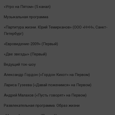
Актуальная тема
«Утро на Пятом» (5 канал)
Музыкальная программа
Афиша
Блогеркуль
«Партитура жизни. Юрий Темирканов» (ООО «Н+Н», Санкт-
Быстрый медиазавод
Петербург)
Вирус чтения
«Евровидение-2009» (Первый)
Вкусное
«Две звезды» (Первый)
Гороскоп
Дети
Ведущий ток-шоу
ЖКХ
Александр Гордон («Гордон Кихот» на Первом)
Интервью
Лариса Гузеева («Давай поженимся» на Первом)
Качество жизни
Андрей Малахов («Пусть говорят» на Первом)
Конкурс
Развлекательная программа. Образ жизни
Народная журналистика