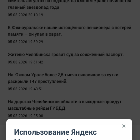
«Метель августа» на подходе: на Южном Урале начинается
главный звездопад года
05.08.2026 20:10:19
В Южноуральске нашли истощённого пенсионера с потерей
памяти — он упал в овраг.
05.08.2026 19:59:29
Жителю Челябинска грозит суд за сожжённый паспорт.
05.08.2026 19:51:42
На Южном Урале более 2,5 тысяч силовиков за сутки
раскрыли 147 преступлений.
05.08.2026 19:43:51
На дорогах Челябинской области в выходные пройдут
масштабные рейды ГИБДД.
05.08.2026 19:35:00
×
Использование Яндекс