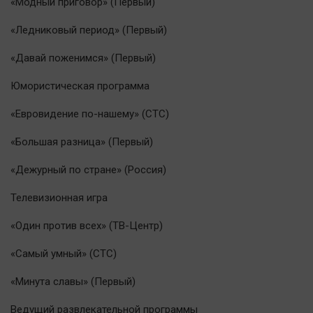
«Модный приговор» (Первый)
Наука
Обсуждаем
«Ледниковый период» (Первый)
Отдых
«Давай поженимся» (Первый)
Персона
Юмористическая программа
Последняя инстанция
Светская жизнь
«Евровидение по-нашему» (СТС)
Тенденции
«Большая разница» (Первый)
Точка на карте
«Дежурный по стране» (Россия)
Телевизионная игра
«Один против всех» (ТВ-Центр)
«Самый умный» (СТС)
«Минута славы» (Первый)
Ведущий развлекательной программы