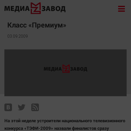
Новости
Класс «Премиум»
Экономика
03.09.2009
Происшествия
Общество
Политика
Культура
Здоровье
Спорт
Курилка
Поиск
На этой неделе устроители национального телевизионного
Архив
конкурса «ТЭФИ-2009» назвали финалистов сразу