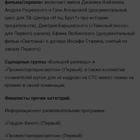
фильма/сериала»
включает имена Джаника Файзиева,
Автомобили
Андрея Руцинского и Гули Аскаровой (документальный
XX век: криминальные уроки
цикл для ТВ-Центра «И ты, Брут?» про историю
Банки
предательств), Дмитрия Барщевского («Тяжелый песок»
Медиаграмотность
для Первого канала), Ефима Любинского (документальный
фильм «Светлана» о дочери Иосифа Сталина, снятый по
Медицина
заказу Первого).
Новости компаний
Сценарные группы
«Большой разницы» и
Прогулки по городу Ч
«Прожекторперисхилтон» (Первый), а также коллектив
сочинителей шуток для «6 кадров» на СТС имеют планы на
Спецпроект
премию в своей номинации.
Статистика
Челябинск космический
Финалисты прочих категорий:
Другие рубрики
Информационно-развлекательная программа
Bookworms
«Гордон Кихот» (Первый)
English version
Online-консультация
«Прожекторперисхилтон» (Первый)