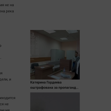
мя не на
ена река
о
.
ля
дели, и
Катерина Гордеева
оштрафована за пропаганду
ЛГБТ в интернете - Новости
на Вести.ru
риходится
ся не
озиция