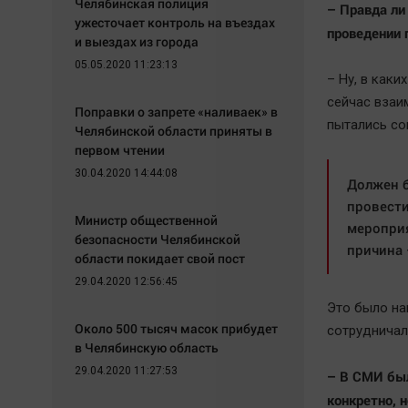
Челябинская полиция
– Правда ли
ужесточает контроль на въездах
проведении 
и выездах из города
05.05.2020 11:23:13
– Ну, в каки
сейчас взаи
Поправки о запрете «наливаек» в
пытались со
Челябинской области приняты в
первом чтении
30.04.2020 14:44:08
Должен б
провести
Министр общественной
мероприя
безопасности Челябинской
причина 
области покидает свой пост
29.04.2020 12:56:45
Это было на
Около 500 тысяч масок прибудет
сотрудничал
в Челябинскую область
29.04.2020 11:27:53
– В СМИ был
конкретно, 