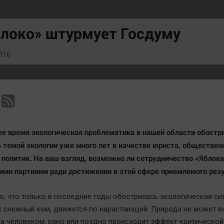
Статистика
Вирус чтения
Челябинск космический
Вкусное
локо» штурмует Госдуму
Другие рубрики
Гороскоп
Bookworms
Дети
016
English version
ЖКХ
Online-консультация
Интервью
Актуальная тема
Качество жизни
ее время экологическая проблематика в нашей области обостр
 темой экологии уже много лет в качестве юриста, общественн
к политик. На ваш взгляд, возможно ли сотрудничество «Яблока
гими партиями ради достижения в этой сфере приемлемого рез
аю, что только в последние годы обострилась экологическая си
к снежный ком, движется по нарастающей. Природа не может в
а человеком, рано или поздно происходит эффект критической