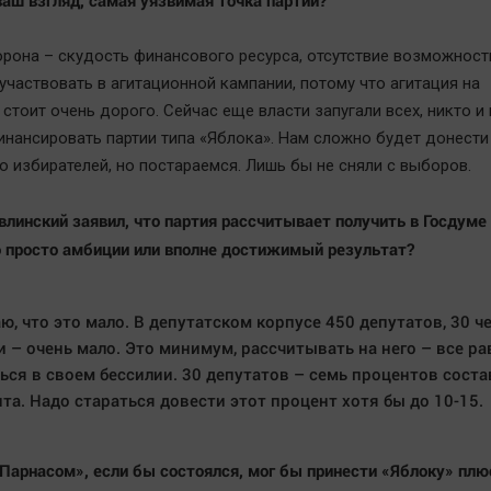
 ваш взгляд, самая уязвимая точка партии?
орона – скудость финансового ресурса, отсутствие возможност
участвовать в агитационной кампании, потому что агитация на
стоит очень дорого. Сейчас еще власти запугали всех, никто и 
инансировать партии типа «Яблока». Нам сложно будет донест
о избирателей, но постараемся. Лишь бы не сняли с выборов.
Явлинский заявил, что партия рассчитывает получить в Госдуме
о просто амбиции или вполне достижимый результат?
аю, что это мало. В депутатском корпусе 450 депутатов, 30 ч
и – очень мало. Это минимум, рассчитывать на него – все ра
ься в своем бессилии. 30 депутатов – семь процентов соста
та. Надо стараться довести этот процент хотя бы до 10-15.
«Парнасом», если бы состоялся, мог бы принести «Яблоку» пл