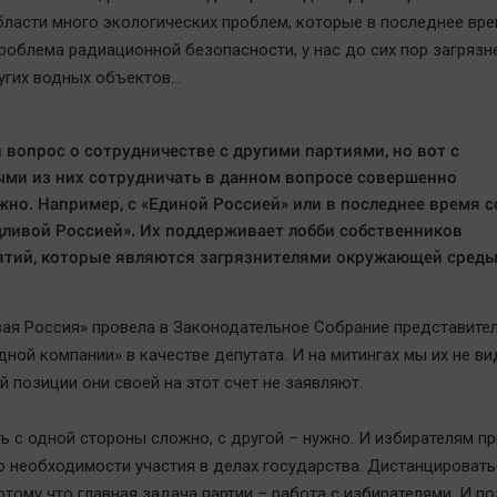
области много экологических проблем, которые в последнее вре
проблема радиационной безопасности, у нас до сих пор загрязн
ругих водных объектов…
вопрос о сотрудничестве с другими партиями, но вот с
ми из них сотрудничать в данном вопросе совершенно
но. Например, с «Единой Россией» или в последнее время с
ливой Россией». Их поддерживает лобби собственников
тий, которые являются загрязнителями окружающей среды
ая Россия» провела в Законодательное Собрание представите
ной компании» в качестве депутата. И на митингах мы их не ви
 позиции они своей на этот счет не заявляют.
ь с одной стороны сложно, с другой – нужно. И избирателям п
о необходимости участия в делах государства. Дистанцировать
отому что главная задача партии – работа с избирателями. И п