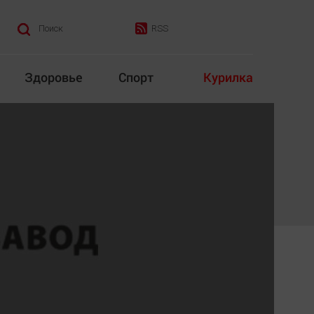
RSS
Поиск
Здоровье
Спорт
Курилка
итика
Культура
Конкурс
Народная журналистика
Наука