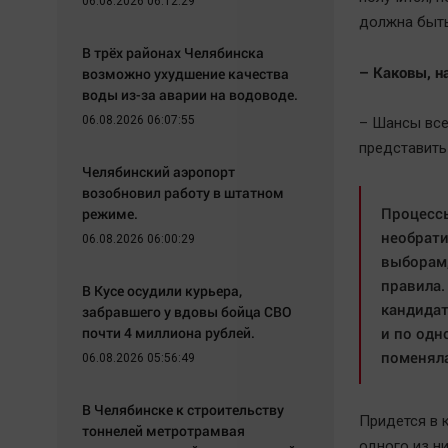
06.08.2026 06:12:29
должна быть
В трёх районах Челябинска
– Каковы, н
возможно ухудшение качества
воды из-за аварии на водоводе.
06.08.2026 06:07:55
– Шансы все
представить
Челябинский аэропорт
возобновил работу в штатном
Процессы
режиме.
необрати
06.08.2026 06:00:29
выборам,
правила.
В Кусе осудили курьера,
кандидат
забравшего у вдовы бойца СВО
почти 4 миллиона рублей.
и по одн
поменяла
06.08.2026 05:56:49
В Челябинске к строительству
Придется в 
тоннелей метротрамвая
одного из ни