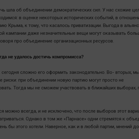
ечь шла об объединении демократических сил. У нас схожие цел
ходимся: в оценке некоторых исторических событий, в отношен
ю Крыма, к тому, что касалось приватизации. Выгода в альянсе
й кампании даже незначительные вещи могут оказывать боль
 говоря про объединение организационных ресурсов.
гда не удалось достичь компромисса?
, сегодня сложно его оформить законодательно. Во- вторых, м
е риски: при объединении новую партию могут просто не
овать. Тогда мы не сможем участвовать в ближайших выборах, 
я можно всегда, и не исключено, что после выборов этот вари
атриваться. Однако в том же «Парнасе» одни стремятся к объе
ень бы этого хотели. Наверное, как и в любой партии, мнений д