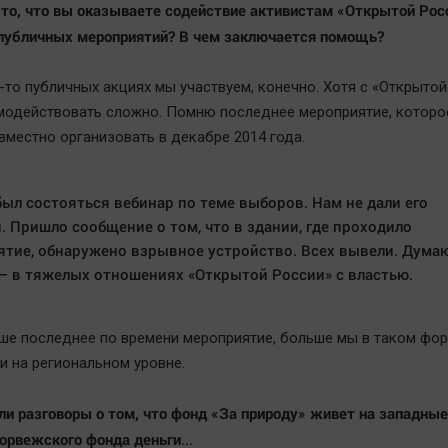
 то, что вы оказываете содействие активистам «Открытой Рос
публичных мероприятий? В чем заключается помощь?
х-то публичных акциях мы участвуем, конечно. Хотя с «Открыто
модействовать сложно. Помню последнее мероприятие, которо
вместно организовать в декабре 2014 года.
ыл состояться вебинар по теме выборов. Нам не дали его
. Пришло сообщение о том, что в здании, где проходило
тие, обнаружено взрывное устройство. Всех вывели. Думаю
– в тяжелых отношениях «Открытой России» с властью.
ше последнее по времени мероприятие, больше мы в таком фор
и на региональном уровне.
и разговоры о том, что фонд «За природу» живет на западные
норвежского фонда деньги…