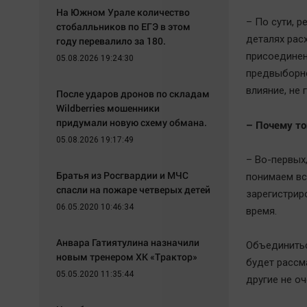
На Южном Урале количество
– По сути, р
стобалльников по ЕГЭ в этом
деталях рас
году перевалило за 180.
присоединени
05.08.2026 19:24:30
предвыборно
влияние, не
После ударов дронов по складам
Wildberries мошенники
придумали новую схему обмана.
– Почему то
05.08.2026 19:17:49
– Во-первых
Братья из Росгвардии и МЧС
понимаем вс
спасли на пожаре четверых детей
зарегистрир
06.05.2020 10:46:34
время.
Анвара Гатиятулина назначили
Объединитьс
новым тренером ХК «Трактор»
будет рассм
05.05.2020 11:35:44
другие не оч