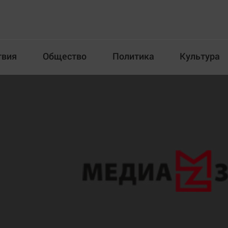
твия
Общество
Политика
Культура
Происшествия
Общество
Пол
илка
Новости компаний
Афиша
Прогулки по городу Ч
Блогеркуль
Спецпроект
Быстрый медиазавод