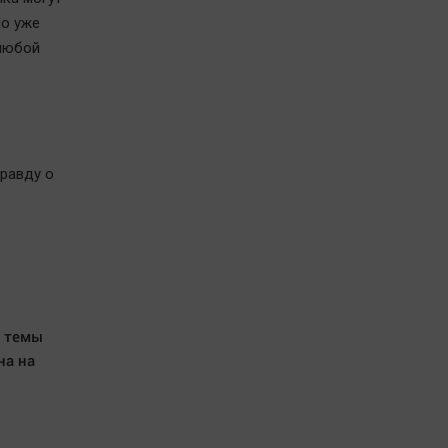
но уже
 любой
правду о
ы темы
на на