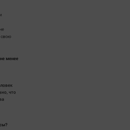
и
не
и свою
 не менее
еловек
вно, что
ва
юсы?