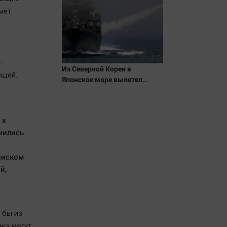
мет.
–
Из Северной Кореи в
ещей.
Японское море вылетел
неопознанный снаряд
 к
нились
писком
й,
 бы из
ика могут