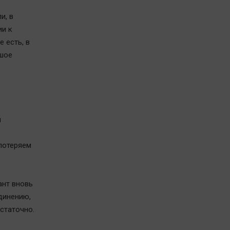
и, в
ии к
 есть, в
шое
ы
потеряем
ант вновь
динению,
остаточно.