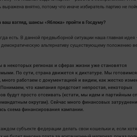
 выражена внятно, потому что иначе избиратель партию не пой
а ваш взгляд, шансы «Яблока» пройти в Госдуму?
гда есть. В данной предвыборной ситуации наша главная идея 
 демократическую альтернативу существующему положению в
 в некоторых регионах и сферах жизни уже становятся
мыми. По сути, страна движется к диктатуре. Мы готовимся
 много работаем с документацией и видим, как жестко изме
 Понимаем, что кампания предстоит непростая, некоторых
ов будут просто отсеивать (кстати, мы идем и партийным с
омандатным округам). Сейчас много финансовых затруднени
сь схема финансирования кампании.
каждом субъекте федерации делать свои кошельки и, если хотя
х не будет внесена плата за агитационный материал, показ рол