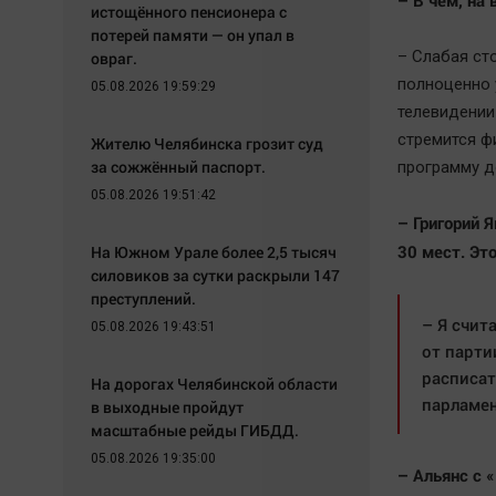
– В чем, на
истощённого пенсионера с
потерей памяти — он упал в
– Слабая ст
овраг.
полноценно 
05.08.2026 19:59:29
телевидении 
стремится ф
Жителю Челябинска грозит суд
за сожжённый паспорт.
программу д
05.08.2026 19:51:42
– Григорий 
30 мест. Эт
На Южном Урале более 2,5 тысяч
силовиков за сутки раскрыли 147
преступлений.
– Я счит
05.08.2026 19:43:51
от парти
расписат
На дорогах Челябинской области
парламен
в выходные пройдут
масштабные рейды ГИБДД.
05.08.2026 19:35:00
– Альянс с 