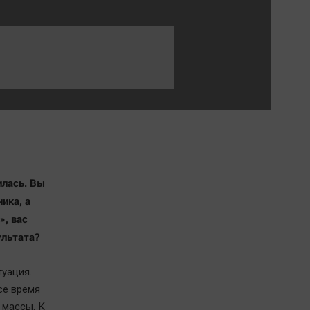
Обсуждаем
Отдых
Персона
Последняя инстанция
Светская жизнь
Тенденции
Точка на карте
илась. Вы
ика, а
», вас
ультата?
туация.
се время
 массы. К