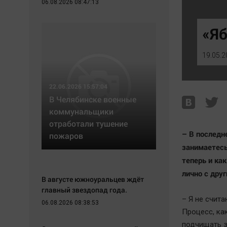
06.08.2026 08:47:13
Экономика
Hедвижимость
Происшествия
Образование
«Яб
Здоровье
Автомобили
Культура
XX век: криминальные уроки
19.05.2
Курилка
Банки
Мнения
Медиаграмотность
22.06.2026 15:57:04
Медицина
В Челябинске военные
коммунальщики
отработали тушение
– В последн
пожаров
занимаетесь
теперь и ка
лично с дру
В августе южноуральцев ждёт
главный звездопад года.
– Я не счит
06.08.2026 08:38:53
Процесс, ка
подчищать з