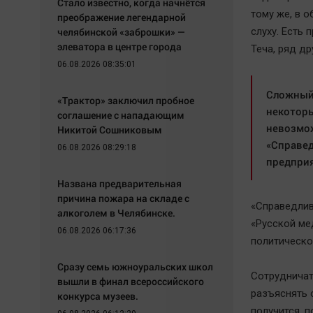
Стало известно, когда начнётся
тому же, в 
преображение легендарной
челябинской «заброшки» —
слуху. Есть 
элеватора в центре города
Теча, ряд д
06.08.2026 08:35:01
Сложный 
«Трактор» заключил пробное
некоторы
соглашение с нападающим
невозмож
Никитой Сошниковым
«Справед
06.08.2026 08:29:18
предприя
Названа предварительная
причина пожара на складе с
«Справедлив
алкоголем в Челябинске.
«Русской мед
06.08.2026 06:17:36
политической
Сразу семь южноуральских школ
Сотрудничат
вышли в финал всероссийского
разъяснять 
конкурса музеев.
получится, п