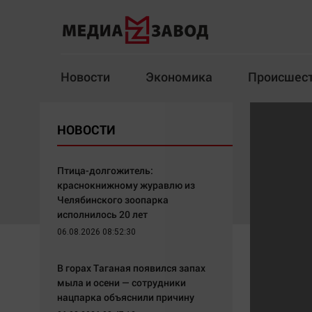
Новости
Экономика
Происшес
Новости
Экономика
НОВОСТИ
Здоровье
Спорт
Кур
Птица-долгожитель:
краснокнижному журавлю из
Челябинского зоопарка
исполнилось 20 лет
Архив
06.08.2026 08:52:30
Наша победа
Спорт
В горах Таганая появился запах
Общество
Технологии
мыла и осени — сотрудники
нацпарка объяснили причину
Политика
Отраслевые темы