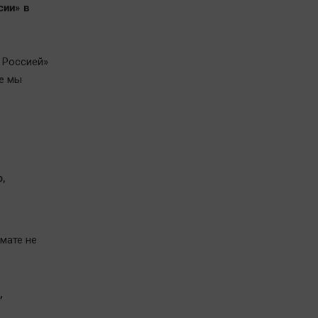
сии» в
й Россией»
е мы
,
мате не
,