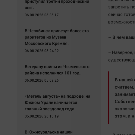
приступил третий проходческий
запретить п
щит.
сейчас гото
06.08.2026 05:35:17
возможности
В Челябинск привезут более ста
раритетов из Музеев
– В чем ваш
Московского Кремля.
06.08.2026 05:24:32
– Наверное, 
существующ
Ветерану войны из Чесменского
района исполнился 101 год.
В нашей 
06.08.2026 05:09:26
считаем,
занимает
«Метель августа» на подходе: на
Собствен
Южном Урале начинается
экологии
главный звездопад года
этом, и 
05.08.2026 20:10:19
В Южноуральске нашли