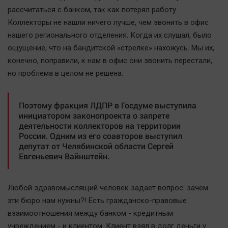
Автомобили
рассчитаться с банком, так как потерял работу.
Коллекторы не нашли ничего лучше, чем звонить в офис
XX век: криминальные уроки
нашего регионального отделения. Когда их слушал, было
Банки
ощущение, что на бандитской «стрелке» нахожусь. Мы их,
Медиаграмотность
конечно, поправили, к нам в офис они звонить перестали,
Медицина
но проблема в целом не решена.
Новости компаний
Поэтому фракция ЛДПР в Госдуме выступила
Прогулки по городу Ч
инициатором законопроекта о запрете
деятельности коллекторов на территории
Спецпроект
России. Одним из его соавторов выступил
Статистика
депутат от Челябинской области Сергей
Евгеньевич Вайнштейн.
Челябинск космический
Другие рубрики
Любой здравомыслящий человек задает вопрос: зачем
Bookworms
эти бюро нам нужны?! Есть гражданско-правовые
English version
взаимоотношения между банком - кредитным
Online-консультация
учреждением - и клиентом. Клиент взял в долг деньги у