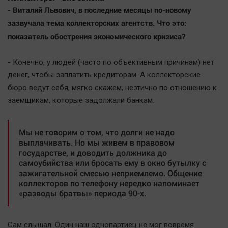
Наша победа
- Виталий Львович, в последние месяцы по-новому
зазвучала тема коллекторских агентств. Что это:
Общество
показатель обострения экономического кризиса?
Политика
Экономика
- Конечно, у людей (часто по объективным причинам) нет
Происшествия
денег, чтобы заплатить кредиторам. А коллекторские
Здоровье
бюро ведут себя, мягко скажем, неэтично по отношению к
заемщикам, которые задолжали банкам.
Культура
Курилка
Мнения
Мы не говорим о том, что долги не надо
выплачивать. Но мы живем в правовом
государстве, и доводить должника до
Спорт
самоубийства или бросать ему в окно бутылку с
зажигательной смесью неприемлемо. Общение
Технологии
коллекторов по телефону нередко напоминает
Отраслевые темы
«разводы братвы» периода 90-х.
Hедвижимость
Образование
Сам слышал. Один наш однопартиец не мог вовремя