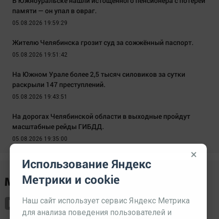
В Южноуральске нашли истощённого пенсионера с потерей
памяти — он упал в овраг.
05.08.2026 19:59:29
Жителю Челябинска грозит суд за сожжённый паспорт.
05.08.2026 19:51:42
На Южном Урале более 2,5 тысяч силовиков за сутки
раскрыли 147 преступлений.
05.08.2026 19:43:51
На дорогах Челябинской области в выходные пройдут
масштабные рейды ГИБДД.
05.08.2026 19:35:00
×
Использование Яндекс
Метрики и cookie
Наш сайт использует сервис Яндекс Метрика
для анализа поведения пользователей и