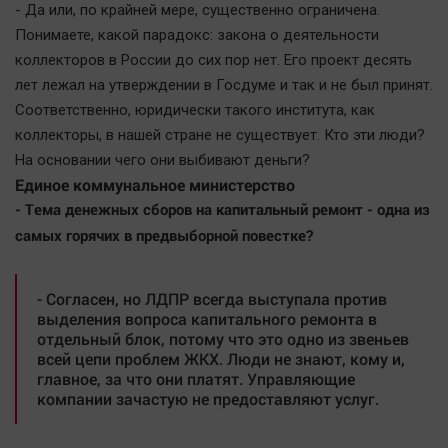
Наука
- Да или, по крайней мере, существенно ограничена.
Обсуждаем
Понимаете, какой парадокс: закона о деятельности
коллекторов в России до сих пор нет. Его проект десять
Отдых
лет лежал на утверждении в Госдуме и так и не был принят.
Персона
Соответственно, юридически такого института, как
Последняя инстанция
коллекторы, в нашей стране не существует. Кто эти люди?
Светская жизнь
На основании чего они выбивают деньги?
Единое коммунальное министерство
Тенденции
- Тема денежных сборов на капитальный ремонт - одна из
Точка на карте
самых горячих в предвыборной повестке?
- Согласен, но ЛДПР всегда выступала против
выделения вопроса капитального ремонта в
отдельный блок, потому что это одно из звеньев
всей цепи проблем ЖКХ. Люди не знают, кому и,
главное, за что они платят. Управляющие
компании зачастую не предоставляют услуг.