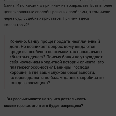
Актуальная тема
банка. И по каким-то причинам не возвращает. Есть вполне
цивилизованные способы решения проблемы, в том числе
Афиша
через суд, судебных приставов. При чем здесь
коллекторы?!
Блогеркуль
Быстрый медиазавод
Вирус чтения
Конечно, банку проще продать неоплаченный
долг. Но возникает вопрос: кому выдаются
Вкусное
кредиты, особенно по схемам так называемых
Гороскоп
«быстрых денег»? Почему банки не утруждают
себя изучением кредитной истории клиента, его
Дети
платежеспособности? Банкиры, господа
ЖКХ
хорошие, а где ваши службы безопасности,
которые должны по базам данных «пробивать»
Интервью
каждого заемщика?
Качество жизни
- Вы рассчитываете на то, что деятельность
Конкурс
коллекторских агентств будет запрещена?
Народная журналистика