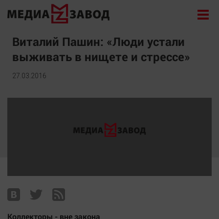
Новости
Виталий Пашин: «Люди устали
выживать в нищете и стрессе»
Экономика
Происшествия
27.03.2016
Общество
Политика
Культура
Здоровье
Спорт
Курилка
Поиск
Архив
Коллекторы - вне закона