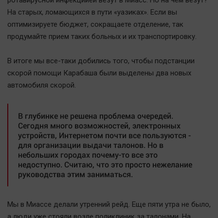
ротавирусной инфекциией везут в Миасс. Но на чем везут?
На старых, ломающихся в пути «уазиках». Если вы
оптимизируете бюджет, сокращаете отделение, так
продумайте прием таких больных и их транспортировку.
В итоге мы все-таки добились того, чтобы подстанции
скорой помощи Карабаша были выделены два новых
автомобиля скорой.
В глубинке не решена проблема очередей.
Сегодня много возможностей, электронных
устройств, Интернетом почти все пользуются -
для организации выдачи талонов. Но в
небольших городах почему-то все это
недоступно. Считаю, что это просто нежелание
руководства этим заниматься.
Мы в Миассе делали утренний рейд. Еще пяти утра не было,
а люди уже стояли возле поликлиник за талонами. На