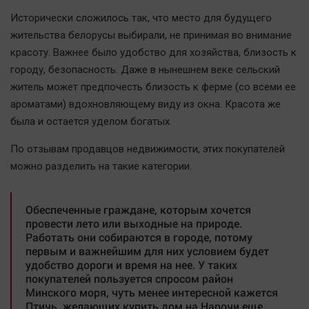
Наша победа
Исторически сложилось так, что место для будущего
Общество
жительства белорусы выбирали, не принимая во внимание
красоту. Важнее было удобство для хозяйства, близость к
Политика
городу, безопасность. Даже в нынешнем веке сельский
Экономика
житель может предпочесть близость к ферме (со всеми ее
Происшествия
ароматами) вдохновляющему виду из окна. Красота же
Здоровье
была и остается уделом богатых.
Культура
По отзывам продавцов недвижимости, этих покупателей
Курилка
можно разделить на такие категории.
Мнения
Обеспеченные граждане, которым хочется
Спорт
провести лето или выходные на природе.
Работать они собираются в городе, потому
Технологии
первым и важнейшим для них условием будет
Отраслевые темы
удобство дороги и время на нее. У таких
покупателей пользуется спросом район
Hедвижимость
Минского моря, чуть менее интересной кажется
Образование
Птичь, желающих купить дом на Нарочи еще