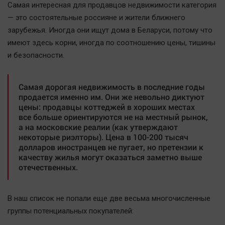
Самая интересная для продавцов недвижимости категория
Актуальная тема
— это состоятельные россияне и жители ближнего
зарубежья. Иногда они ищут дома в Беларуси, потому что
Афиша
имеют здесь корни, иногда по соотношению цены, тишины
Блогеркуль
и безопасности.
Быстрый медиазавод
Вирус чтения
Самая дорогая недвижимость в последние годы
Вкусное
продается именно им. Они же невольно диктуют
цены: продавцы коттеджей в хороших местах
Гороскоп
все больше ориентируются не на местный рынок,
Дети
а на московские реалии (как утверждают
некоторые риэлторы). Цена в 100-200 тысяч
ЖКХ
долларов иностранцев не пугает, но претензии к
Интервью
качеству жилья могут оказаться заметно выше
отечественных.
Качество жизни
Конкурс
В наш список не попали еще две весьма многочисленные
группы потенциальных покупателей:
Народная журналистика