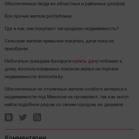
Наука
Обеспеченные люди из областных и районных центров.
Обсуждаем
Все прочие жители республики.
Отдых
Где и как они покупают загородную недвижимость?
Персона
Последняя инстанция
Сельские жители привычки покупать дачи пока не
Светская жизнь
приобрели.
Тенденции
Небогатые граждане Беларуси
купить дачу
поближе к
Точка на карте
дому, воспользовавшись поиском жилья на портале
недвижимости domovita.by.
Обеспеченные не столичные жители особого интереса к
недвижимости под Минском не проявляют, так как могут
найти подобное рядом со своим городом, но дешевле.
Комментарии