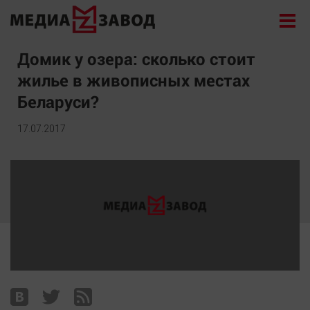
Новости
Домик у озера: сколько стоит
жилье в живописных местах
Экономика
Беларуси?
Происшествия
Общество
17.07.2017
Политика
Культура
Здоровье
Спорт
Курилка
Поиск
Архив