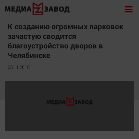
Новости
К созданию огромных парковок
зачастую сводится
Экономика
благоустройство дворов в
Происшествия
Челябинске
Общество
Политика
08.11.2018
Культура
Здоровье
Спорт
Курилка
Поиск
Архив