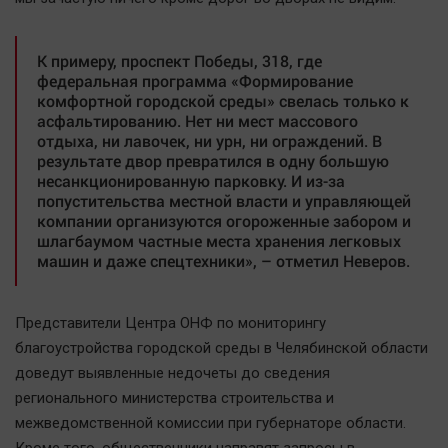
Наука
Обсуждаем
К примеру, проспект Победы, 318, где
Отдых
федеральная программа «Формирование
Персона
комфортной городской среды» свелась только к
асфальтированию. Нет ни мест массового
Последняя инстанция
отдыха, ни лавочек, ни урн, ни ограждений. В
Светская жизнь
результате двор превратился в одну большую
несанкционированную парковку. И из-за
Тенденции
попустительства местной власти и управляющей
Точка на карте
компании организуются огороженные забором и
шлагбаумом частные места хранения легковых
машин и даже спецтехники», – отметил Неверов.
Представители Центра ОНФ по мониторингу
благоустройства городской среды в Челябинской области
доведут выявленные недочеты до сведения
регионального министерства строительства и
межведомственной комиссии при губернаторе области.