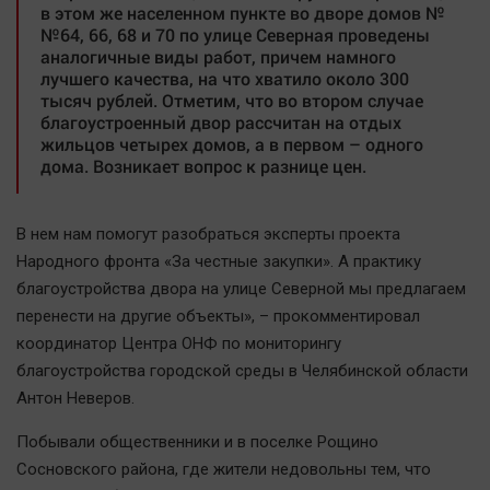
в этом же населенном пункте во дворе домов №
Автомобили
№64, 66, 68 и 70 по улице Северная проведены
XX век: криминальные уроки
аналогичные виды работ, причем намного
лучшего качества, на что хватило около 300
Банки
тысяч рублей. Отметим, что во втором случае
Медиаграмотность
благоустроенный двор рассчитан на отдых
жильцов четырех домов, а в первом – одного
Медицина
дома. Возникает вопрос к разнице цен.
Новости компаний
В нем нам помогут разобраться эксперты проекта
Прогулки по городу Ч
Народного фронта «За честные закупки». А практику
Спецпроект
благоустройства двора на улице Северной мы предлагаем
Статистика
перенести на другие объекты», – прокомментировал
Челябинск космический
координатор Центра ОНФ по мониторингу
благоустройства городской среды в Челябинской области
Другие рубрики
Антон Неверов.
Bookworms
English version
Побывали общественники и в поселке Рощино
Сосновского района, где жители недовольны тем, что
Online-консультация