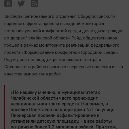
Наша победа
Общество
Эксперты регионального отделения Общероссийского
Политика
народного фронта провели выездной мониторинг
создания условий комфортной среды для отдыха граждан
Экономика
во дворах Челябинской области. Рейд общественников
Происшествия
прошел в рамках мониторинга реализации федерального
Здоровье
проекта «Формирование комфортной городской среды».
Культура
Ряд игровых площадок регионального центра и
Курилка
Сосновского района вызывают серьезные опасения из-за
качества выполнения работ.
Мнения
Спорт
«По нашему мнению, в муниципалитетах
Челябинской области часто происходит
Технологии
нерациональная трата средств. Например, в
Отраслевые темы
поселке Полетаево во дворе дома №1 по улице
Пионерская провели асфальтирование и
Hедвижимость
установили детскую площадку. На все работы
Образование
потрачено более 1,2 миллиона рублей. При этом,