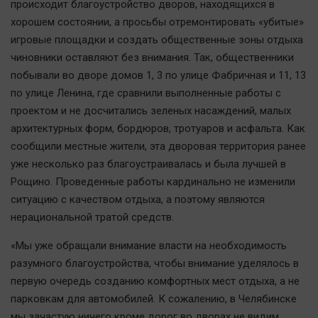
происходит благоустройство дворов, находящихся в
Актуальная тема
хорошем состоянии, а просьбы отремонтировать «убитые»
игровые площадки и создать общественные зоны отдыха
Афиша
чиновники оставляют без внимания. Так, общественники
Блогеркуль
побывали во дворе домов 1, 3 по улице Фабричная и 11, 13
Быстрый медиазавод
по улице Ленина, где сравнили выполненные работы с
проектом и не досчитались зеленых насаждений, малых
Вирус чтения
архитектурных форм, бордюров, тротуаров и асфальта. Как
Вкусное
сообщили местные жители, эта дворовая территория ранее
Гороскоп
уже несколько раз благоустраивалась и была лучшей в
Дети
Рощино. Проведенные работы кардинально не изменили
ЖКХ
ситуацию с качеством отдыха, а поэтому являются
нерациональной тратой средств.
Интервью
Качество жизни
«Мы уже обращали внимание власти на необходимость
разумного благоустройства, чтобы внимание уделялось в
Конкурс
первую очередь созданию комфортных мест отдыха, а не
парковкам для автомобилей. К сожалению, в Челябинске
Народная журналистика
мы зачастую ничего кроме дорог во дворах не видим.