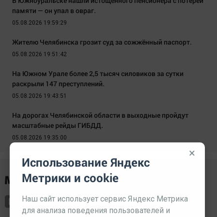
В Южноуральске нашли истощённого пенсионера с потерей
памяти — он упал в овраг.
05.08.2026 19:59:29
Жителю Челябинска грозит суд за сожжённый паспорт.
05.08.2026 19:51:42
На Южном Урале более 2,5 тысяч силовиков за сутки
раскрыли 147 преступлений.
05.08.2026 19:43:51
На дорогах Челябинской области в выходные пройдут
масштабные рейды ГИБДД.
05.08.2026 19:35:00
×
Использование Яндекс
Метрики и cookie
Наш сайт использует сервис Яндекс Метрика
для анализа поведения пользователей и