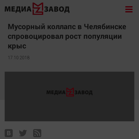
Новости
Мусорный коллапс в Челябинске
спровоцировал рост популяции
Экономика
крыс
Происшествия
Общество
17.10.2018
Политика
Культура
Здоровье
Спорт
Курилка
Поиск
Архив