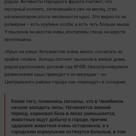
рядом. Активисты Народного фронта считают, что
Актуальная тема
мусорный коллапс, затянувшийся уже на месяц, стал
катализатором роста численности крыс. Это видно по их
Афиша
размерам – есть крупные особи, а есть чуть больше мыши.
Блогеркуль
У грызунов на хвостах язвы, воспалены глаза, на шерсти
Быстрый медиазавод
проплешины.
Вирус чтения
«Крыс на улице Энтузиастов очень много, сосчитать их
Вкусное
крайне сложно. Холода погонят грызунов в жилые дома,
Гороскоп
рядом расположен детский сад №438. Неконтролируемое
размножение крыс приведет к их миграции – из
Дети
Центрального района города они «переедут» в соседние.
ЖКХ
Интервью
Более того, появились сигналы, что в Челябинск
Качество жизни
начали заходить лисы. Начинается зимний
период, кормовая база в лесах уменьшается,
животные ищут добычу в городе, причем
Конкурс
здоровое животное очень осторожное, а к
Народная журналистика
городским кормушкам потянутся больные, в том