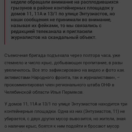
неделе обращали внимание на расплодившихся
Автомобили
грызунов в районе контейнерных площадок у
домов 11, 11А и 13/1 по улице Энтузиастов, но
XX век: криминальные уроки
наши сообщения не принимали во внимание,
Банки
называя их фейками, то мы связались с
редакцией телеканала и пригласили
Медиаграмотность
журналистов на скандальный объект.
Медицина
Съемочная бригада подъехала через полтора часа, уже
Новости компаний
стемнело и число крыс, добывающих пропитание, в разы
Прогулки по городу Ч
увеличилось. Все это зафиксировано на видео и фото как
Спецпроект
активистами Народного фронта, так и журналистами», –
Статистика
прокомментировал член регионального штаба ОНФ в
Челябинск космический
Челябинской области Илья Пермяков.
Другие рубрики
У домов 11, 11А и 13/1 по улице Энтузиастов находится три
Bookworms
контейнерные площадки. Одна из них (Энтузиастов, 11) не
English version
убирается, с двух других мусор вывозится, но жители, зная
о наличии крыс, боятся к ним подойти и бросают мусор
Online-консультация