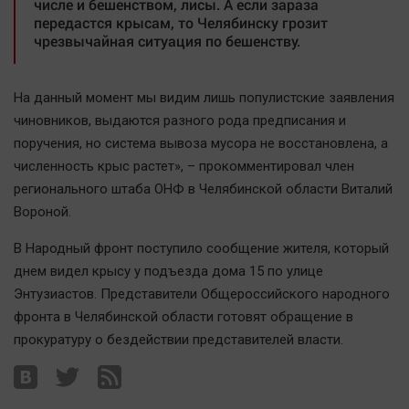
числе и бешенством, лисы. А если зараза
Наука
передастся крысам, то Челябинску грозит
Обсуждаем
чрезвычайная ситуация по бешенству.
Отдых
Персона
На данный момент мы видим лишь популистские заявления
Последняя инстанция
чиновников, выдаются разного рода предписания и
Светская жизнь
поручения, но система вывоза мусора не восстановлена, а
численность крыс растет», – прокомментировал член
Тенденции
регионального штаба ОНФ в Челябинской области Виталий
Точка на карте
Вороной.
В Народный фронт поступило сообщение жителя, который
днем видел крысу у подъезда дома 15 по улице
Энтузиастов. Представители Общероссийского народного
фронта в Челябинской области готовят обращение в
прокуратуру о бездействии представителей власти.