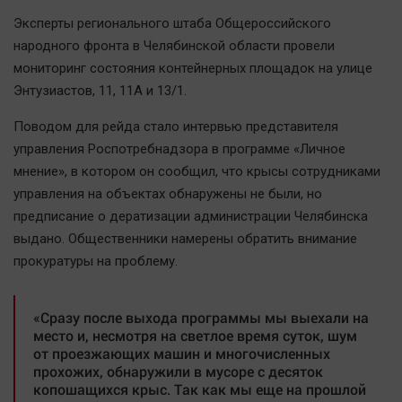
Наша победа
Эксперты регионального штаба Общероссийского
Общество
народного фронта в Челябинской области провели
мониторинг состояния контейнерных площадок на улице
Политика
Энтузиастов, 11, 11А и 13/1.
Экономика
Происшествия
Поводом для рейда стало интервью представителя
управления Роспотребнадзора в программе «Личное
Здоровье
мнение», в котором он сообщил, что крысы сотрудниками
Культура
управления на объектах обнаружены не были, но
Курилка
предписание о дератизации администрации Челябинска
Мнения
выдано. Общественники намерены обратить внимание
прокуратуры на проблему.
Спорт
Технологии
«Сразу после выхода программы мы выехали на
место и, несмотря на светлое время суток, шум
Отраслевые темы
от проезжающих машин и многочисленных
Hедвижимость
прохожих, обнаружили в мусоре с десяток
копошащихся крыс. Так как мы еще на прошлой
Образование