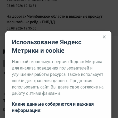
05.08.2026 19:43:51
На дорогах Челябинской области в выходные пройдут
масштабные рейды ГИБДД.
05.08.2026 19:35:00
×
Использование Яндекс
Метрики и cookie
Наш сайт использует сервис Яндекс Метрика
для анализа поведения пользователей и
Наш партнер
kurorty-sochi.ru
улучшения работы ресурса. Также использует
cookie для хранения данных. Продолжая
использовать сайт, Вы даете свое согласие на
работу с этими файлами.
Выходные данные СМИ
Реклама
Вакансии
Пользовательское соглашение
Какие данные собираются и важная
информация:
© 2026 МЕДИАЗАВОД — Сайт может содержать контент,
предназначенный для лиц 18+