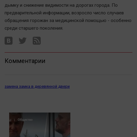
Автомобили
дымку и снижение видимости на дорогах города. По
предварительной информации, возросло число случаев
XX век: криминальные уроки
обращения горожан за медицинской помощью - особенно
Банки
среди старшего поколения.
Медиаграмотность
Медицина
Новости компаний
Комментарии
Прогулки по городу Ч
Спецпроект
Статистика
замена замка в деревянной двери
Челябинск космический
Другие рубрики
Bookworms
English version
Online-консультация