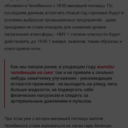
Наша победа
объявлен в Челябинске с 18:00 минувшей пятницы. По
последним данным, встречать Новый год горожане будут в
Общество
условиях выбросов промышленных предприятий - даже
Политика
праздники не стали поводом для снижения уровня
Экономика
загрязнения атмосферы - НМУ 1 степени опасности будет
Происшествия
действовать до 19:00 1 января, захватив, таким образом, и
Здоровье
новогоднюю ночь.
Культура
Курилка
Как мы писали ранее, в уходящем году
жалобы
челябинцев на смог
так и не привели к сколько
Мнения
нибудь заметному улучшению - рекомендации
остаются прежними - не выходить на улицу, пить
больше жидкости, не подвергать себя
Спорт
физических нагрузкам и следить за
Технологии
артериальным давлением и пульсом.
Отраслевые темы
Hедвижимость
При этом уже с вечера минувшей пятницы жители
Образование
Челябинска стали жаловаться на запах гари, белесую