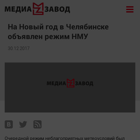
Новости
На Новый год в Челябинске
объявлен режим НМУ
Экономика
Происшествия
30.12.2017
Общество
Политика
Культура
Здоровье
Спорт
Курилка
Поиск
Архив
Очередной режим неблагоприятных метеоусловий был