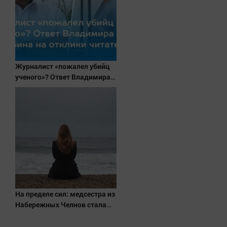
Актуальная тема
Афиша
Блогеркуль
Быстрый медиазавод
Журналист «пожалел убийц
ученого»? Ответ Владимира
Вирус чтения
Ворсобина на отклики
Вкусное
читателей
Гороскоп
Дети
ЖКХ
Интервью
Качество жизни
На пределе сил: медсестра из
Конкурс
Набережных Челнов стала
Народная журналистика
самым уставшим человеком
в России 06/08/2026 –