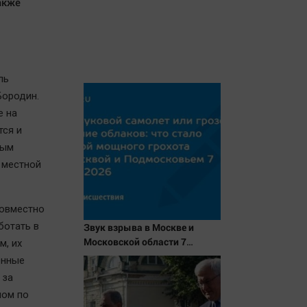
акже
ль
Бородин.
е на
тся и
вым
 местной
совместно
ботать в
Звук взрыва в Москве и
Московской области 7
м, их
августа 2026 года: Причины,
енные
источник, откуда был
 за
громкий хлопок
лом по