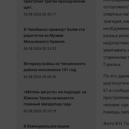
приступил третий проходческий
щит.
осторожност
спиртных на
06.08.2026 05:35:17
трагедия, ка
необдуманно
В Челябинск привезут более ста
раритетов из Музеев
разных реги
Московского Кремля.
недопустимо
06.08.2026 05:24:32
умалчивать 
старинному п
Ветерану войны из Чесменского
Горелых.
района исполнился 101 год.
По его данн
06.08.2026 05:09:26
круглосуточ
61 и сообщи
«Метель августа» на подходе: на
Южном Урале начинается
преступлени
главный звездопад года
человек сдел
05.08.2026 20:10:19
помощь сило
Фото В.Н. Г
В Южноуральске нашли