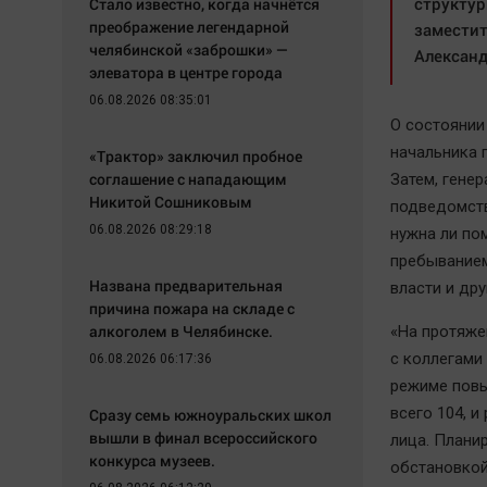
структур
Стало известно, когда начнётся
преображение легендарной
заместит
челябинской «заброшки» —
Александ
элеватора в центре города
06.08.2026 08:35:01
О состоянии
начальника 
«Трактор» заключил пробное
соглашение с нападающим
Затем, гене
Никитой Сошниковым
подведомств
06.08.2026 08:29:18
нужна ли по
пребыванием
Названа предварительная
власти и др
причина пожара на складе с
алкоголем в Челябинске.
«На протяже
с коллегами
06.08.2026 06:17:36
режиме повы
всего 104, 
Сразу семь южноуральских школ
вышли в финал всероссийского
лица. Плани
конкурса музеев.
обстановкой