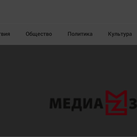
твия
Общество
Политика
Культура
Происшествия
Общество
Пол
илка
Новости компаний
Афиша
Прогулки по городу Ч
Блогеркуль
Спецпроект
Быстрый медиазавод