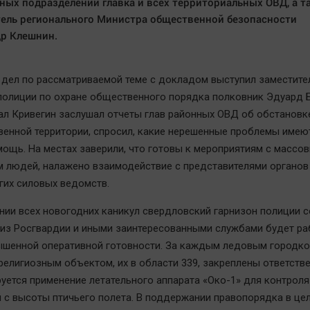
ных подразделений главка и всех территориальных ОВД, а т
ель регионального Министра общественной безопасности
р Клешнин.
 дел по рассматриваемой теме с докладом выступил заместите
полиции по охране общественного порядка полковник Эдуард 
рал Кривегин заслушал отчеты глав районных ОВД об обстановк
енной территории, спросил, какие нерешенные проблемы имею
мощь. На местах заверили, что готовы к мероприятиям с массо
 людей, налажено взаимодействие с представителями органов
угих силовых ведомств.
нии всех новогодних каникул свердловский гарнизон полиции 
 из Росгвардии и иными заинтересованными службами будет ра
шенной оперативной готовности. За каждым ледовым городко
и религиозным объектом, их в области 339, закреплены ответств
руется применение летательного аппарата «Око-1» для контроля
 с высоты птичьего полета. В поддержании правопорядка в це