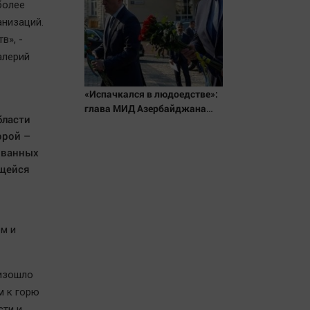
более
анизаций.
в», -
алерий
«Испачкался в людоедстве»:
глава МИД Азербайджана
бласти
приехал в Киев и открыто
орой –
оскорбил Россию. Что
ованных
происходит?
ющейся
ем и
оизошло
м к горю
сти и