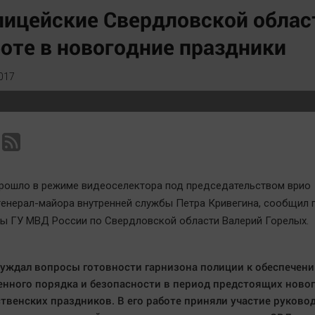
Статистика
Вирус чтения
ицейские Свердловской област
Челябинск космический
Вкусное
оте в новогодние праздники
Другие рубрики
Гороскоп
Bookworms
Дети
017
English version
ЖКХ
Online-консультация
Интервью
Актуальная тема
Качество жизни
рошло в режиме видеоселектора под председательством врио
генерал-майора внутренней службы Петра Кривегина, сообщил 
ы ГУ МВД России по Свердловской области Валерий Горелых.
уждал вопросы готовности гарнизона полиции к обеспечен
нного порядка и безопасности в период предстоящих ново
твенских праздников. В его работе приняли участие руково