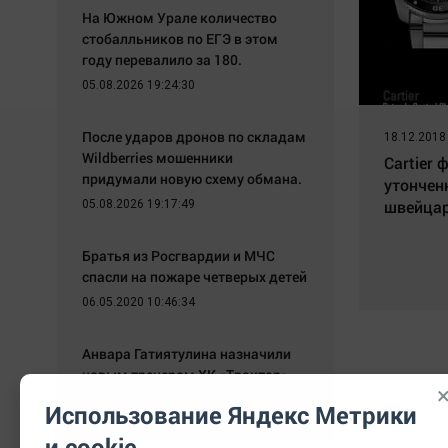
На Южном Урале количество
стобалльников по ЕГЭ в этом
году перевалило за 180.
05.08.2026 19:24:30
После ударов дронов по складам
18.12.2018
Wildberries мошенники
Cartier
придумали новую схему обмана.
утончен
швейцар
05.08.2026 19:17:49
Братья из Росгвардии и МЧС
спасли на пожаре четверых детей
06.05.2020 10:46:34
Анвара Гатиятулина назначили
новым тренером ХК «Трактор»
05.05.2020 11:35:44
Использование Яндекс Метрики
и cookie