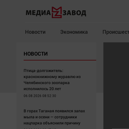
Новости
Экономика
Происшес
Новости
Экономика
НОВОСТИ
Здоровье
Спорт
Кур
Птица-долгожитель:
краснокнижному журавлю из
Челябинского зоопарка
исполнилось 20 лет
Архив
06.08.2026 08:52:30
Наша победа
Спорт
В горах Таганая появился запах
Общество
Технологии
мыла и осени — сотрудники
нацпарка объяснили причину
Политика
Отраслевые темы