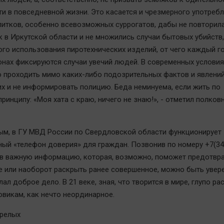
и в повседневной жизни. Это касается и чрезмерного употреб
питков, особенно всевозможных суррогатов, дабы не повторил
к в Иркутской области и не множились случаи бытовых убийств,
го использования пиротехнических изделий, от чего каждый го
онах фиксируются случаи увечий людей. В современных условия
 проходить мимо каких-либо подозрительных фактов и явлений
их и не информировать полицию. Беда неминуема, если жить по
ринципу: «Моя хата с краю, ничего не знаю!», - отметил полков
ым, в ГУ МВД России по Свердловской области функционирует
ный «телефон доверия» для граждан. Позвонив по номеру +7(34
в важную информацию, которая, возможно, поможет предотвр
е или наоборот раскрыть ранее совершенное, можно быть увер
ал доброе дело. В 21 веке, зная, что творится в мире, глупо ра
викам, как нечто неординарное.
орелых