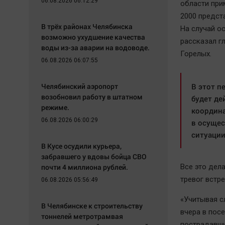
06.08.2026 06:12:29
области при
2000 предст
В трёх районах Челябинска
На случай о
возможно ухудшение качества
рассказал г
воды из-за аварии на водоводе.
Горелых.
06.08.2026 06:07:55
Челябинский аэропорт
В этот п
возобновил работу в штатном
будет де
режиме.
координа
06.08.2026 06:00:29
в осущес
ситуации
В Кусе осудили курьера,
забравшего у вдовы бойца СВО
почти 4 миллиона рублей.
Все это дела
тревог встр
06.08.2026 05:56:49
«Учитывая с
В Челябинске к строительству
вчера в пос
тоннелей метротрамвая
пострадавши