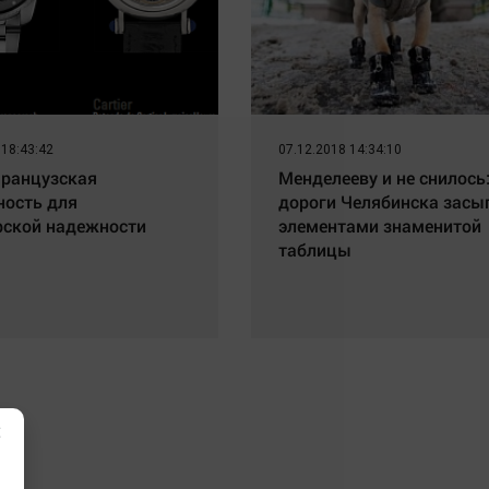
 18:43:42
07.12.2018 14:34:10
 французская
Менделееву и не снилось
ность для
дороги Челябинска зас
ской надежности
элементами знаменитой
таблицы
×