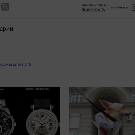
арии
 косметолога спб