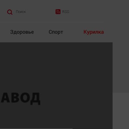
RSS
Поиск
Здоровье
Спорт
Курилка
итика
Культура
Конкурс
Народная журналистика
Наука