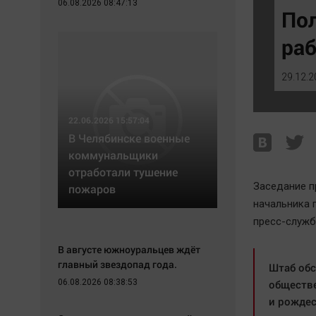
06.08.2026 08:47:13
Экономика
Hедвижимость
Пол
Происшествия
Образование
раб
Здоровье
Автомобили
Культура
XX век: криминальные уроки
29.12.2
Курилка
Банки
Мнения
Медиаграмотность
22.06.2026 15:57:04
Медицина
В Челябинске военные
коммунальщики
отработали тушение
Заседание п
пожаров
начальника 
пресс-служб
В августе южноуральцев ждёт
главный звездопад года.
Штаб обс
06.08.2026 08:38:53
обществе
и рождес