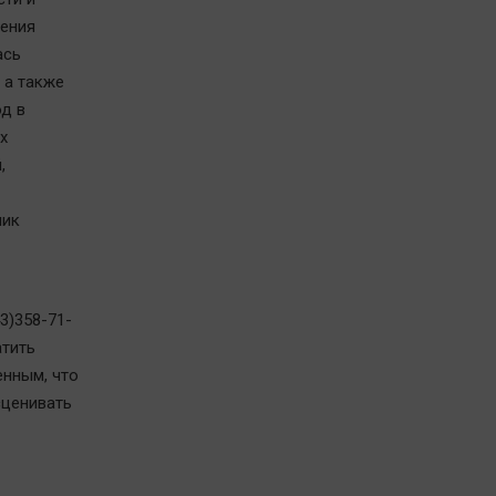
ления
ась
 а также
д в
х
,
ник
3)358-71-
атить
енным, что
сценивать