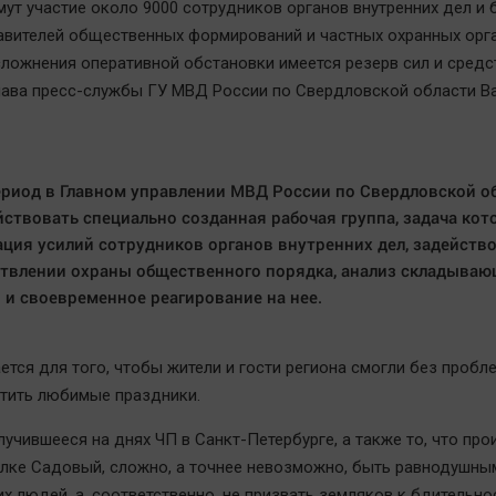
мут участие около 9000 сотрудников органов внутренних дел и 
авителей общественных формирований и частных охранных орг
сложнения оперативной обстановки имеется резерв сил и средст
лава пресс-службы ГУ МВД России по Свердловской области В
ериод в Главном управлении МВД России по Свердловской о
йствовать специально созданная рабочая группа, задача кот
ция усилий сотрудников органов внутренних дел, задейств
твлении охраны общественного порядка, анализ складыва
 и своевременное реагирование на нее.
ется для того, чтобы жители и гости региона смогли без пробл
етить любимые праздники.
лучившееся на днях ЧП в Санкт-Петербурге, а также то, что пр
елке Садовый, сложно, а точнее невозможно, быть равнодушны
х людей, а, соответственно, не призвать земляков к бдительно