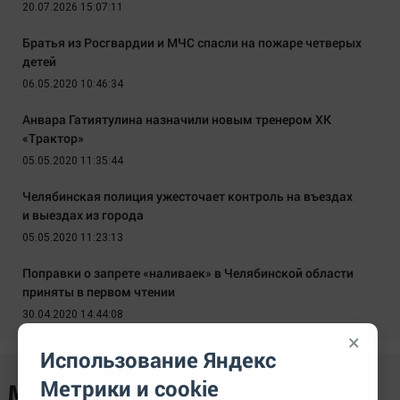
20.07.2026 15:07:11
Братья из Росгвардии и МЧС спасли на пожаре четверых
детей
06.05.2020 10:46:34
Анвара Гатиятулина назначили новым тренером ХК
«Трактор»
05.05.2020 11:35:44
Челябинская полиция ужесточает контроль на въездах
и выездах из города
05.05.2020 11:23:13
Поправки о запрете «наливаек» в Челябинской области
приняты в первом чтении
30.04.2020 14:44:08
×
Использование Яндекс
Метрики и cookie