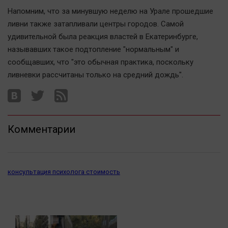
Автомобили
Напомним, что за минувшую неделю на Урале прошедшие
XX век: криминальные уроки
ливни также затапливали центры городов. Самой
удивительной была реакция властей в Екатеринбурге,
Банки
называвших такое подтопление "нормальным" и
Медиаграмотность
сообщавших, что "это обычная практика, поскольку
Медицина
ливневки рассчитаны только на средний дождь".
Новости компаний
Прогулки по городу Ч
Спецпроект
Комментарии
Статистика
Челябинск космический
консультация психолога стоимость
Другие рубрики
Bookworms
English version
Online-консультация