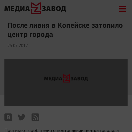
Новости
После ливня в Копейске затопило
центр города
Экономика
Происшествия
25.07.2017
Общество
Политика
Культура
Здоровье
Спорт
Курилка
Поиск
Архив
Поступают сообщения о подтоплении центра города, а