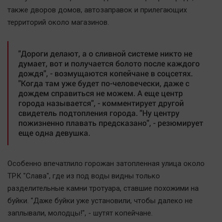
Наша победа
также дворов домов, автозаправок и прилегающих
территорий около магазинов.
Общество
Политика
"Дороги делают, а о сливной системе никто не
Экономика
думает, вот и получается болото после каждого
Происшествия
дождя", - возмущаются копейчане в соцсетях.
"Когда там уже будет по-человечески, даже с
Здоровье
дождем справиться не можем. А еще центр
Культура
города называется", - комментирует другой
свидетель подтопления города. "Ну центру
Курилка
пожизненно плавать предсказано", - резюмирует
Мнения
еще одна девушка.
Спорт
Особенно впечатлило горожан затопленная улица около
Технологии
ТРК "Слава", где из под воды видны только
Отраслевые темы
разделительные камни тротуара, ставшие похожими на
Hедвижимость
буйки. "Даже буйки уже установили, чтобы далеко не
заплывали, молодцы!", - шутят копейчане.
Образование