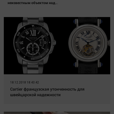
Наука
неизвестным объектом над
Лейпцигом - Новости на
Обсуждаем
Вести.ru
Отдых
Персона
Последняя инстанция
Светская жизнь
Тенденции
Точка на карте
18.12.2018 18:43:42
Cartier французская утонченность для
швейцарской надежности