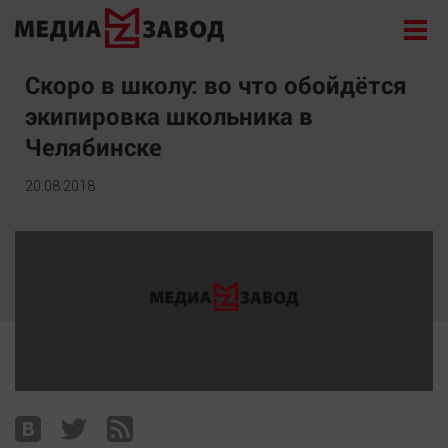
Новости
Скоро в школу: во что обойдётся
экипировка школьника в
Экономика
Челябинске
Происшествия
Общество
20.08.2018
Политика
Культура
Здоровье
Спорт
Курилка
Поиск
Архив