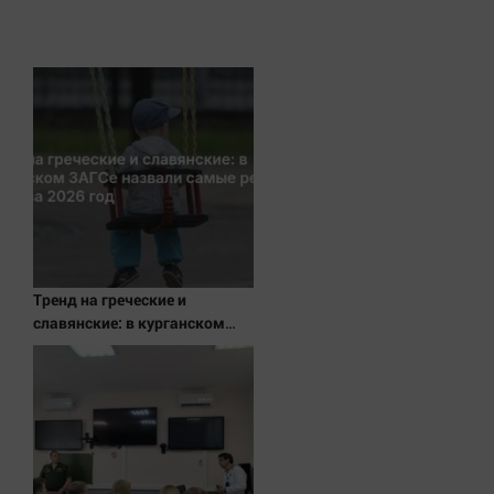
Актуальная тема
Афиша
Блогеркуль
Быстрый медиазавод
Вирус чтения
Вкусное
Гороскоп
Дети
Тренд на греческие и
ЖКХ
славянские: в курганском
Интервью
ЗАГСе назвали самые редкие
имена за 2026 год
Качество жизни
Конкурс
Народная журналистика