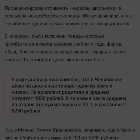
Наша победа
Проанализировав стоимость «корзины школьника» в
Общество
разных регионах России, эксперты «Юлы» выяснили, что в
Челябинске одни из самых низких цен на товары к школе.
Политика
Экономика
В «корзину» были включены товары, которые
Происшествия
приобретаются перед началом учебного года: форма,
обувь, блузки, портфели, канцелярские товары, а также
Здоровье
цветы к 1 сентября, и даже школьная мебель.
Культура
Курилка
В ходе анализы выяснилось, что в Челябинске
Мнения
цены на школьные товары одни из самых
низких. На комплект родители в среднем
потратят 4050 рублей. В то время как в среднем
Спорт
по стране эта сумма выше на 22 % и составляет
Технологии
5250 рублей.
Отраслевые темы
Hедвижимость
Так, в Москве, Сочи и Красноярске, например, подготовка к
Образование
школе обойдётся в сумму от 6 100 до 6 800 рублей в