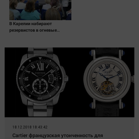
Наука
Обсуждаем
Отдых
В Карелии набирают
Персона
резервистов в огневые
группы (ФОТО)
Последняя инстанция
Светская жизнь
Тенденции
Точка на карте
18.12.2018 18:43:42
Cartier французская утонченность для