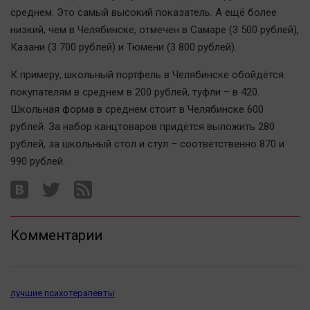
Автомобили
среднем. Это самый высокий показатель. А ещё более
низкий, чем в Челябинске, отмечен в Самаре (3 500 рублей),
XX век: криминальные уроки
Казани (3 700 рублей) и Тюмени (3 800 рублей).
Банки
Медиаграмотность
К примеру, школьный портфель в Челябинске обойдётся
покупателям в среднем в 200 рублей, туфли – в 420.
Медицина
Школьная форма в среднем стоит в Челябинске 600
рублей. За набор канцтоваров придётся выложить 280
Новости компаний
рублей, за школьный стол и стул – соответственно 870 и
Прогулки по городу Ч
990 рублей.
Спецпроект
Статистика
Челябинск космический
Комментарии
Другие рубрики
Bookworms
English version
лучшие психотерапевты
Online-консультация