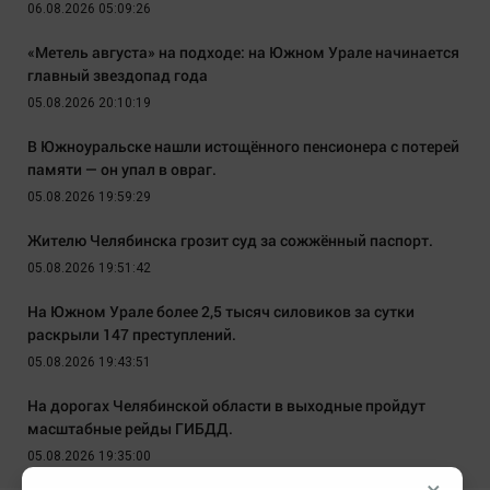
06.08.2026 05:09:26
«Метель августа» на подходе: на Южном Урале начинается
главный звездопад года
05.08.2026 20:10:19
В Южноуральске нашли истощённого пенсионера с потерей
памяти — он упал в овраг.
05.08.2026 19:59:29
Жителю Челябинска грозит суд за сожжённый паспорт.
05.08.2026 19:51:42
На Южном Урале более 2,5 тысяч силовиков за сутки
раскрыли 147 преступлений.
05.08.2026 19:43:51
На дорогах Челябинской области в выходные пройдут
масштабные рейды ГИБДД.
05.08.2026 19:35:00