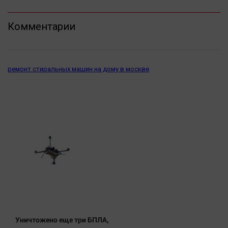
Актуальная тема
Комментарии
Афиша
Блогеркуль
Быстрый медиазавод
ремонт стиральных машин на дому в москве
Вирус чтения
Вкусное
Гороскоп
Дети
ЖКХ
Интервью
Качество жизни
Конкурс
Народная журналистика
Уничтожено еще три БПЛА,