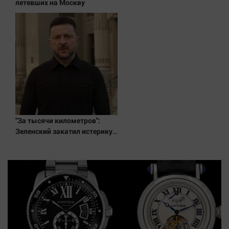
Наука
летевших на Москву
Обсуждаем
Отдых
Персона
Последняя инстанция
Светская жизнь
Тенденции
Точка на карте
"За тысячи километров":
Зеленский закатил истерику
Западу после ночного удара