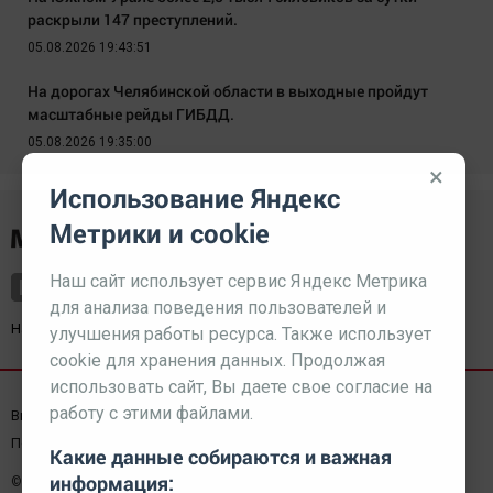
раскрыли 147 преступлений.
05.08.2026 19:43:51
На дорогах Челябинской области в выходные пройдут
масштабные рейды ГИБДД.
05.08.2026 19:35:00
×
Использование Яндекс
Метрики и cookie
Наш сайт использует сервис Яндекс Метрика
для анализа поведения пользователей и
Наш партнер
kurorty-sochi.ru
улучшения работы ресурса. Также использует
cookie для хранения данных. Продолжая
использовать сайт, Вы даете свое согласие на
работу с этими файлами.
Выходные данные СМИ
Реклама
Вакансии
Пользовательское соглашение
Какие данные собираются и важная
информация:
© 2026 МЕДИАЗАВОД — Сайт может содержать контент,