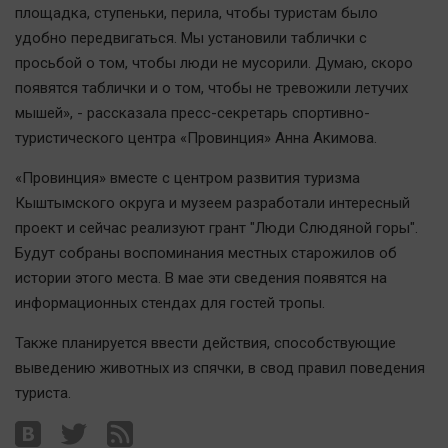
площадка, ступеньки, перила, чтобы туристам было
Автомобили
удобно передвигаться. Мы установили таблички с
XX век: криминальные уроки
просьбой о том, чтобы люди не мусорили. Думаю, скоро
Банки
появятся таблички и о том, чтобы не тревожили летучих
Медиаграмотность
мышей», - рассказала пресс-секретарь спортивно-
Медицина
туристического центра «Провинция» Анна Акимова.
«Провинция» вместе с центром развития туризма
Новости компаний
Кыштымского округа и музеем разработали интересный
Прогулки по городу Ч
проект и сейчас реализуют грант "Люди Слюдяной горы".
Спецпроект
Будут собраны воспоминания местных старожилов об
истории этого места. В мае эти сведения появятся на
Статистика
информационных стендах для гостей тропы.
Челябинск космический
Другие рубрики
Также планируется ввести действия, способствующие
выведению животных из спячки, в свод правил поведения
Bookworms
туриста.
English version
Online-консультация