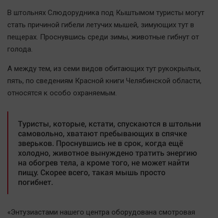
Наша победа
В штольнях Слюдорудника под Кыштымом туристы могут
Общество
стать причиной гибели летучих мышей, зимующих тут в
пещерах. Проснувшись среди зимы, животные гибнут от
Политика
голода.
Экономика
Происшествия
А между тем, из семи видов обитающих тут рукокрылых,
пять, по сведениям Красной книги Челябинской области,
Здоровье
относятся к особо охраняемым.
Культура
Курилка
Туристы, которые, кстати, спускаются в штольни
Мнения
самовольно, хватают пребывающих в спячке
зверьков. Проснувшись не в срок, когда ещё
холодно, животное вынуждено тратить энергию
Спорт
на обогрев тела, а кроме того, не может найти
Технологии
пищу. Скорее всего, такая мышь просто
погибнет.
Отраслевые темы
Hедвижимость
Образование
«Энтузиастами нашего центра оборудована смотровая