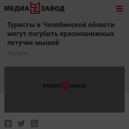
Новости
Туристы в Челябинской области
могут погубить краснокнижных
Экономика
летучих мышей
Происшествия
Общество
09.02.2018
Политика
Культура
Здоровье
Спорт
Курилка
Поиск
Архив