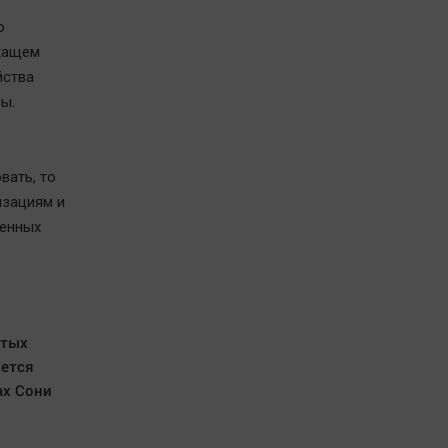
о
ежащем
йства
ы.
вать, то
изациям и
ленных
итых
яется
ах Сони