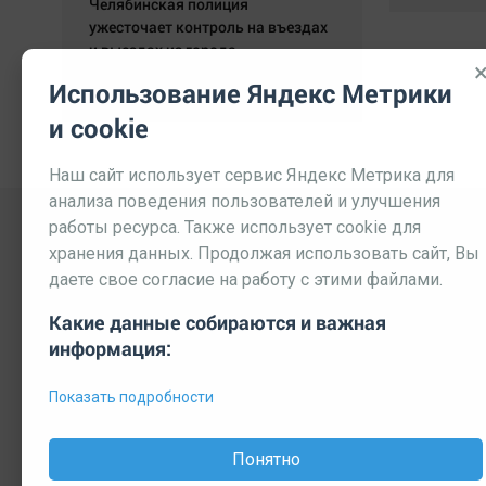
Челябинская полиция
ужесточает контроль на въездах
и выездах из города
05.05.2020 11:23:13
Использование Яндекс Метрики
и cookie
Наш сайт использует сервис Яндекс Метрика для
анализа поведения пользователей и улучшения
работы ресурса. Также использует cookie для
хранения данных. Продолжая использовать сайт, Вы
даете свое согласие на работу с этими файлами.
Какие данные собираются и важная
информация:
Выходные данные СМИ
Реклама
Вакансии
П
Показать подробности
© 2026 МЕДИАЗАВОД — Сайт может содержать контент, пре
Мнение редакции может не совпадать с мнением отдельных 
Понятно