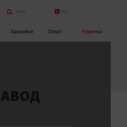
RSS
Поиск
Здоровье
Спорт
Курилка
итика
Культура
Конкурс
Народная журналистика
Наука