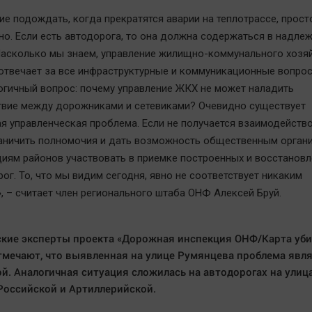
е подождать, когда прекратятся аварии на теплотрассе, прост
но. Если есть автодорога, то она должна содержаться в надл
Насколько мы знаем, управление жилищно-коммунального хозя
отвечает за все инфраструктурные и коммуникационные вопрос
огичный вопрос: почему управление ЖКХ не может наладить
вие между дорожниками и сетевиками? Очевидно существует
я управленческая проблема. Если не получается взаимодейство
аничить полномочия и дать возможность общественным орган
иям районов участвовать в приемке построенных и восстанов
ог. То, что мы видим сегодня, явно не соответствует никаким
, – считает член регионального штаба ОНФ Алексей Бруй.
кие эксперты проекта «Дорожная инспекция ОНФ/Карта уб
тмечают, что выявленная на улице Румянцева проблема явл
й. Аналогичная ситуация сложилась на автодорогах на улиц
Российской и Артиллерийской.