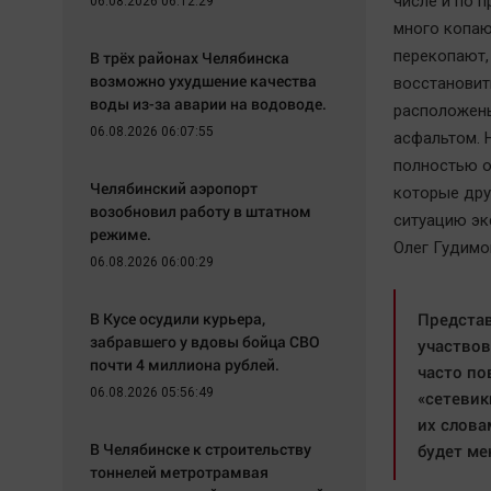
числе и по 
06.08.2026 06:12:29
много копаю
перекопают,
В трёх районах Челябинска
возможно ухудшение качества
восстановить
воды из-за аварии на водоводе.
расположены
06.08.2026 06:07:55
асфальтом. 
полностью о
Челябинский аэропорт
которые дру
возобновил работу в штатном
ситуацию эк
режиме.
Олег Гудимо
06.08.2026 06:00:29
В Кусе осудили курьера,
Представ
забравшего у вдовы бойца СВО
участвов
почти 4 миллиона рублей.
часто по
06.08.2026 05:56:49
«сетевик
их слова
В Челябинске к строительству
будет ме
тоннелей метротрамвая