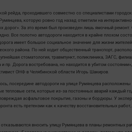
кой рейда, проходившего совместно со специалистами городск
 Румянцева, которую ровно год назад отметили на интерактивно
ых дорог». За это время был произведен лишь ямочный ремонт.
видно. Все полотно автодороги находится в крайне плохом состо
дорога имеет большое социальное значение для жизни жителей
еского района. По ней ходит общественный транспорт, распол
рупнейшая стоматология, травмпункт, поликлиника, ЗАГС, филиа
 и пр. Дорога востребована, но находится в убитом состоянии»,
ктивист ОНФ в Челябинской области Игорь Шакиров.
ось, посередине автодороги на улице Румянцева расположены
е тепловые сети, которые из-за постоянных аварий каждый го
повреждая асфальтовое покрытие, газоны и бордюры. У экспер
онта есть претензии как к качеству восстановительных работ, 
отказываются вносить улицу Румянцева в планы ремонтных раб