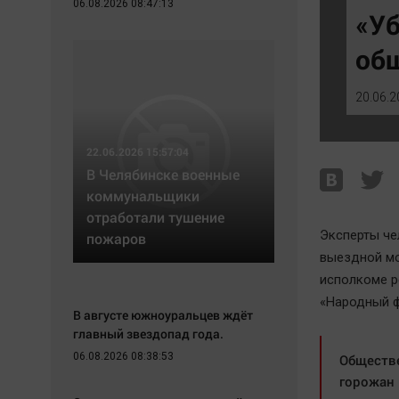
06.08.2026 08:47:13
Экономика
Hедвижимость
«Уб
Происшествия
Образование
об
Здоровье
Автомобили
Культура
XX век: криминальные уроки
20.06.2
Курилка
Банки
Мнения
Медиаграмотность
22.06.2026 15:57:04
Медицина
В Челябинске военные
коммунальщики
отработали тушение
Эксперты че
пожаров
выездной мо
исполкоме р
«Народный ф
В августе южноуральцев ждёт
главный звездопад года.
06.08.2026 08:38:53
Обществе
горожан 