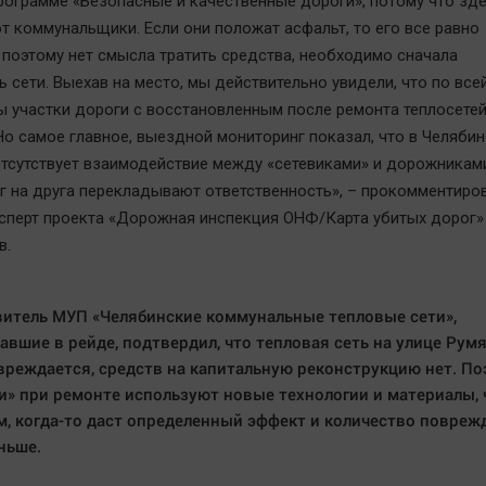
программе «Безопасные и качественные дороги», потому что зд
т коммунальщики. Если они положат асфальт, то его все равно
 поэтому нет смысла тратить средства, необходимо сначала
 сети. Выехав на место, мы действительно увидели, что по все
 участки дороги с восстановленным после ремонта теплосете
Но самое главное, выездной мониторинг показал, что в Челяби
тсутствует взаимодействие между «сетевиками» и дорожниками
г на друга перекладывают ответственность», – прокомментиро
сперт проекта «Дорожная инспекция ОНФ/Карта убитых дорог» 
в.
итель МУП «Челябинские коммунальные тепловые сети»,
авшие в рейде, подтвердил, что тепловая сеть на улице Рум
вреждается, средств на капитальную реконструкцию нет. П
и» при ремонте используют новые технологии и материалы, ч
м, когда-то даст определенный эффект и количество повреж
ньше.