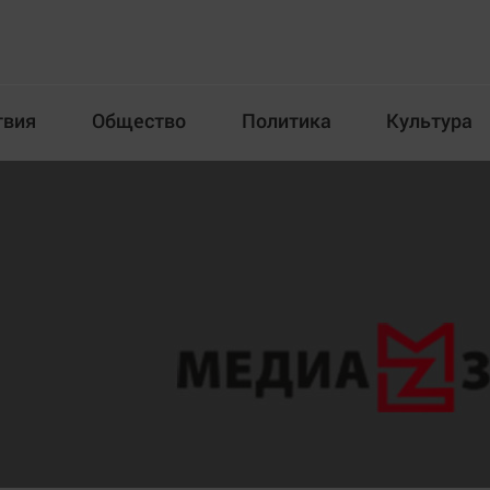
твия
Общество
Политика
Культура
Происшествия
Общество
Пол
илка
Новости компаний
Афиша
Прогулки по городу Ч
Блогеркуль
Спецпроект
Быстрый медиазавод