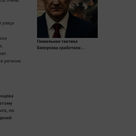
есь очень
й улице
й
нске
Гениальная тактика
,
Белоусова сработала:
вал
Мощнейший удар на самом
неожиданном направлении.
в регионе
Армия форсировала реку.
Ключевой узел обороны пал
янцева
оэтому
то, по
дений