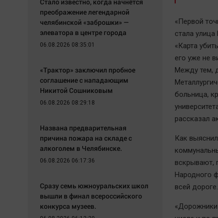
Стало известно, когда начнётся
преображение легендарной
«Первой точ
челябинской «заброшки» —
элеватора в центре города
стала улица
06.08.2026 08:35:01
«Карта убит
его уже не 
«Трактор» заключил пробное
Между тем, 
соглашение с нападающим
Металлургич
Никитой Сошниковым
больница, к
06.08.2026 08:29:18
университета
рассказал а
Названа предварительная
причина пожара на складе с
Как выяснил
алкоголем в Челябинске.
коммунальны
06.08.2026 06:17:36
вскрывают, 
Народного фр
Сразу семь южноуральских школ
всей дороге.
вышли в финал всероссийского
конкурса музеев.
«Дорожники 