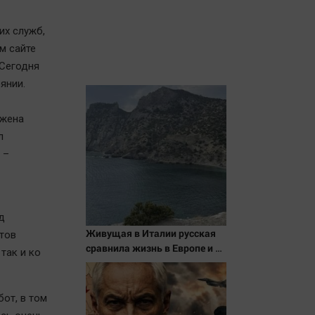
их служб,
м сайте
 Сегодня
янии.
ожена
л
 –
д
Живущая в Италии русская
тов
сравнила жизнь в Европе и в
так и ко
Крыму
от, в том