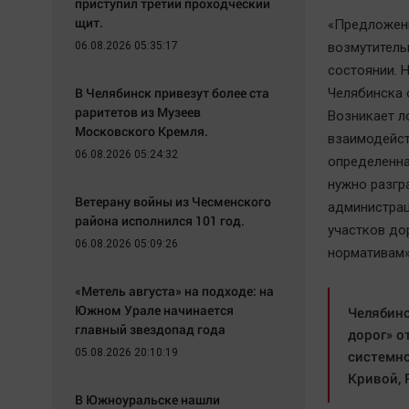
приступил третий проходческий
щит.
«Предложени
06.08.2026 05:35:17
возмутитель
состоянии. 
В Челябинск привезут более ста
Челябинска 
раритетов из Музеев
Возникает л
Московского Кремля.
взаимодейст
06.08.2026 05:24:32
определенна
нужно разгр
Ветерану войны из Чесменского
администрац
района исполнился 101 год.
участков дор
06.08.2026 05:09:26
нормативам»
«Метель августа» на подходе: на
Южном Урале начинается
Челябинс
главный звездопад года
дорог» о
05.08.2026 20:10:19
системно
Кривой, 
В Южноуральске нашли