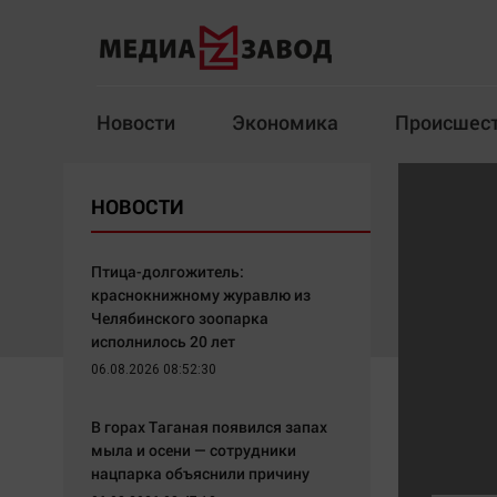
Новости
Экономика
Происшес
Новости
Экономика
НОВОСТИ
Здоровье
Спорт
Кур
Птица-долгожитель:
краснокнижному журавлю из
Челябинского зоопарка
исполнилось 20 лет
Архив
06.08.2026 08:52:30
Наша победа
Спорт
В горах Таганая появился запах
Общество
Технологии
мыла и осени — сотрудники
нацпарка объяснили причину
Политика
Отраслевые темы