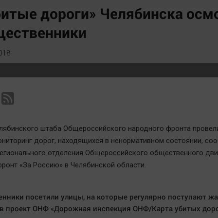
Статистика
Вирус чтения
итые дороги» Челябинска осм
Челябинск космический
Вкусное
щественники
Другие рубрики
Гороскоп
Bookworms
Дети
018
English version
ЖКХ
Online-консультация
Интервью
Актуальная тема
Качество жизни
лябинского штаба Общероссийского народного фронта провел
ниторинг дорог, находящихся в ненормативном состоянии, со
егионального отделения Общероссийского общественного дв
ронт «За Россию» в Челябинской области.
нники посетили улицы, на которые регулярно поступают ж
в проект ОНФ «Дорожная инспекция ОНФ/Карта убитых доро