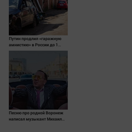
Актуальная тема
Афиша
Блогеркуль
Быстрый медиазавод
Путин продлил «гаражную
амнистию» в России до 1
Вирус чтения
сентября 2031 года
Вкусное
Гороскоп
Дети
ЖКХ
Интервью
Качество жизни
Песню про родной Воронеж
Конкурс
написал музыкант Михаил
Народная журналистика
Гребенщиков - ВестиПК в
Воронеже