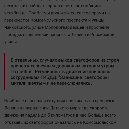
Наша победа
нескольких районах города в четверг сообщили
челябинцы. Проблемы возникли со светофорами на
Общество
перекрестке Комсомольского проспекта и улицы
Политика
Чайковского, улице Молодогвардейцев и проспекте
Экономика
Победы, пересечении проспекта Ленина и Российской
Происшествия
улицы.
Здоровье
Культура
В отдельных случаях выход светофоров из строя
привел к серьезным дорожным заторам утром
Курилка
16 ноября. Регулировать движение пришлось
Мнения
сотрудникам ГИБДД. "Зависшие" светофоры
мигали желтым и не переключались.
Спорт
Технологии
Наиболее серьезная ситуация сложилась на проспекте
Отраслевые темы
Ленина в направлении Детского мира, где скорость
движения падала до 5 километров в час. Больше всего
Hедвижимость
отказавших светофоров оказалось на Комсомольском
Образование