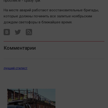
проспекте - сразу три.
Автомобили
На месте аварий работают восстановительные бригады,
XX век: криминальные уроки
которые должны починить все залитые ноябрьским
Банки
дождем светофоры в ближайшее время.
Медиаграмотность
Медицина
Новости компаний
Комментарии
Прогулки по городу Ч
Спецпроект
Статистика
лучший стилист
Челябинск космический
Другие рубрики
Bookworms
English version
Online-консультация