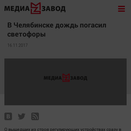
Новости
В Челябинске дождь погасил
светофоры
Экономика
Происшествия
16.11.2017
Общество
Политика
Культура
Здоровье
Спорт
Курилка
Поиск
Архив
О вышедших из строя регулирующих устройствах сразу в