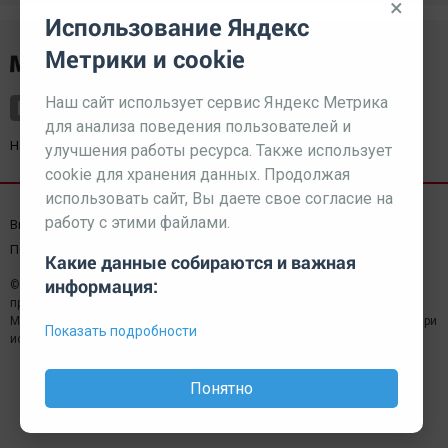
×
Использование Яндекс
Метрики и cookie
Наш сайт использует сервис Яндекс Метрика
для анализа поведения пользователей и
Наш партнер
kurorty-sochi.ru
улучшения работы ресурса. Также использует
cookie для хранения данных. Продолжая
использовать сайт, Вы даете свое согласие на
работу с этими файлами.
Выходные данные СМИ
Реклама
Вакансии
Пользовательское соглашение
Какие данные собираются и важная
информация:
© 2026 МЕДИАЗАВОД — Сайт может содержать контент,
предназначенный для лиц 18+
Мнение редакции может не совпадать с мнением отдельных авторов.При
Показать подробности
использовании материалов сайта ссылка обязательна.
Понятно