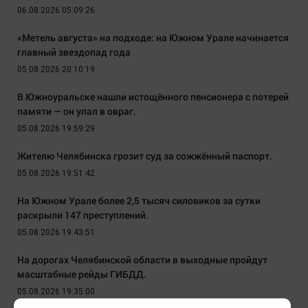
06.08.2026 05:09:26
«Метель августа» на подходе: на Южном Урале начинается
главный звездопад года
05.08.2026 20:10:19
В Южноуральске нашли истощённого пенсионера с потерей
памяти — он упал в овраг.
05.08.2026 19:59:29
Жителю Челябинска грозит суд за сожжённый паспорт.
05.08.2026 19:51:42
На Южном Урале более 2,5 тысяч силовиков за сутки
раскрыли 147 преступлений.
05.08.2026 19:43:51
На дорогах Челябинской области в выходные пройдут
масштабные рейды ГИБДД.
05.08.2026 19:35:00