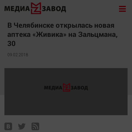
Новости
В Челябинске открылась новая
аптека «Живика» на Зальцмана,
Экономика
30
Происшествия
Общество
09.02.2018
Политика
Культура
Здоровье
Спорт
Курилка
Поиск
Архив