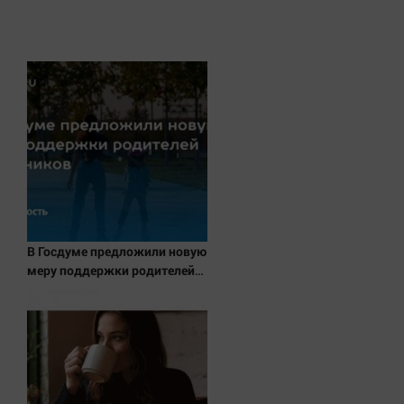
Наука
Обсуждаем
Отдых
Персона
Последняя инстанция
Светская жизнь
Тенденции
Точка на карте
В Госдуме предложили новую
меру поддержки родителей
школьников