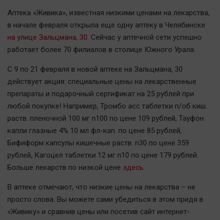
Наша победа
Аптека «Живика», известная низкими ценами на лекарства,
Общество
в начале февраля открыла еще одну аптеку в Челябинске
на улице Зальцмана, 30
. Сейчас у аптечной сети успешно
Политика
работает более 70 филиалов в столице Южного Урала.
Экономика
Происшествия
С 9 по 21 февраля в новой аптеке на Зальцмана, 30
действует акция: специальные цены на лекарственные
Здоровье
препараты и подарочный сертификат на 25 рублей при
Культура
любой покупке! Например, Тромбо асс таблетки п/об киш.
Курилка
раств. пленочной 100 мг n100 по цене 109 рублей, Тауфон
Мнения
капли глазные 4% 10 мл фл-кап. по цене 85 рублей,
Бифиформ капсулы кишечные раств. n30 по цене 359
Спорт
рублей, Кагоцел таблетки 12 мг n10 по цене 179 рублей.
Больше лекарств по низкой цене
здесь
.
Технологии
Отраслевые темы
В аптеке отмечают, что низкие цены на лекарства – не
Hедвижимость
просто слова. Вы можете сами убедиться в этом придя в
«Живику» и сравнив цены или посетив сайт интернет-
Образование