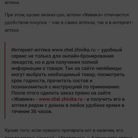
аптеки.
Автомобили
XX век: криминальные уроки
При этом, кроме низких цен, аптеки «Живика» отличаются
удобством покупок – как в самих аптеках, так и в интернет-
Банки
аптеке.
Медиаграмотность
Медицина
Интернет-аптека www.chel.zhivika.ru – удобный
сервис не только для онлайн-бронирования
Новости компаний
лекарств, но и для получения полной
информации о товаре. Так на сайте челябинцы
Прогулки по городу Ч
могут выбрать необходимый товар, посмотреть
Спецпроект
срок годности, прочитать состав и
познакомиться с инструкцией по применению.
Статистика
После этого сделать заказ прямо на сайте
Челябинск космический
«Живики» -
www.chel.zhivika.ru
- и получить его в
аптеке рядом с домом в любое удобное время в
Другие рубрики
течение 36 часов.
Bookworms
English version
Кроме того, если нужного препарата нет в наличии, его
Online-консультация