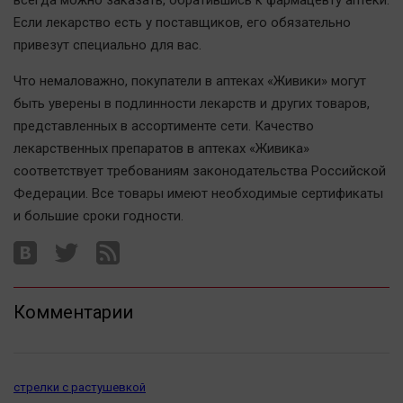
всегда можно заказать, обратившись к фармацевту аптеки.
Актуальная тема
Если лекарство есть у поставщиков, его обязательно
привезут специально для вас.
Афиша
Что немаловажно, покупатели в аптеках «Живики» могут
Блогеркуль
быть уверены в подлинности лекарств и других товаров,
Быстрый медиазавод
представленных в ассортименте сети. Качество
Вирус чтения
лекарственных препаратов в аптеках «Живика»
Вкусное
соответствует требованиям законодательства Российской
Федерации. Все товары имеют необходимые сертификаты
Гороскоп
и большие сроки годности.
Дети
ЖКХ
Интервью
Качество жизни
Комментарии
Конкурс
Народная журналистика
стрелки с растушевкой