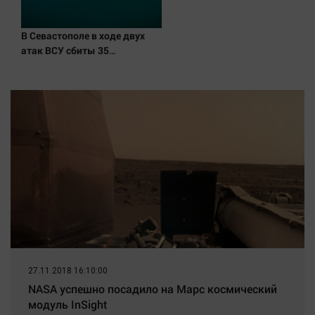
Наука
Обсуждаем
В Севастополе в ходе двух
Отдых
атак ВСУ сбиты 35
беспилотников - Новости на
Персона
Вести.ru
Последняя инстанция
Светская жизнь
Тенденции
Точка на карте
27.11.2018 16:10:00
NASA успешно посадило на Марс космический
модуль InSight