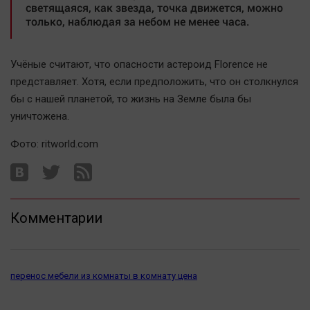
светящаяся, как звезда, точка движется, можно
Автомобили
только, наблюдая за небом не менее часа.
XX век: криминальные уроки
Банки
Учёные считают, что опасности астероид Florence не
Медиаграмотность
представляет. Хотя, если предположить, что он столкнулся
Медицина
бы с нашей планетой, то жизнь на Земле была бы
уничтожена.
Новости компаний
Фото: ritworld.com
Прогулки по городу Ч
Спецпроект
Статистика
Челябинск космический
Комментарии
Другие рубрики
Bookworms
English version
перенос мебели из комнаты в комнату цена
Online-консультация