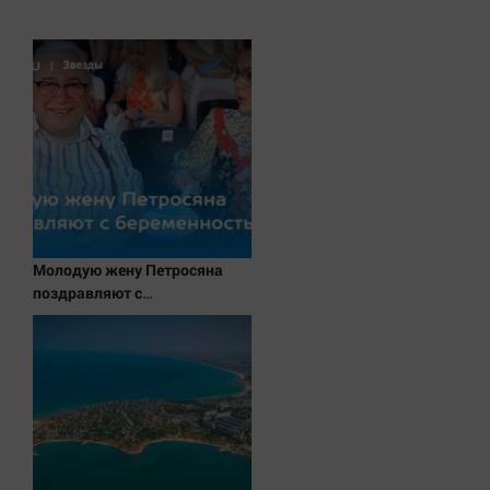
Актуальная тема
Афиша
Блогеркуль
Быстрый медиазавод
Вирус чтения
Вкусное
Гороскоп
Молодую жену Петросяна
Дети
поздравляют с
ЖКХ
беременностью
Интервью
Качество жизни
Конкурс
Народная журналистика