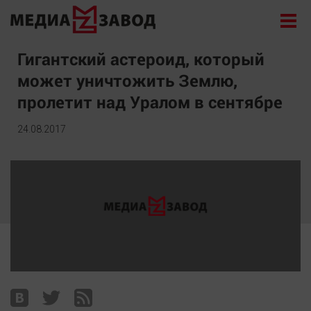
Новости
Гигантский астероид, который
может уничтожить Землю,
Экономика
пролетит над Уралом в сентябре
Происшествия
Общество
24.08.2017
Политика
Культура
Здоровье
Спорт
Курилка
Поиск
Архив