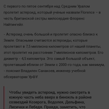
Наша победа
С первого по пятое сентября над Средним Уралом
Общество
пролетит астероид, который учёные назвали Florence – в
честь британской сестры милосердия Флоренс
Политика
Найтингейл.
Экономика
Происшествия
- Астероид очень большой и пролетит опасно близко к
Земле. Опасными считаются астероиды, которые
Здоровье
пролетают в 7,5 миллиона километров от нашей планеты,
Культура
этот пролетит на расстоянии 7 миллионов километров. Его
Курилка
диаметр - 4,5 километра. Это самый большой объект,
Мнения
пролетавший вблизи от Земли с 2000-го года, как минимум,
- пояснил Владилен Санакоев, инженер учебной
Спорт
обсерватории УрФУ.
Технологии
Отраслевые темы
Чтобы увидеть астероид, нужно смотреть в
южную часть неба вверх в бинокль в районе
Hедвижимость
созвездий Козерога, Водолея, Дельфина,
Образование
Лисички и Лебедя. Правда, заметить, что