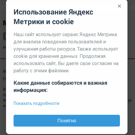
×
Использование Яндекс
Метрики и cookie
Наш сайт использует сервис Яндекс Метрика
для анализа поведения пользователей и
Наш партнер
kurorty-sochi.ru
улучшения работы ресурса. Также использует
cookie для хранения данных. Продолжая
использовать сайт, Вы даете свое согласие на
работу с этими файлами.
Выходные данные СМИ
Реклама
Вакансии
Пользовательское соглашение
Какие данные собираются и важная
информация:
© 2026 МЕДИАЗАВОД — Сайт может содержать контент,
предназначенный для лиц 18+
Мнение редакции может не совпадать с мнением отдельных авторов.При
Показать подробности
использовании материалов сайта ссылка обязательна.
Понятно