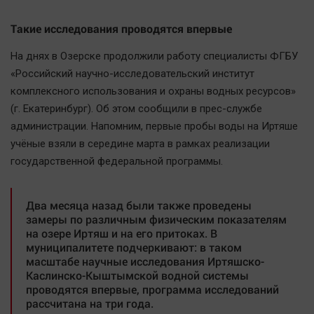
Наша победа
Такие исследования проводятся впервые
Общество
Политика
На днях в Озерске продолжили работу специалисты ФГБУ
«Российский научно-исследовательский институт
Экономика
комплексного использования и охраны водных ресурсов»
Происшествия
(г. Екатеринбург). Об этом сообщили в прес-службе
Здоровье
администрации. Напомним, первые пробы воды на Иртяше
Культура
учёные взяли в середине марта в рамках реализации
Курилка
государственной федеральной программы.
Мнения
Два месяца назад были также проведены
замеры по различным физическим показателям
Спорт
на озере Иртяш и на его притоках. В
Технологии
муниципалитете подчеркивают: в таком
масштабе научные исследования Иртяшско-
Отраслевые темы
Каслинско-Кыштымской водной системы
Hедвижимость
проводятся впервые, программа исследований
рассчитана на три года.
Образование