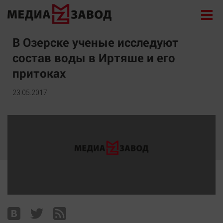
Новости
В Озерске ученые исследуют
состав воды в Иртяше и его
Экономика
притоках
Происшествия
Общество
23.05.2017
Политика
Культура
Здоровье
Спорт
Курилка
Поиск
Архив