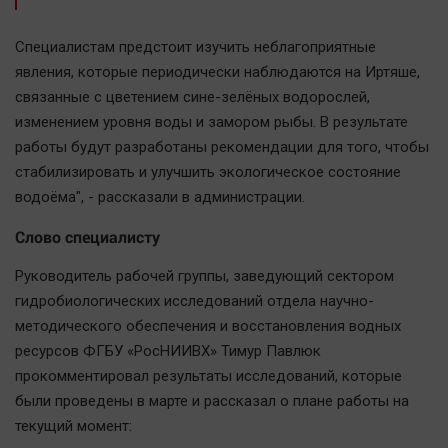
Автомобили
XX век: криминальные уроки
Специалистам предстоит изучить неблагоприятные
явления, которые периодически наблюдаются на Иртяше,
Банки
связанные с цветением сине-зелёных водорослей,
Медиаграмотность
изменением уровня воды и замором рыбы. В результате
Медицина
работы будут разработаны рекомендации для того, чтобы
стабилизировать и улучшить экологическое состояние
Новости компаний
водоёма", - рассказали в администрации.
Прогулки по городу Ч
Слово специалисту
Спецпроект
Руководитель рабочей группы, заведующий сектором
Статистика
гидробиологических исследований отдела научно-
Челябинск космический
методического обеспечения и восстановления водных
Другие рубрики
ресурсов ФГБУ «РосНИИВХ» Тимур Павлюк
Bookworms
прокомментировал результаты исследований, которые
English version
были проведены в марте и рассказал о плане работы на
текущий момент:
Online-консультация