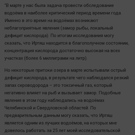
Актуальная тема
"В марте у нас была задача провести обследование
водоёма в наиболее критический период времени года.
Афиша
Именно в это время на водоёмах возникают
неблагоприятные явления (замор рыбы, локальный
Блогеркуль
дефицит кислорода). По итогам исследования могу
Быстрый медиазавод
сказать, что Иртяш находится в благополучном состоянии,
Вирус чтения
концентрация кислорода достаточно высокая на всех
Вкусное
участках (более 6 миллиграмм на литр).
Гороскоп
Но некоторые притоки озера в марте испытывали острый
Дети
дефицит кислорода, в результате чего наблюдался резкий
ЖКХ
запах сероводорода – это токсичный газ, который
Интервью
негативно влияет на рыб и вызывает замор. Подобные
явления в этом году наблюдались на водоёмах
Качество жизни
Челябинской и Свердловской областей. По
предварительным данным могу сказать, что Иртяш
Конкурс
является одним из лучших водоёмов, на которых мне
Народная журналистика
довелось работать за 25 лет моей исследовательской