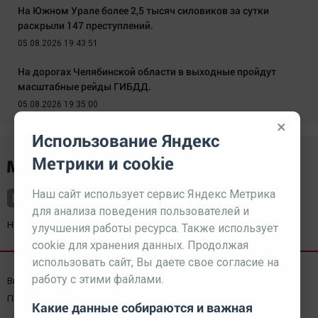
На Южном Урале более 2,5 тысяч силовиков за сутки
раскрыли 147 преступлений.
05.08.2026 19:43:51
На дорогах Челябинской области в выходные пройдут
масштабные рейды ГИБДД.
05.08.2026 19:35:00
×
Использование Яндекс
Метрики и cookie
Наш сайт использует сервис Яндекс Метрика
для анализа поведения пользователей и
Наш партнер
kurorty-sochi.ru
улучшения работы ресурса. Также использует
cookie для хранения данных. Продолжая
использовать сайт, Вы даете свое согласие на
работу с этими файлами.
Выходные данные СМИ
Реклама
Вакансии
Пользовательское соглашение
Какие данные собираются и важная