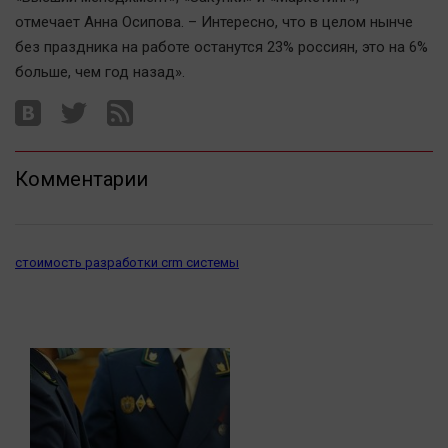
Наука
отмечает Анна Осипова. – Интересно, что в целом нынче
Обсуждаем
без праздника на работе останутся 23% россиян, это на 6%
Отдых
больше, чем год назад».
Персона
Последняя инстанция
Светская жизнь
Комментарии
Тенденции
Точка на карте
стоимость разработки crm системы