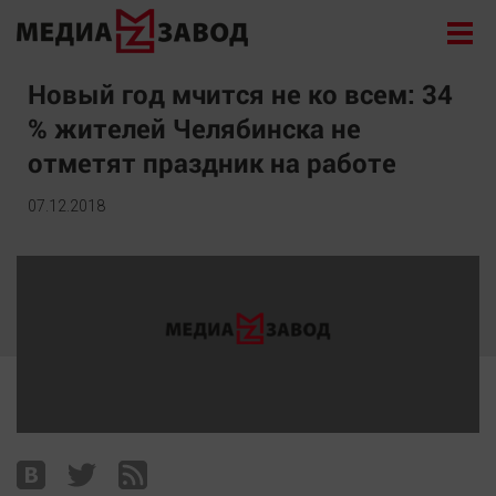
Новости
Новый год мчится не ко всем: 34
% жителей Челябинска не
Экономика
отметят праздник на работе
Происшествия
Общество
07.12.2018
Политика
Культура
Здоровье
Спорт
Курилка
Поиск
Архив