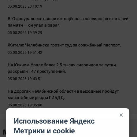
05.08.2026 20:10:19
В Южноуральске нашли истощённого пенсионера с потерей
памяти — он упал в овраг.
05.08.2026 19:59:29
Жителю Челябинска грозит суд за сожжённый паспорт.
05.08.2026 19:51:42
На Южном Урале более 2,5 тысяч силовиков за сутки
раскрыли 147 преступлений.
05.08.2026 19:43:51
На дорогах Челябинской области в выходные пройдут
масштабные рейды ГИБДД.
05.08.2026 19:35:00
×
Использование Яндекс
Метрики и cookie