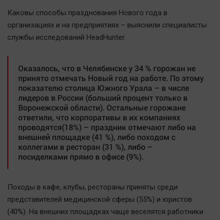
Наша победа
Каковы способы празднования Нового года в
Общество
организациях и на предприятиях – выяснили специалисты
службы исследований HeadHunter.
Политика
Экономика
Оказалось, что в Челябинске у 34 % горожан не
Происшествия
принято отмечать Новый год на работе. По этому
Здоровье
показателю столица Южного Урала – в числе
лидеров в России (больший процент только в
Культура
Воронежской области). Остальные горожане
Курилка
ответили, что корпоративы в их компаниях
проводятся(18%) – праздник отмечают либо на
Мнения
внешней площадке (41 %), либо походом с
коллегами в ресторан (31 %), либо –
Спорт
посиделками прямо в офисе (9%).
Технологии
Отраслевые темы
Походы в кафе, клубы, рестораны приняты среди
Hедвижимость
представителей медицинской сферы (55%) и юристов
(40%). На внешних площадках чаще веселятся работники
Образование