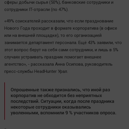
сферы добычи сырья (50%), банковские сотрудники и
Автомобили
сотрудники IT-отрасли (по 47%).
XX век: криминальные уроки
«49% соискателей рассказали, что если празднование
Банки
Нового Года проходит в формате корпоратива (в офисе
Медиаграмотность
или на внешней площадке), то его организацией
Медицина
занимается департамент персонала. Ещё 43% заявили, что
этот вопрос берут на себя сами сотрудники, и лишь в 5%
Новости компаний
случаях устраивать праздник помогает внешнее
Прогулки по городу Ч
агентство», - рассказала Анна Осипова, руководитель
пресс-службы HeadHunter Урал.
Спецпроект
Статистика
Опрошенные также признались, что иной раз
Челябинск космический
корпоратив не обходится без неприятных
Другие рубрики
последствий. Ситуации, когда после праздника
некоторые сотрудники оказывались
Bookworms
уволенными, вспомнили 9 % участников опроса.
English version
Online-консультация