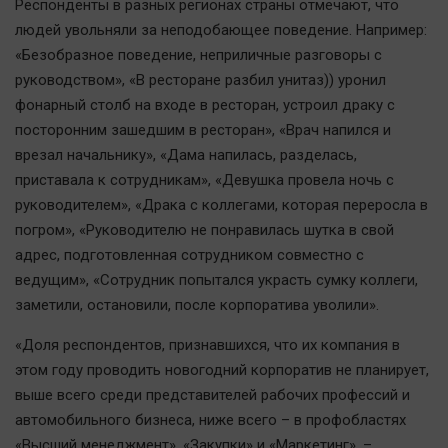
Респонденты в разных регионах страны отмечают, что
Актуальная тема
людей увольняли за неподобающее поведение. Например:
«Безобразное поведение, неприличные разговоры с
Афиша
руководством», «В ресторане разбил унитаз)) уронил
Блогеркуль
фонарный столб на входе в ресторан, устроил драку с
Быстрый медиазавод
посторонним зашедшим в ресторан», «Врач напился и
врезал начальнику», «Дама напилась, разделась,
Вирус чтения
приставала к сотрудникам», «Девушка провела ночь с
Вкусное
руководителем», «Драка с коллегами, которая переросла в
Гороскоп
погром», «Руководителю не понравилась шутка в свой
Дети
адрес, подготовленная сотрудником совместно с
ЖКХ
ведущим», «Сотрудник попытался украсть сумку коллеги,
заметили, остановили, после корпоратива уволили».
Интервью
Качество жизни
«Доля респондентов, признавшихся, что их компания в
этом году проводить новогодний корпоратив не планирует,
Конкурс
выше всего среди представителей рабочих профессий и
автомобильного бизнеса, ниже всего – в профобластях
Народная журналистика
«Высший менеджмент», «Закупки» и «Маркетинг», –