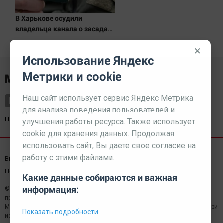
В Харькове осудили
владельца канала о засадах
ТЦК
×
Использование Яндекс
Метрики и cookie
Наш сайт использует сервис Яндекс Метрика
для анализа поведения пользователей и
Наш партнер
kurorty-sochi.ru
улучшения работы ресурса. Также использует
cookie для хранения данных. Продолжая
использовать сайт, Вы даете свое согласие на
работу с этими файлами.
Выходные данные СМИ
Реклама
Вакансии
Пользовательское соглашение
Какие данные собираются и важная
информация:
© 2026 МЕДИАЗАВОД — Сайт может содержать контент,
предназначенный для лиц 18+
Мнение редакции может не совпадать с мнением отдельных авторов.При
Показать подробности
использовании материалов сайта ссылка обязательна.