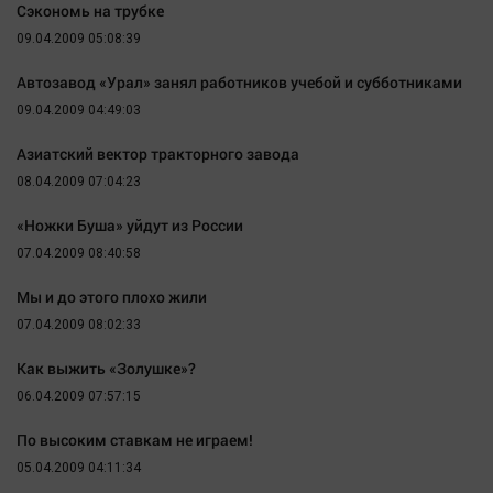
Сэкономь на трубке
Наша победа
09.04.2009 05:08:39
Общество
Автозавод «Урал» занял работников учебой и субботниками
Политика
09.04.2009 04:49:03
Экономика
Происшествия
Азиатский вектор тракторного завода
08.04.2009 07:04:23
Здоровье
Культура
«Ножки Буша» уйдут из России
Курилка
07.04.2009 08:40:58
Мнения
Мы и до этого плохо жили
07.04.2009 08:02:33
Спорт
Как выжить «Золушке»?
Технологии
06.04.2009 07:57:15
Отраслевые темы
По высоким ставкам не играем!
Hедвижимость
05.04.2009 04:11:34
Образование