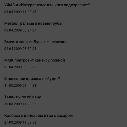
Автомобили
УФАС и «Интерсвязь»: кто кого подозревает?
03.04.2009 11:28:45
XX век: криминальные уроки
Банки
Металл, рельсы и новые трубы
Медиаграмотность
03.04.2009 08:24:27
Медицина
Вместо «ножек Буша» — вешенки
02.04.2009 08:30:03
Новости компаний
ММК пригрозит кризису ложкой
Прогулки по городу Ч
01.04.2009 06:09:32
Спецпроект
В посевной кризиса не будет?
Статистика
31.03.2009 01:44:53
Челябинск космический
Другие рубрики
Таланты по обмену
30.03.2009 11:20:23
Bookworms
English version
Колбаса с долларом и газ с сахаром
Online-консультация
27.03.2009 11:59:58