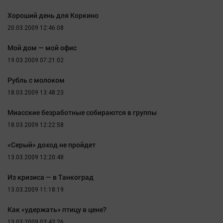
Наука
Хороший день для Коркино
Обсуждаем
20.03.2009 12:46:08
Отдых
Персона
Мой дом — мой офис
19.03.2009 07:21:02
Последняя инстанция
Светская жизнь
Рубль с молоком
Тенденции
18.03.2009 13:48:23
Точка на карте
Миасские безработные собираются в группы
18.03.2009 12:22:58
«Серый» доход не пройдет
13.03.2009 12:20:48
Из кризиса — в Танкоград
13.03.2009 11:18:19
Как «удержать» птицу в цене?
13.03.2009 03:43:26