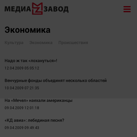
Новости
Экономика
Экономика
Культура
Экономика
Происшествия
Происшествия
Общество
Надо ж так «лохануться»!
Политика
12.04.2009 05:05:12
Культура
Венчурные фонды объединят несколько областей
Здоровье
10.04.2009 07:21:35
Спорт
На «Мечел» наехали американцы
Курилка
09.04.2009 12:01:18
Поиск
«КД авиа»: лебединая песня?
Архив
09.04.2009 09:49:43