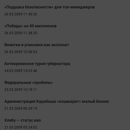
Актуальная тема
«Подушка безопасности» для топ-менеджеров
26.03.2009 11:43:26
Афиша
«Победа» на 40 миллионов
Блогеркуль
26.03.2009 11:38:25
Быстрый медиазавод
Визитки и упаковки как экспонат
Вирус чтения
26.03.2009 10:08:53
Вкусное
Гороскоп
Антикризисное турне губернатора
24.03.2009 14:23:46
Дети
ЖКХ
Федеральные «пробелы»
Интервью
23.03.2009 10:18:11
Качество жизни
Администрация Карабаша «кошмарит» малый бизнес
21.03.2009 06:29:19
Конкурс
Хлебу — статус кво
Народная журналистика
21.03.2009 05:24:02