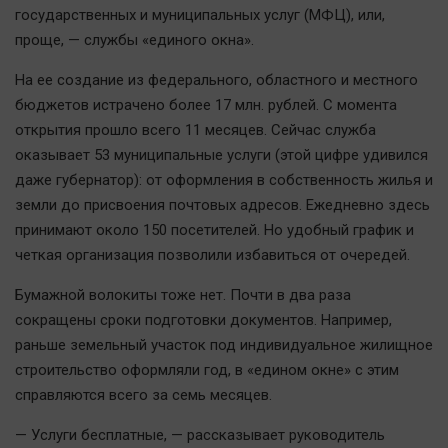
Автомобили
государственных и муниципальных услуг (МФЦ), или,
проще, — службы «единого окна».
XX век: криминальные уроки
Банки
На ее создание из федерального, областного и местного
Медиаграмотность
бюджетов истрачено более 17 млн. рублей. С момента
открытия прошло всего 11 месяцев. Сейчас служба
Медицина
оказывает 53 муниципальные услуги (этой цифре удивился
даже губернатор): от оформления в собственность жилья и
Новости компаний
земли до присвоения почтовых адресов. Ежедневно здесь
Прогулки по городу Ч
принимают около 150 посетителей. Но удобный график и
Спецпроект
четкая организация позволили избавиться от очередей.
Статистика
Бумажной волокиты тоже нет. Почти в два раза
Челябинск космический
сокращены сроки подготовки документов. Например,
Другие рубрики
раньше земельный участок под индивидуальное жилищное
Bookworms
строительство оформляли год, в «едином окне» с этим
справляются всего за семь месяцев.
English version
Online-консультация
— Услуги бесплатные, — рассказывает руководитель