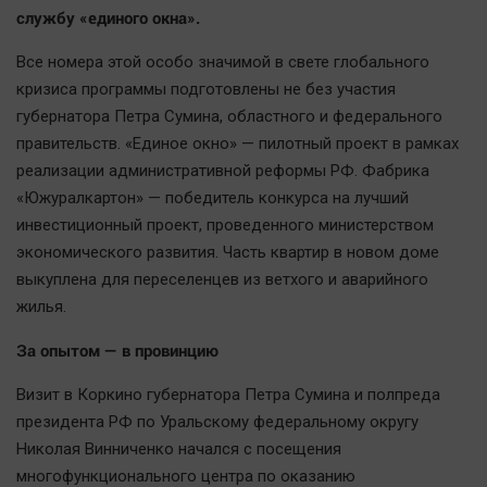
службу «единого окна».
Наша победа
Общество
Все номера этой особо значимой в свете глобального
Политика
кризиса программы подготовлены не без участия
губернатора Петра Сумина, областного и федерального
Экономика
правительств. «Единое окно» — пилотный проект в рамках
Происшествия
реализации административной реформы РФ. Фабрика
Здоровье
«Южуралкартон» — победитель конкурса на лучший
Культура
инвестиционный проект, проведенного министерством
Курилка
экономического развития. Часть квартир в новом доме
выкуплена для переселенцев из ветхого и аварийного
Мнения
жилья.
Спорт
За опытом — в провинцию
Технологии
Визит в Коркино губернатора Петра Сумина и полпреда
Отраслевые темы
президента РФ по Уральскому федеральному округу
Hедвижимость
Николая Винниченко начался с посещения
Образование
многофункционального центра по оказанию