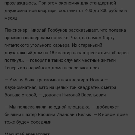
Наука
прохлаждаюсь. При этом экономия для стандартной
Обсуждаем
двухкомнатной квартиры составит от 400 до 800 рублей в
месяц.
Отдых
Персона
Пенсионер Николай Горбунов рассказывает, что полвека
Последняя инстанция
прожил в шахтерском поселке Роза, на самом борту
гигантского угольного карьера. Их старенький
Светская жизнь
двухэтажный дом на 18 квартир начал трескаться. «Разрез
Тенденции
потянул», — говорят в таких случаях местные жители.
Точка на карте
Теперь из аварийного дома переселяют всех.
— У меня была трехкомнатная квартира. Новая —
двухкомнатная, зато на целых три квадратных метра
больше старой, — доволен Николай Васильевич.
— Мы полвека жили на одной площадке, — добавляет
бывший шахтер Василий Иванович Белык. — В новом доме
тоже будем соседями.
Масштаб впечатляет