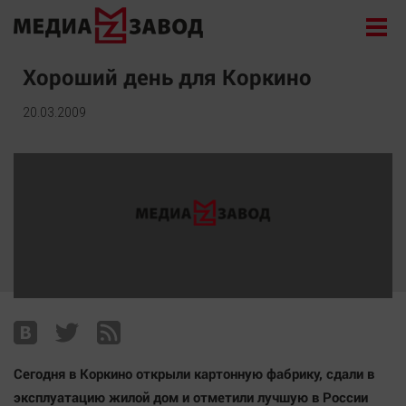
Новости
Хороший день для Коркино
Экономика
20.03.2009
Происшествия
Общество
Политика
Культура
Здоровье
Спорт
Курилка
Поиск
Сегодня в Коркино открыли картонную фабрику, сдали в
Архив
эксплуатацию жилой дом и отметили лучшую в России