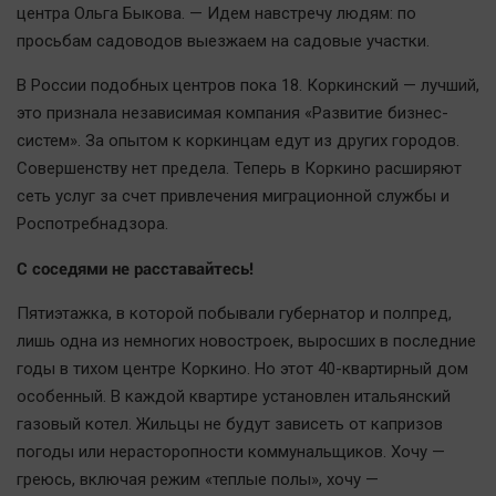
Актуальная тема
центра Ольга Быкова. — Идем навстречу людям: по
просьбам садоводов выезжаем на садовые участки.
Афиша
В России подобных центров пока 18. Коркинский — лучший,
Блогеркуль
это признала независимая компания «Развитие бизнес-
Быстрый медиазавод
систем». За опытом к коркинцам едут из других городов.
Совершенству нет предела. Теперь в Коркино расширяют
Вирус чтения
сеть услуг за счет привлечения миграционной службы и
Вкусное
Роспотребнадзора.
Гороскоп
С соседями не расставайтесь!
Дети
ЖКХ
Пятиэтажка, в которой побывали губернатор и полпред,
Интервью
лишь одна из немногих новостроек, выросших в последние
годы в тихом центре Коркино. Но этот 40-квартирный дом
Качество жизни
особенный. В каждой квартире установлен итальянский
газовый котел. Жильцы не будут зависеть от капризов
Конкурс
погоды или нерасторопности коммунальщиков. Хочу —
Народная журналистика
греюсь, включая режим «теплые полы», хочу —