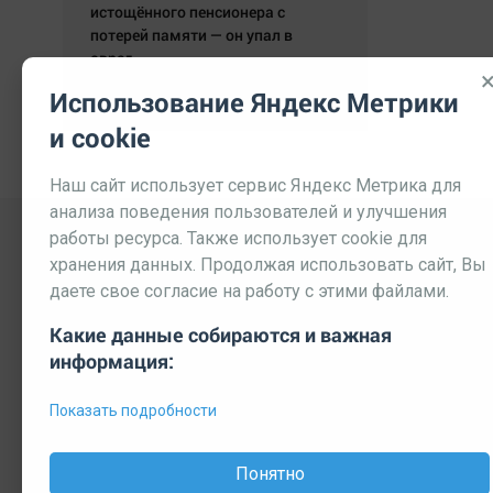
истощённого пенсионера с
потерей памяти — он упал в
овраг.
05.08.2026 19:59:29
Использование Яндекс Метрики
и cookie
Наш сайт использует сервис Яндекс Метрика для
анализа поведения пользователей и улучшения
работы ресурса. Также использует cookie для
хранения данных. Продолжая использовать сайт, Вы
даете свое согласие на работу с этими файлами.
Какие данные собираются и важная
информация:
Выходные данные СМИ
Реклама
Вакансии
П
Показать подробности
© 2026 МЕДИАЗАВОД — Сайт может содержать контент, пре
Мнение редакции может не совпадать с мнением отдельных 
Понятно