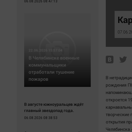
06.08.2026 08:47:13
Экономика
Hедвижимость
Происшествия
Образование
Ка
Здоровье
Автомобили
Культура
XX век: криминальные уроки
07.06.2
Курилка
Банки
Мнения
Медиаграмотность
22.06.2026 15:57:04
Медицина
В Челябинске военные
коммунальщики
отработали тушение
В нетрадици
пожаров
рождения ПО
напоминающи
откроется 1
В августе южноуральцев ждёт
карнавальны
главный звездопад года.
творческие 
06.08.2026 08:38:53
открытия пр
Челябинска 