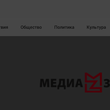
твия
Общество
Политика
Культура
Происшествия
Общество
Пол
илка
Новости компаний
Афиша
Прогулки по городу Ч
Блогеркуль
Спецпроект
Быстрый медиазавод