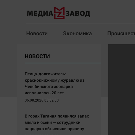
Новости
Экономика
Происшес
Новости
Экономика
НОВОСТИ
Здоровье
Спорт
Кур
Птица-долгожитель:
краснокнижному журавлю из
Челябинского зоопарка
исполнилось 20 лет
Архив
06.08.2026 08:52:30
Наша победа
Спорт
В горах Таганая появился запах
Общество
Технологии
мыла и осени — сотрудники
нацпарка объяснили причину
Политика
Отраслевые темы