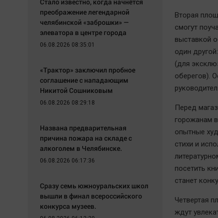
Стало известно, когда начнётся
преображение легендарной
Вторая площ
челябинской «заброшки» —
смогут поуч
элеватора в центре города
выставкой о
06.08.2026 08:35:01
один другой
(для эксклю
«Трактор» заключил пробное
оберегов). 
соглашение с нападающим
руководител
Никитой Сошниковым
06.08.2026 08:29:18
Перед магаз
горожанам в
Названа предварительная
опытные худ
причина пожара на складе с
стихи и исп
алкоголем в Челябинске.
литературно
06.08.2026 06:17:36
посетить кн
станет конку
Сразу семь южноуральских школ
вышли в финал всероссийского
Четвертая п
конкурса музеев.
ждут увлека