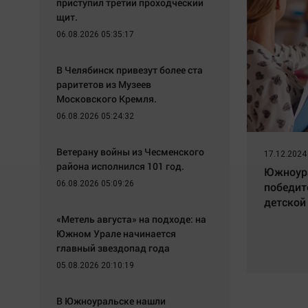
приступил третий проходческий
щит.
06.08.2026 05:35:17
В Челябинск привезут более ста
раритетов из Музеев
Московского Кремля.
06.08.2026 05:24:32
Ветерану войны из Чесменского
17.12.2024
района исполнился 101 год.
Южноура
06.08.2026 05:09:26
победит
детской
«Метель августа» на подходе: на
Южном Урале начинается
главный звездопад года
05.08.2026 20:10:19
В Южноуральске нашли