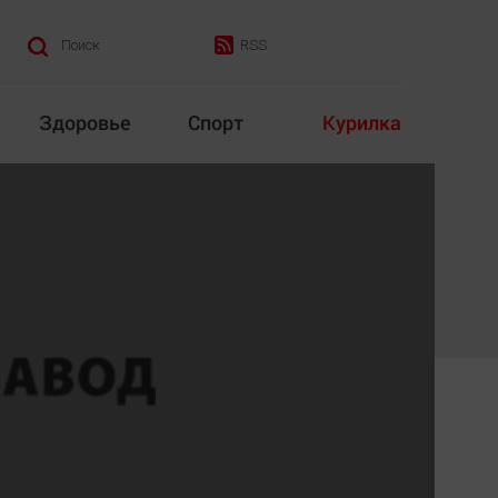
RSS
Поиск
Здоровье
Спорт
Курилка
итика
Культура
Конкурс
Народная журналистика
Наука