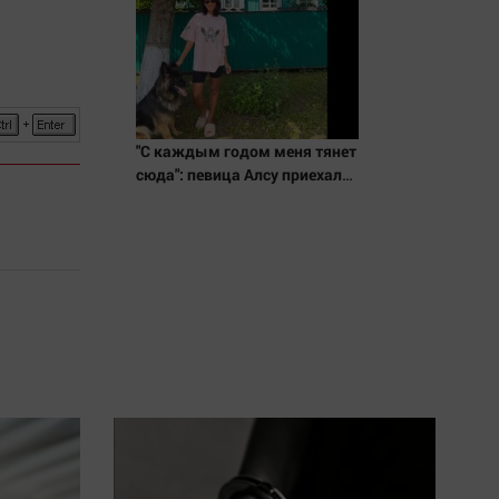
"С каждым годом меня тянет
сюда": певица Алсу приехала
в татарскую деревню, где
прошло ее детство
07/08/2026 – Новости