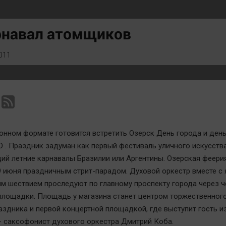
Статистика
Вирус чтения
Челябинск космический
Вкусное
рнавал атомщиков
Другие рубрики
Гороскоп
Bookworms
Дети
011
English version
ЖКХ
Online-консультация
Интервью
Актуальная тема
Качество жизни
онном формате готовится встретить Озерск День города и ден
 . Праздник задуман как первый фестиваль уличного искусства
й летние карнавалы Бразилии или Аргентины. Озерская феери
9 июня праздничным стрит-парадом. Духовой оркестр вместе с
м шествием проследуют по главному проспекту города через 
площадки. Площадь у магазина станет центром торжественног
аздника и первой концертной площадкой, где выступит гость и
- саксофонист духового оркестра Дмитрий Коба.