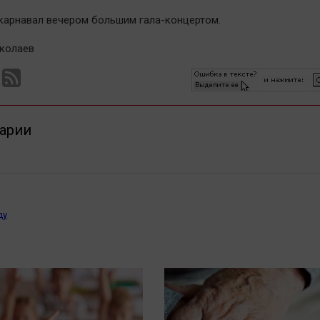
карнавал вечером большим гала-концертом.
колаев
арии
ду