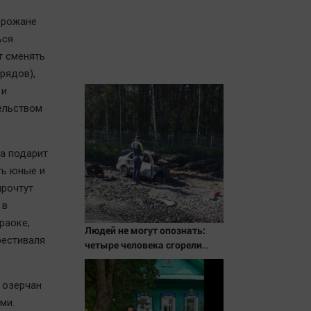
орожане
ься
т сменять
рядов),
 и
ельством
а подарит
ть юные и
прочтут
 в
раоке,
Людей не могут опознать:
фестиваля
четыре человека сгорели
заживо в страшном ДТП на
трассе 07/08/2026 – Новости
 озерчан
ми.