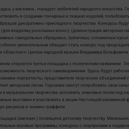
адка, у магазина , порадует любителей народного искусства. Г
аствовать в создании гончарных и ткацких изделий, полюбоват
бразцов декоративно-прикладного творчества. Конкурсы буду
: (для владелиц роскошных волос), (демонстрация авторских на
зивных самодельных обрядовых, тряпичных, соломенных кукол
Особенно увлекательным обещает стать конкурс под председат
я областного Центра народной музыки Владимира Вольфовича.
ином откроется третья площадка с поэтическим названием . Он
озможность творческого самовыражения. Здесь будут работа
ожники-портретисты, представители творческих объединений 
олнят авторские песни. Горожане смогут попробовать свои силы
м и музыкальном творчестве, исполнить знакомые песни под ка
ижные выставки и участвовать в акции Настоящей изюминкой 
рс рисунков в технике граффити.
лощадка (магазин ) посвящена детскому творчеству. Маленьких
тельные игровые программы, конкурсы с сюрпризами и подарка