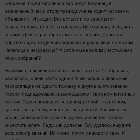
собрание. Люди заполнили зал, ждут. Наконец, в
Автомобили
назначенный час к столу президиума выходит человек и
XX век: криминальные уроки
объявляет: . И уходит. Все встают и со своих мест
Банки
начинают кому-то что-то говорить. Все говорят, а слушать
Медиаграмотность
некому. Да и не разобрать, кто что говорит. Долго ли,
Медицина
коротко ли, но люди выговорились и разошлись по домам.
Нелепица и несуразица? А себя мы не видим участниками
таких собраний?
Новости компаний
Прогулки по городу Ч
Например, телевизионные ток-шоу - это что? Собрались,
Спецпроект
расселись , очень часто одни и те же, хорошо знакомые,
переходящие из одного ток-шоу в другое и, откровенно
Статистика
говоря, поднадоевшие, и выкладывают свои компетентные
Челябинск космический
мнения. Один настаивает на одном, второй - на втором,
Другие рубрики
третий - на третьем, десятый - на десятом. Вспыхивают
Bookworms
споры, разгораются страсти, ругань, эксперты готовы
English version
скрестить шпаги. Ведущий доволен. Ему удалось выудить
весь спектр мнений. Их много, почти у каждого свое. И
Online-консультация