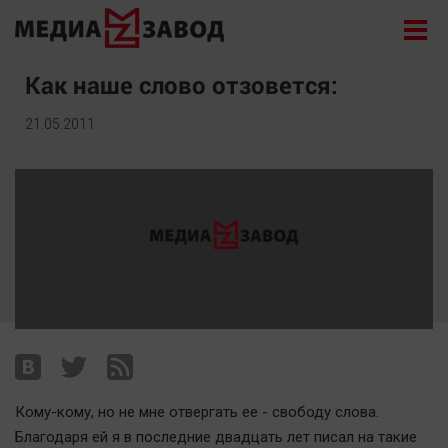
Новости
Как наше слово отзовется:
Экономика
21.05.2011
Происшествия
Общество
Политика
Культура
Здоровье
Спорт
Курилка
Поиск
Кому-кому, но не мне отвергать ее - свободу слова.
Архив
Благодаря ей я в последние двадцать лет писал на такие