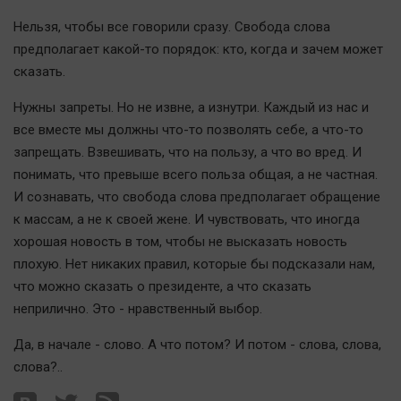
Наука
Нельзя, чтобы все говорили сразу. Свобода слова
Обсуждаем
предполагает какой-то порядок: кто, когда и зачем может
Отдых
сказать.
Персона
Нужны запреты. Но не извне, а изнутри. Каждый из нас и
Последняя инстанция
все вместе мы должны что-то позволять себе, а что-то
Светская жизнь
запрещать. Взвешивать, что на пользу, а что во вред. И
Тенденции
понимать, что превыше всего польза общая, а не частная.
Точка на карте
И сознавать, что свобода слова предполагает обращение
к массам, а не к своей жене. И чувствовать, что иногда
хорошая новость в том, чтобы не высказать новость
плохую. Нет никаких правил, которые бы подсказали нам,
что можно сказать о президенте, а что сказать
неприлично. Это - нравственный выбор.
Да, в начале - слово. А что потом? И потом - слова, слова,
слова?..