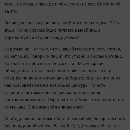
темы, о которых прежде и помыслить не мог. Спасибо ей
Наша победа
за это.
Общество
Политика
Значит, мне как журналисту свобода слова по душе? По
душе. Но не совсем. Одна половина моей души
Экономика
торжествует, а вторая - недоумевает.
Происшествия
Здоровье
Недоумение - от того, что у нашей гласности есть глотка,
но нет ушей. Говори (и пиши) что угодно и сколько угодно,
Культура
но знай, что тебя никто не услышит. Мы не сразу
Курилка
обнаружили, что наша гласность лишена слуха, а еще
Мнения
позднее поняли, что полная свобода слова - не что иное,
как красивая изнанка всеобщей цензуры. То есть
Спорт
гласность автоматически превращается в свою
Технологии
противоположность. Парадокс: чем больше гласности, тем
ее меньше. Она сама себя опровергает.
Отраслевые темы
Hедвижимость
Свобода слова не может быть бескрайней, беспредельной,
Образование
беспорядочной и бесшабашной. Представим себе некое