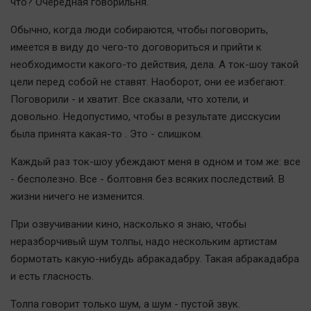
что? Очередная говорильня.
Актуальная тема
Обычно, когда люди собираются, чтобы поговорить,
Афиша
имеется в виду до чего-то договориться и прийти к
необходимости какого-то действия, дела. А ток-шоу такой
Блогеркуль
цели перед собой не ставят. Наоборот, они ее избегают.
Быстрый медиазавод
Поговорили - и хватит. Все сказали, что хотели, и
Вирус чтения
довольно. Недопустимо, чтобы в результате дисскусии
Вкусное
была принята какая-то . Это - слишком.
Гороскоп
Каждый раз ток-шоу убеждают меня в одном и том же: все
Дети
- бесполезно. Все - болтовня без всяких последствий. В
ЖКХ
жизни ничего не изменится.
Интервью
При озвучивании кино, насколько я знаю, чтобы
Качество жизни
неразборчивый шум толпы, надо нескольким артистам
бормотать какую-нибудь абракадабру. Такая абракадабра
Конкурс
и есть гласность.
Народная журналистика
Толпа говорит только шум, а шум - пустой звук.