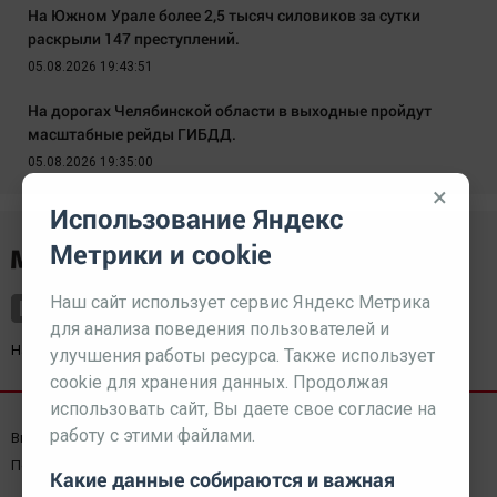
На Южном Урале более 2,5 тысяч силовиков за сутки
раскрыли 147 преступлений.
05.08.2026 19:43:51
На дорогах Челябинской области в выходные пройдут
масштабные рейды ГИБДД.
05.08.2026 19:35:00
×
Использование Яндекс
Метрики и cookie
Наш сайт использует сервис Яндекс Метрика
для анализа поведения пользователей и
Наш партнер
kurorty-sochi.ru
улучшения работы ресурса. Также использует
cookie для хранения данных. Продолжая
использовать сайт, Вы даете свое согласие на
работу с этими файлами.
Выходные данные СМИ
Реклама
Вакансии
Пользовательское соглашение
Какие данные собираются и важная