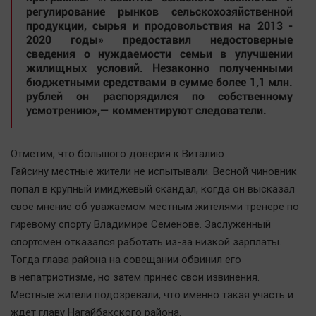
регулирование рынков сельскохозяйственной
Автомобили
продукции, сырья и продовольствия на 2013 -
XX век: криминальные уроки
2020 годы» предоставил недостоверные
сведения о нуждаемости семьи в улучшении
Банки
жилищных условий. Незаконно полученными
Медиаграмотность
бюджетными средствами в сумме более 1,1 млн.
рублей он распорядился по собственному
Медицина
усмотрению»,— комментируют следователи.
Новости компаний
Отметим, что большого доверия к Виталию
Прогулки по городу Ч
Гайсину местные жители не испытывали. Весной чиновник
Спецпроект
попал в крупный имиджевый скандал, когда он высказал
Статистика
свое мнение об уважаемом местным жителями тренере по
Челябинск космический
гиревому спорту Владимире Семенове. Заслуженный
Другие рубрики
спортсмен отказался работать из-за низкой зарплаты.
Тогда глава района на совещании обвинил его
Bookworms
в непатриотизме, но затем принес свои извинения.
English version
Местные жители подозревали, что именно такая участь и
Online-консультация
ждет главу Нагайбакского района.