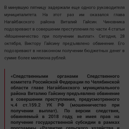
Наша победа
В минувшую пятницу задержали еще одного руководителя
Общество
муниципалитета. На этот раз им оказался глава
Нагайбакского района Виталий Гайсин. Чиновника
Политика
подозревают в совершении преступления по части 4 статьи
Экономика
«Мошенничество при получении выплат». Сегодня, 28
Происшествия
октября, Виктору Гайсину предъявлено обвинение. Его
Здоровье
подозревают в незаконном получении бюджетных денег в
Культура
сумме более миллиона рублей.
Курилка
Мнения
«
Следственными органами Следственного
комитета Российской Федерации по Челябинской
области главе Нагайбакского муниципального
Спорт
района Виталию Гайсину предъявлено обвинение
в совершении преступления, предусмотренного
Технологии
ч.4 ст.159.2 УК РФ (мошенничество при
Отраслевые темы
получении выплат). По версии следствия,
обвиняемый в 2018 году, не имея прав на
Hедвижимость
получение государственной субсидии в рамках
Образование
программы «Развитие сельского хозяйства и