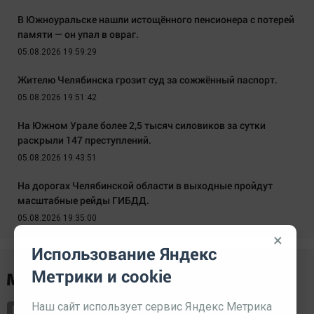
В Южноуральске нашли истощённого пенсионера с потерей
памяти — он упал в овраг.
05.08.2026 19:59:29
Жителю Челябинска грозит суд за сожжённый паспорт.
05.08.2026 19:51:42
На Южном Урале более 2,5 тысяч силовиков за сутки
раскрыли 147 преступлений.
05.08.2026 19:43:51
На дорогах Челябинской области в выходные пройдут
масштабные рейды ГИБДД.
05.08.2026 19:35:00
×
Использование Яндекс
Метрики и cookie
Наш сайт использует сервис Яндекс Метрика