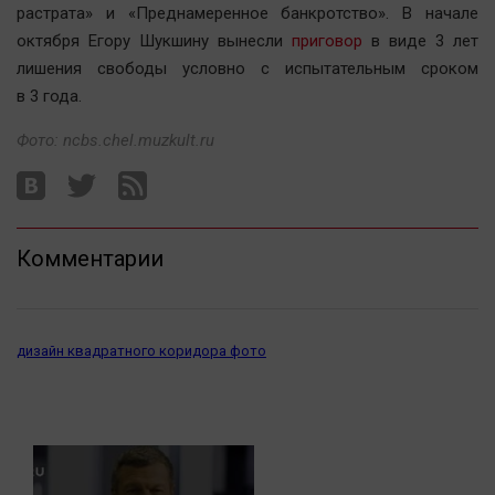
Наука
растрата» и «Преднамеренное банкротство». В начале
Обсуждаем
октября Егору Шукшину вынесли
приговор
в виде 3 лет
лишения свободы условно с испытательным сроком
Отдых
в 3 года.
Персона
Последняя инстанция
Фото: ncbs.chel.muzkult.ru
Светская жизнь
Тенденции
Точка на карте
Комментарии
дизайн квадратного коридора фото