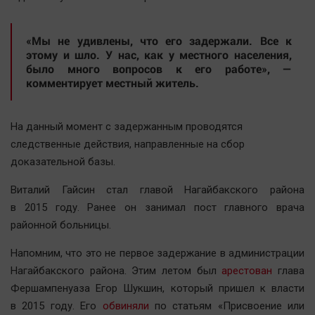
Актуальная тема
«Мы не удивлены, что его задержали. Все к
Афиша
этому и шло. У нас, как у местного населения,
было много вопросов к его работе», —
Блогеркуль
комментирует местный житель.
Быстрый медиазавод
Вирус чтения
На данный момент с задержанным проводятся
Вкусное
следственные действия, направленные на сбор
Гороскоп
доказательной базы.
Дети
Виталий Гайсин стал главой Нагайбакского района
ЖКХ
в 2015 году. Ранее он занимал пост главного врача
Интервью
районной больницы.
Качество жизни
Напомним, что это не первое задержание в администрации
Нагайбакского района. Этим летом был
арестован
глава
Конкурс
Фершампенуаза Егор Шукшин, который пришел к власти
Народная журналистика
в 2015 году. Его
обвиняли
по статьям «Присвоение или