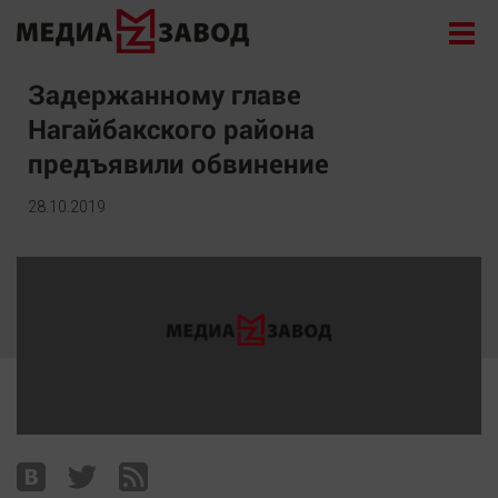
Новости
Задержанному главе
Нагайбакского района
Экономика
предъявили обвинение
Происшествия
Общество
28.10.2019
Политика
Культура
Здоровье
Спорт
Курилка
Поиск
Архив