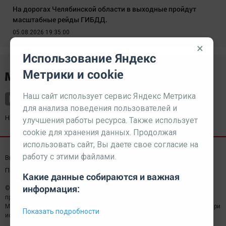
На дорогах Челябинской области в выходные пройдут
масштабные рейды ГИБДД.
05.08.2026 19:35:00
×
Использование Яндекс
Метрики и cookie
Наш сайт использует сервис Яндекс Метрика
для анализа поведения пользователей и
Наш партнер
kurorty-sochi.ru
улучшения работы ресурса. Также использует
cookie для хранения данных. Продолжая
использовать сайт, Вы даете свое согласие на
работу с этими файлами.
Выходные данные СМИ
Реклама
Вакансии
Пользовательское соглашение
Какие данные собираются и важная
информация:
© 2026 МЕДИАЗАВОД — Сайт может содержать контент,
предназначенный для лиц 18+
Мнение редакции может не совпадать с мнением отдельных авторов.При
Показать подробности
использовании материалов сайта ссылка обязательна.