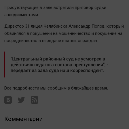
Наша победа
Присутствующие в зале встретили приговор судьи
Общество
аплодисментами.
Политика
Директор 31 лицея Челябинска Александр Попов, который
Экономика
обвинялся в покушении на мошенничество и покушение на
Происшествия
посредничество в передаче взятки, оправдан.
Здоровье
Культура
"Центральный районный суд не усмотрел в
действиях педагога состава преступления", -
Курилка
передает из зала суда наш корреспондент.
Мнения
Все подробности мы сообщим в ближайшее время.
Спорт
Технологии
Отраслевые темы
Hедвижимость
Комментарии
Образование