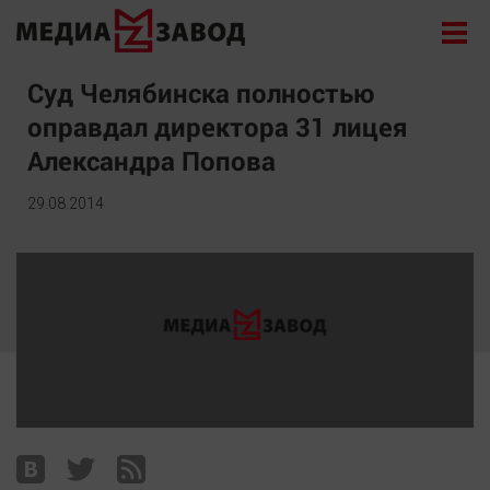
Новости
Суд Челябинска полностью
оправдал директора 31 лицея
Экономика
Александра Попова
Происшествия
Общество
29.08.2014
Политика
Культура
Здоровье
Спорт
Курилка
Поиск
Архив