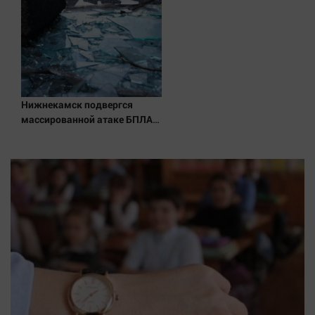
Актуальная тема
Афиша
Блогеркуль
Быстрый медиазавод
Нижнекамск подвергся
Вирус чтения
массированной атаке БПЛА,
Вкусное
есть погибшие
Гороскоп
Дети
ЖКХ
Интервью
Качество жизни
Конкурс
Народная журналистика