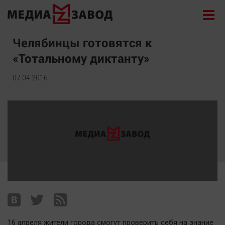
Новости
Челябинцы готовятся к
«Тотальному диктанту»
Экономика
Происшествия
07.04.2016
Общество
Политика
Культура
Здоровье
Спорт
Курилка
Поиск
Архив
16 апреля жители города смогут проверить себя на знание