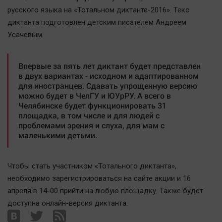
Наша победа
русского языка на «Тотальном диктанте-2016». Текс
диктанта подготовлен детским писателем Андреем
Общество
Усачевым.
Политика
Экономика
Впервые за пять лет диктант будет представлен
Происшествия
в двух вариантах - исходном и адаптированном
Здоровье
для иностранцев. Сдавать упрощенную версию
можно будет в ЧелГУ и ЮУрРУ. А всего в
Культура
Челябинске будет функционировать 31
Курилка
площадка, в том числе и для людей с
проблемами зрения и слуха, для мам с
Мнения
маленькими детьми.
Спорт
Чтобы стать участником «Тотального диктанта»,
Технологии
необходимо зарегистрироваться на сайте акции и 16
Отраслевые темы
апреля в 14-00 прийти на любую площадку. Также будет
Hедвижимость
доступна онлайн-версия диктанта.
Образование