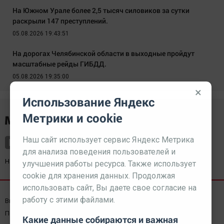
На Южном Урале более 2,5 тысяч силовиков за сутки
раскрыли 147 преступлений.
05.08.2026 19:43:51
На дорогах Челябинской области в выходные пройдут
масштабные рейды ГИБДД.
05.08.2026 19:35:00
×
Использование Яндекс
Метрики и cookie
Наш сайт использует сервис Яндекс Метрика
для анализа поведения пользователей и
Наш партнер
kurorty-sochi.ru
улучшения работы ресурса. Также использует
cookie для хранения данных. Продолжая
использовать сайт, Вы даете свое согласие на
работу с этими файлами.
Выходные данные СМИ
Реклама
Вакансии
Пользовательское соглашение
Какие данные собираются и важная