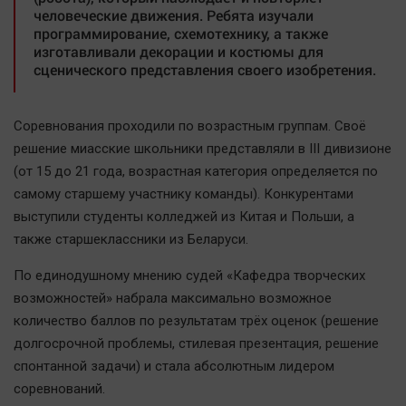
Актуальная тема
человеческие движения. Ребята изучали
программирование, схемотехнику, а также
изготавливали декорации и костюмы для
Афиша
сценического представления своего изобретения.
Блогеркуль
Быстрый медиазавод
Соревнования проходили по возрастным группам. Своё
Вирус чтения
решение миасские школьники представляли в III дивизионе
Вкусное
(от 15 до 21 года, возрастная категория определяется по
самому старшему участнику команды). Конкурентами
Гороскоп
выступили студенты колледжей из Китая и Польши, а
Дети
также старшеклассники из Беларуси.
ЖКХ
По единодушному мнению судей «Кафедра творческих
Интервью
возможностей» набрала максимально возможное
Качество жизни
количество баллов по результатам трёх оценок (решение
долгосрочной проблемы, стилевая презентация, решение
Конкурс
спонтанной задачи) и стала абсолютным лидером
Народная журналистика
соревнований.