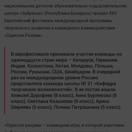
Наша победа
национальном детском образовательно-оздоровительном
центре «Зубрёнок» (Республика Беларусь) прошёл XXV
Общество
Европейский фестиваль международной программы
Политика
творческого развития и командного взаимодействия
Экономика
«Одиссея Разума».
Происшествия
Здоровье
В еврофестивале принимали участие команды из
Культура
одиннадцати стран мира – Беларуси, Германии,
Индии, Казахстана, Китая, Молдовы, Польши,
Курилка
России, Румынии, США, Швейцарии. В очередной
Мнения
раз на международном уровне Россию
представляла команда школы № 21 «Кафедра
творческих возможностей». В ее состав вошли
Спорт
Алексей Дорофеев (8 класс), Анна Бурлякова (8
класс), Светлана Казымова (6 класс), Арина
Технологии
Ширяева (5 класс), Полина Патрашкина (5 класс).
Отраслевые темы
Hедвижимость
«Одиссея разума» – командная игра, в которой участники
Образование