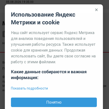
05.08.2026 19:35:00
×
Использование Яндекс
Метрики и cookie
Наш сайт использует сервис Яндекс Метрика
для анализа поведения пользователей и
Наш партнер
kurorty-sochi.ru
улучшения работы ресурса. Также использует
cookie для хранения данных. Продолжая
использовать сайт, Вы даете свое согласие на
работу с этими файлами.
Выходные данные СМИ
Реклама
Вакансии
Пользовательское соглашение
Какие данные собираются и важная
информация:
© 2026 МЕДИАЗАВОД — Сайт может содержать контент,
предназначенный для лиц 18+
Мнение редакции может не совпадать с мнением отдельных авторов.При
Показать подробности
использовании материалов сайта ссылка обязательна.
Понятно