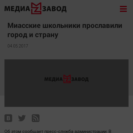
Новости
Миасские школьники прославили
город и страну
Экономика
Происшествия
04.05.2017
Общество
Политика
Культура
Здоровье
Спорт
Курилка
Поиск
Архив
Об этом сообщает пресс-служба администрации. В