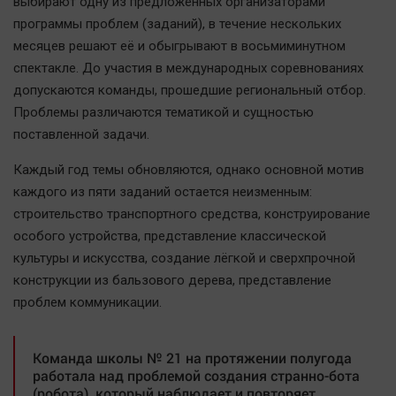
выбирают одну из предложенных организаторами
Автомобили
программы проблем (заданий), в течение нескольких
XX век: криминальные уроки
месяцев решают её и обыгрывают в восьмиминутном
Банки
спектакле. До участия в международных соревнованиях
допускаются команды, прошедшие региональный отбор.
Медиаграмотность
Проблемы различаются тематикой и сущностью
Медицина
поставленной задачи.
Новости компаний
Каждый год темы обновляются, однако основной мотив
каждого из пяти заданий остается неизменным:
Прогулки по городу Ч
строительство транспортного средства, конструирование
Спецпроект
особого устройства, представление классической
Статистика
культуры и искусства, создание лёгкой и сверхпрочной
Челябинск космический
конструкции из бальзового дерева, представление
Другие рубрики
проблем коммуникации.
Bookworms
English version
Команда школы № 21 на протяжении полугода
работала над проблемой создания странно-бота
Online-консультация
(робота), который наблюдает и повторяет