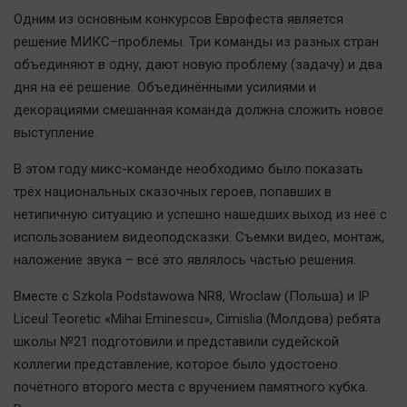
Наука
Одним из основным конкурсов Еврофеста является
Обсуждаем
решение МИКС–проблемы. Три команды из разных стран
Отдых
объединяют в одну, дают новую проблему (задачу) и два
Персона
дня на её решение. Объединёнными усилиями и
декорациями смешанная команда должна сложить новое
Последняя инстанция
выступление.
Светская жизнь
Тенденции
В этом году микс-команде необходимо было показать
трёх национальных сказочных героев, попавших в
Точка на карте
нетипичную ситуацию и успешно нашедших выход из неё с
использованием видеоподсказки. Съемки видео, монтаж,
наложение звука – всё это являлось частью решения.
Вместе с Szkola Podstawowa NR8, Wroclaw (Польша) и IP
Liceul Teoretic «Mihai Eminescu», Cimislia (Молдова) ребята
школы №21 подготовили и представили судейской
коллегии представление, которое было удостоено
почётного второго места с вручением памятного кубка.