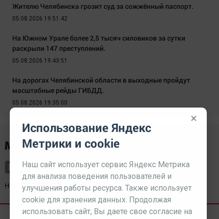
Жителю Челябинска грозит суд за сожжённый паспорт.
05.08.2026 19:51:42
На Южном Урале более 2,5 тысяч силовиков за сутки
раскрыли 147 преступлений.
05.08.2026 19:43:51
На дорогах Челябинской области в выходные пройдут
масштабные рейды ГИБДД.
05.08.2026 19:35:00
×
Использование Яндекс
Метрики и cookie
Наш сайт использует сервис Яндекс Метрика
для анализа поведения пользователей и
Наш партнер
kurorty-sochi.ru
улучшения работы ресурса. Также использует
cookie для хранения данных. Продолжая
использовать сайт, Вы даете свое согласие на