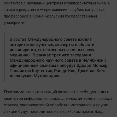
контактов с научными центрами и университетами мира, а
Автомобили
также в рекрутинге — приглашении зарубежных ученых,
XX век: криминальные уроки
профессоров в Южно-Уральский государственный
Банки
университет.
Медиаграмотность
Медицина
В состав Международного совета входят
авторитетные ученые, эксперты в области
инжиниринга, естественных и точных наук,
Новости компаний
медицины. В рамках третьего заседания
Прогулки по городу Ч
Международного научного совета в Челябинск с
официальным визитом прибудут Эдвард Монсер,
Спецпроект
Панайотис Коутентис, Рон де Кло, Джейван Ким,
Статистика
Ашоккумар Мутапандиан.
Челябинск космический
Другие рубрики
Программа открытых лекций включает в себя доклады о
Bookworms
квантовой информации, промышленном интернете, природе
English version
стресса, ультразвуковой обработке материалов и другие.
Лекции будут проводиться на английском языке. Вход
Online-консультация