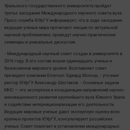
Наша победа
Уральского государственного университета пройдет
третье заседание Международного научного совета вуза.
Общество
Пресс-служба ЮУрГУ информирует, что в ходе заседания
Политика
ведущие ученые мира прочитают лекции по актуальной
Экономика
научной проблематике, проведут научно-практические
Происшествия
семинары и уникальные дискуссии.
Здоровье
- Международный научный совет создан в университете в
Культура
2016 году. В его состав вошли одиннадцать ученых и
Курилка
бизнесменов мирового уровня. Возглавляет совет
Мнения
президент компании Emerson Эдвард Монсер, - уточнил
ректор ЮУрГУ Александр Шестаков. - Основные задачи
МНС — это экспертиза и координация направлений научно-
Спорт
инновационного развития крупнейшего вуза Южного Урала
Технологии
и содействие интернационализации его деятельности.
Отраслевые темы
Ведущие мировые ученые дают экспертную оценку всех
Hедвижимость
крупных проектов ЮУрГУ, консультируют российских
Образование
ученых. Совет помогает в установлении международных