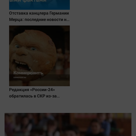
Наука
Обсуждаем
Отставка канцлера Германии
Мерца: последние новости на
Отдых
7 августа 2026 и прогнозы
Персона
Последняя инстанция
Светская жизнь
Тенденции
Точка на карте
Редакция «России-24»
обратилась в СКР из-за
травли съемочной группы
«Колобка»