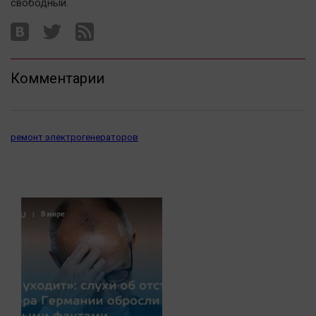
свободный.
Актуальная тема
Афиша
Блогеркуль
Комментарии
Быстрый медиазавод
Вирус чтения
Вкусное
ремонт электрогенераторов
Гороскоп
Дети
ЖКХ
Интервью
Качество жизни
Конкурс
Народная журналистика