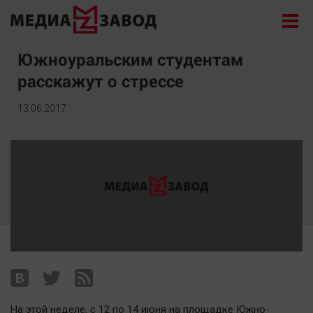
Новости
Южноуральским студентам
расскажут о стрессе
Экономика
Происшествия
13.06.2017
Общество
Политика
Культура
Здоровье
Спорт
Курилка
Поиск
Архив
На этой неделе, с 12 по 14 июня на площадке Южно-