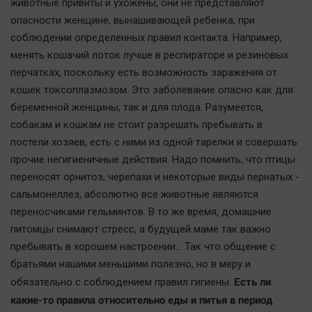
Наука
животные привиты и ухожены, они не представляют
опасности женщине, вынашивающей ребенка, при
Обсуждаем
соблюдении определенных правил контакта. Например,
Отдых
менять кошачий лоток лучше в респираторе и резиновых
Персона
перчатках, поскольку есть возможность заражения от
Последняя инстанция
кошек токсоплазмозом. Это заболевание опасно как для
Светская жизнь
беременной женщины, так и для плода. Разумеется,
собакам и кошкам не стоит разрешать пребывать в
Тенденции
постели хозяев, есть с ними из одной тарелки и совершать
Точка на карте
прочие негигиеничные действия. Надо помнить, что птицы
переносят орнитоз, черепахи и некоторые виды пернатых -
сальмонеллез, абсолютно все животные являются
переносчиками гельминтов. В то же время, домашние
питомцы снимают стресс, а будущей маме так важно
пребывать в хорошем настроении… Так что общение с
братьями нашими меньшими полезно, но в меру и
Есть ли
обязательно с соблюдением правил гигиены.
какие-то правила относительно еды и питья в период