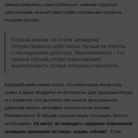
Актуальная тема
диагностировать самостоятельно: наличие скрытых
заболеваний, низкий гемоглобин, положение плода на
поздних сроках...
Афиша
Блогеркуль
Если на каком-то этапе женщина
Быстрый медиазавод
почувствовала себя плохо, лучше не тянуть
Вирус чтения
с посещением доктора. Беременность - тот
Вкусное
самый случай, когда повышенная
мнительность лучше легкомысленности.
Гороскоп
Дети
Будущей маме нужно знать, что некоторые лекарства,
ЖКХ
травы и даже продукты не безопасны для здоровья плода,
Интервью
его развития, что высокое или низкое артериальное
Качество жизни
давление может негативно сказаться на течении
беременности. В общем, консультацию посещать просто
Конкурс
Не могут ли повредить здоровью беременной
необходимо.
Народная журналистика
женщины домашние питомцы: кошки, собаки?
- Если