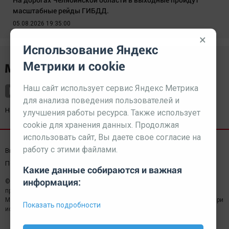
масштабные рейды ГИБДД.
05.08.2026 19:35:00
×
Использование Яндекс
Метрики и cookie
Наш сайт использует сервис Яндекс Метрика
для анализа поведения пользователей и
Наш партнер
kurorty-sochi.ru
улучшения работы ресурса. Также использует
cookie для хранения данных. Продолжая
использовать сайт, Вы даете свое согласие на
работу с этими файлами.
Выходные данные СМИ
Реклама
Вакансии
Пользовательское соглашение
Какие данные собираются и важная
информация:
© 2026 МЕДИАЗАВОД — Сайт может содержать контент,
предназначенный для лиц 18+
Мнение редакции может не совпадать с мнением отдельных авторов.При
Показать подробности
использовании материалов сайта ссылка обязательна.