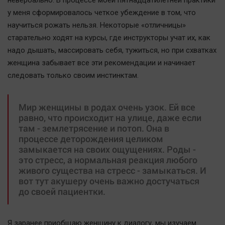
невербально. В процессе моей пятнадцатилетней практики
у меня сформировалось четкое убеждение в том, что
научиться рожать нельзя. Некоторые «отличницы»
старательно ходят на курсы, где инструкторы учат их, как
надо дышать, массировать себя, тужиться, но при схватках
женщина забывает все эти рекомендации и начинает
следовать только своим инстинктам.
Мир женщины в родах очень узок. Ей все
равно, что происходит на улице, даже если
там - землетрясение и потоп. Она в
процессе деторождения целиком
замыкается на своих ощущениях. Роды -
это стресс, а нормальная реакция любого
живого существа на стресс - замыкаться. И
вот тут акушеру очень важно достучаться
до своей пациентки.
Я заранее приобщаю женщину к диалогу, мы изучаем