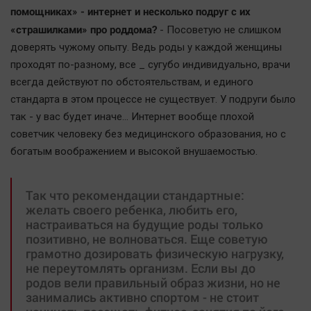
помощниках» - интернет и несколько подруг с их
Наша победа
«страшилками» про роддома?
- Посоветую не слишком
Общество
доверять чужому опыту. Ведь роды у каждой женщины
Политика
проходят по-разному, все _ сугубо индивидуально, врачи
Экономика
всегда действуют по обстоятельствам, и единого
Происшествия
стандарта в этом процессе не существует. У подруги было
Здоровье
так - у вас будет иначе… Интернет вообще плохой
советчик человеку без медицинского образования, но с
Культура
богатым воображением и высокой внушаемостью.
Курилка
Мнения
Так что рекомендации стандартные:
желать своего ребенка, любить его,
Спорт
настраиваться на будущие роды только
позитивно, не волноваться. Еще советую
Технологии
грамотно дозировать физическую нагрузку,
Отраслевые темы
не переутомлять организм. Если вы до
Hедвижимость
родов вели правильный образ жизни, но не
занимались активно спортом - не стоит
Образование