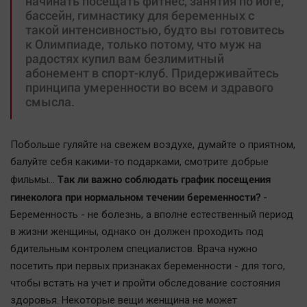
начинать посещать фитнес, занятия по йоге,
Автомобили
бассейн, гимнастику для беременных с
такой интенсивностью, будто вы готовитесь
XX век: криминальные уроки
к Олимпиаде, только потому, что муж на
Банки
радостях купил вам безлимитный
абонемент в спорт-клуб. Придерживайтесь
Медиаграмотность
принципа умеренности во всем и здравого
Медицина
смысла.
Новости компаний
Побольше гуляйте на свежем воздухе, думайте о приятном,
Прогулки по городу Ч
балуйте себя какими-то подарками, смотрите добрые
Спецпроект
Так ли важно соблюдать график посещения
фильмы…
Статистика
гинеколога при нормальном течении беременности?
-
Челябинск космический
Беременность - не болезнь, а вполне естественный период
в жизни женщины, однако он должен проходить под
Другие рубрики
бдительным контролем специалистов. Врача нужно
Bookworms
посетить при первых признаках беременности - для того,
English version
чтобы встать на учет и пройти обследование состояния
Online-консультация
здоровья. Некоторые вещи женщина не может