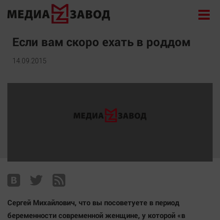
Новости
Если вам скоро ехать в роддом
Экономика
14.09.2015
Происшествия
Общество
Политика
Культура
Здоровье
Спорт
Курилка
Поиск
Сергей Михайлович, что вы посоветуете в период
Архив
беременности современной женщине, у которой «в