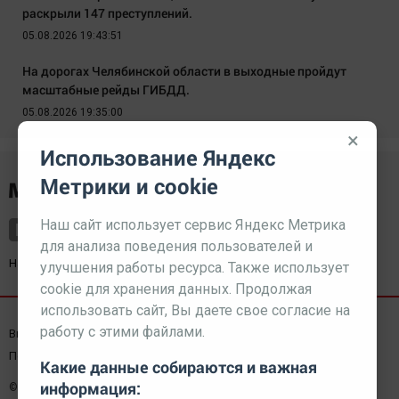
раскрыли 147 преступлений.
05.08.2026 19:43:51
На дорогах Челябинской области в выходные пройдут
масштабные рейды ГИБДД.
05.08.2026 19:35:00
×
Использование Яндекс
Метрики и cookie
Наш сайт использует сервис Яндекс Метрика
для анализа поведения пользователей и
Наш партнер
kurorty-sochi.ru
улучшения работы ресурса. Также использует
cookie для хранения данных. Продолжая
использовать сайт, Вы даете свое согласие на
работу с этими файлами.
Выходные данные СМИ
Реклама
Вакансии
Пользовательское соглашение
Какие данные собираются и важная
информация:
© 2026 МЕДИАЗАВОД — Сайт может содержать контент,