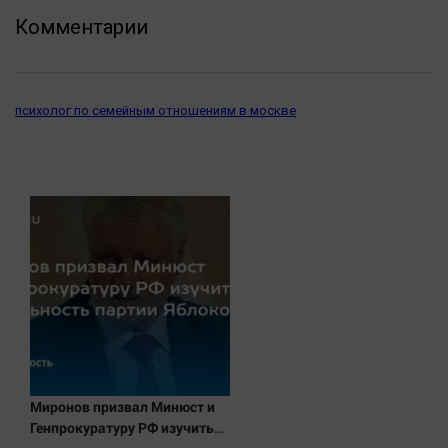
Актуальная тема
Комментарии
Афиша
Блогеркуль
психолог по семейным отношениям в москве
Быстрый медиазавод
Вирус чтения
Вкусное
Гороскоп
Дети
ЖКХ
Интервью
Качество жизни
Конкурс
Миронов призвал Минюст и
Народная журналистика
Генпрокуратуру РФ изучить