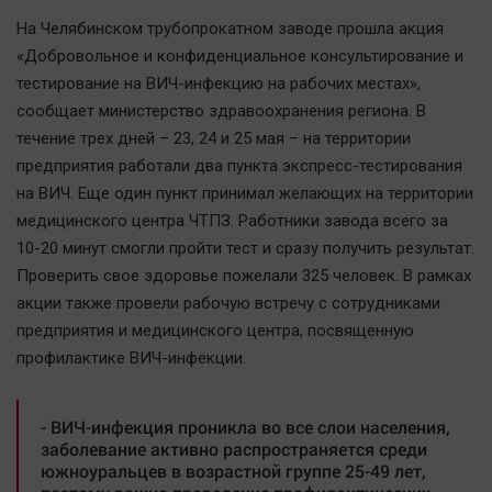
Наша победа
На Челябинском трубопрокатном заводе прошла акция
Общество
«Добровольное и конфиденциальное консультирование и
тестирование на ВИЧ-инфекцию на рабочих местах»,
Политика
сообщает министерство здравоохранения региона. В
Экономика
течение трех дней – 23, 24 и 25 мая – на территории
Происшествия
предприятия работали два пункта экспресс-тестирования
Здоровье
на ВИЧ. Еще один пункт принимал желающих на территории
Культура
медицинского центра ЧТПЗ. Работники завода всего за
10-20 минут смогли пройти тест и сразу получить результат.
Курилка
Проверить свое здоровье пожелали 325 человек. В рамках
Мнения
акции также провели рабочую встречу с сотрудниками
предприятия и медицинского центра, посвященную
Спорт
профилактике ВИЧ-инфекции.
Технологии
Отраслевые темы
- ВИЧ-инфекция проникла во все слои населения,
Hедвижимость
заболевание активно распространяется среди
южноуральцев в возрастной группе 25-49 лет,
Образование