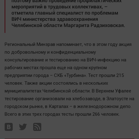
поэтому важно проведение профилактических
Автомобили
мероприятий в трудовых коллективах, –
отметила главный специалист по проблемам
XX век: криминальные уроки
ВИЧ министерства здравоохранения
Банки
Челябинской области Маргарита Радзиховская.
Медиаграмотность
Медицина
Региональный Минзрав напоминает, что в этом году акция
по добровольному и конфиденциальному
Новости компаний
консультирование и тестированию на ВИЧ-инфекцию на
рабочих местах прошла еще на одном крупном
Прогулки по городу Ч
предприятии города – СКБ «Турбина». Тест прошли 215
Спецпроект
человек. Также акции состоялись в нескольких
Статистика
муниципалитетах Челябинской области. В Верхнем Уфалее
Челябинск космический
тестирование организовали на хлебозаводе, в Златоусте на
Другие рубрики
городском рынке, в Карталах – в железнодорожном депо.
Всего в этих трех городах тесты прошли 266 человек.
Bookworms
English version
Online-консультация