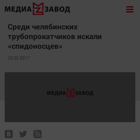
Новости
Среди челябинских
трубопрокатчиков искали
Экономика
«спидоносцев»
Происшествия
Общество
29.05.2017
Политика
Культура
Здоровье
Спорт
Курилка
Поиск
Архив