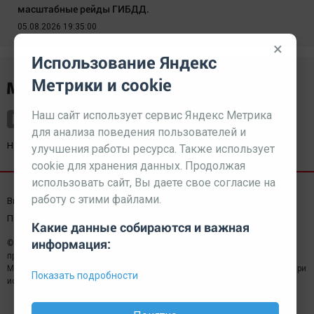
масштабные рейды ГИБДД.
05.08.2026 19:35:00
×
Использование Яндекс
Метрики и cookie
Наш сайт использует сервис Яндекс Метрика
для анализа поведения пользователей и
Наш партнер
kurorty-sochi.ru
улучшения работы ресурса. Также использует
cookie для хранения данных. Продолжая
использовать сайт, Вы даете свое согласие на
работу с этими файлами.
Выходные данные СМИ
Реклама
Вакансии
Пользовательское соглашение
Какие данные собираются и важная
информация:
© 2026 МЕДИАЗАВОД — Сайт может содержать контент,
предназначенный для лиц 18+
Мнение редакции может не совпадать с мнением отдельных авторов.При
Показать подробности
использовании материалов сайта ссылка обязательна.