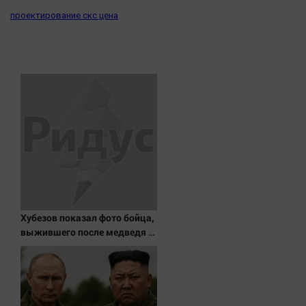
Наука
проектирование скс цена
Обсуждаем
Отдых
Персона
Последняя инстанция
Светская жизнь
Тенденции
Точка на карте
Хубезов показал фото бойца,
выжившего после медведя и
молнии