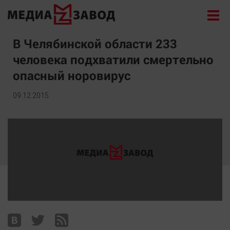
Новости
В Челябинской области 233
человека подхватили смертельно
Экономика
опасный норовирус
Происшествия
Общество
09.12.2015
Политика
Культура
Здоровье
Спорт
Курилка
Поиск
Архив