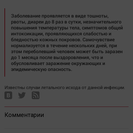
Актуальная тема
Заболевание проявляется в виде тошноты,
Афиша
рвоты, диареи до 8 раз в сутки, незначительного
повышения температуры тела, симптомов общей
Блогеркуль
интоксикации, проявляющихся слабостью и
Быстрый медиазавод
бледностью кожных покровов. Самочувствие
нормализуется в течение нескольких дней, при
Вирус чтения
этом переболевший человек может быть заразен
Вкусное
до 1 месяца после выздоровления, что и
обусловливает заражение окружающих и
Гороскоп
эпидемическую опасность.
Дети
ЖКХ
Известны случаи летального исхода от данной инфекции.
Интервью
Качество жизни
Комментарии
Конкурс
Народная журналистика