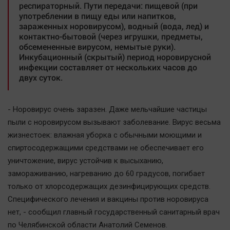
респираторный. Пути передачи: пищевой (при
Автомобили
употреблении в пищу еды или напитков,
XX век: криминальные уроки
зараженных норовирусом), водный (вода, лед) и
контактно-бытовой (через игрушки, предметы,
Банки
обсемененные вирусом, немытые руки).
Медиаграмотность
Инкубационный (скрытый) период норовирусной
инфекции составляет от нескольких часов до
Медицина
двух суток.
Новости компаний
- Норовирус очень заразен. Даже мельчайшие частицы
Прогулки по городу Ч
пыли с норовирусом вызывают заболевание. Вирус весьма
Спецпроект
жизнестоек: влажная уборка с обычными моющими и
Статистика
спиртосодержащими средствами не обеспечивает его
Челябинск космический
уничтожение, вирус устойчив к высыханию,
замораживанию, нагреванию до 60 градусов, погибает
Другие рубрики
только от хлорсодержащих дезинфицирующих средств.
Bookworms
Специфического лечения и вакцины против норовируса
English version
нет, - сообщил главный государственный санитарный врач
Online-консультация
по Челябинской области Анатолий Семенов.