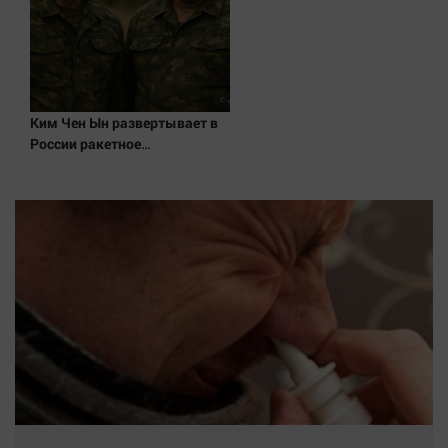
Ким Чен Ын развертывает в
России ракетное
подразделение для
нанесения ударов по Украине