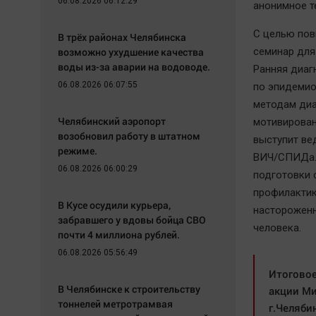
06.08.2026 06:12:29
анонимное т
С целью пов
В трёх районах Челябинска
возможно ухудшение качества
семинар для
воды из-за аварии на водоводе.
Ранняя диаг
06.08.2026 06:07:55
по эпидемио
методам диа
Челябинский аэропорт
мотивирован
возобновил работу в штатном
выступит ве
режиме.
ВИЧ/СПИДа. 
06.08.2026 06:00:29
подготовки 
профилактик
В Кусе осудили курьера,
настороженн
забравшего у вдовы бойца СВО
человека.
почти 4 миллиона рублей.
06.08.2026 05:56:49
Итоговое
В Челябинске к строительству
акции Ми
тоннелей метротрамвая
г.Челяби