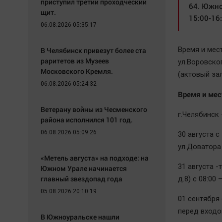
приступил третий проходческий
64. Южно
щит.
15:00-16
06.08.2026 05:35:17
Время и мест
В Челябинск привезут более ста
раритетов из Музеев
ул.Воровско
Московского Кремля.
(актовый зал
06.08.2026 05:24:32
Время и мес
Ветерану войны из Чесменского
г.Челябинск 
района исполнился 101 год.
06.08.2026 05:09:26
30 августа с
ул.Доватора 
«Метель августа» на подходе: на
31 августа -
Южном Урале начинается
главный звездопад года
д.8) с 08:00 
05.08.2026 20:10:19
01 сентября 
перед входо
В Южноуральске нашли