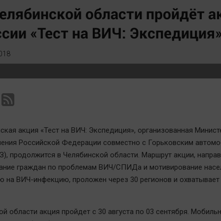
Статистика
Вирус чтения
елябинской области пройдёт 
Челябинск космический
Вкусное
сии «Тест на ВИЧ: Экспедиция
Другие рубрики
Гороскоп
Bookworms
Дети
018
English version
ЖКХ
Online-консультация
Интервью
Актуальная тема
Качество жизни
ийская акция «Тест на ВИЧ: Экспедиция», организованная Минис
ения Российской Федерации совместно с Горьковским автом
З), продолжится в Челябинской области. Маршрут акции, напра
ние граждан по проблемам ВИЧ/СПИДа и мотивирование насе
ю на ВИЧ-инфекцию, проложен через 30 регионов и охватывает
ой области акция пройдет с 30 августа по 03 сентября. Мобиль