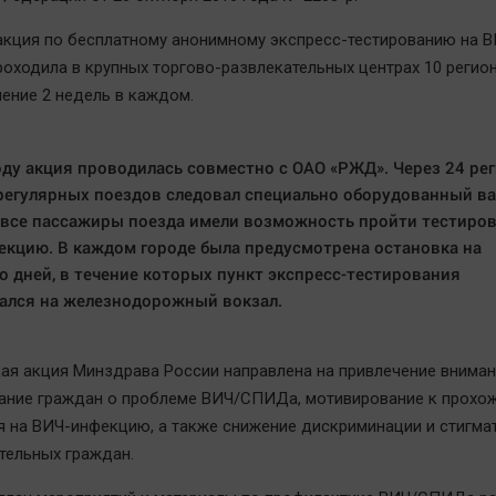
 акция по бесплатному анонимному экспресс-тестированию на В
оходила в крупных торгово-развлекательных центрах 10 регио
чение 2 недель в каждом.
оду акция проводилась совместно с ОАО «РЖД». Через 24 рег
регулярных поездов следовал специально оборудованный ваг
все пассажиры поезда имели возможность пройти тестиров
кцию. В каждом городе была предусмотрена остановка на
о дней, в течение которых пункт экспресс-тестирования
ался на железнодорожный вокзал.
ая акция Минздрава России направлена на привлечение вниман
ание граждан о проблеме ВИЧ/СПИДа, мотивирование к прохо
я на ВИЧ-инфекцию, а также снижение дискриминации и стигма
ельных граждан.