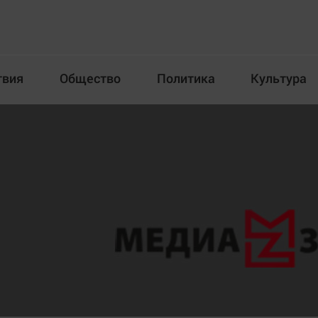
твия
Общество
Политика
Культура
Происшествия
Общество
Пол
илка
Новости компаний
Афиша
Прогулки по городу Ч
Блогеркуль
Спецпроект
Быстрый медиазавод