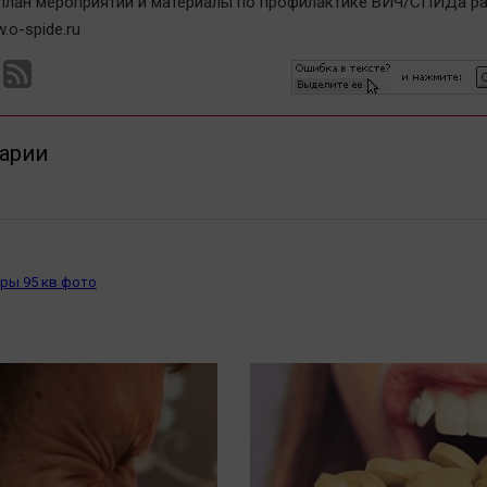
план мероприятий и материалы по профилактике ВИЧ/СПИДа 
.o-spide.ru
арии
ры 95 кв фото