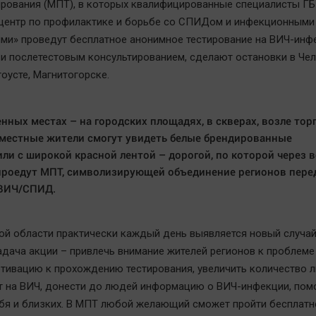
ирования (МПТ), в которых квалифицированные специалисты Г
центр по профилактике и борьбе со СПИДом и инфекционными
ми» проведут бесплатное анонимное тестирование на ВИЧ-инф
и послетестовым консультированием, сделают остановки в Чел
оусте, Магнитогорске.
нных местах – на городских площадях, в скверах, возле тор
местные жители смогут увидеть белые брендированные
ли с широкой красной лентой – дорогой, по которой через 
роедут МПТ, символизирующей объединение регионов пере
 ВИЧ/СПИД.
ой области практически каждый день выявляется новый случа
адача акции – привлечь внимание жителей регионов к проблеме
тивацию к прохождению тестирования, увеличить количество 
т на ВИЧ, донести до людей информацию о ВИЧ-инфекции, пом
бя и близких. В МПТ любой желающий сможет пройти бесплатн