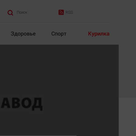
RSS
Поиск
Здоровье
Спорт
Курилка
итика
Культура
Конкурс
Народная журналистика
Наука