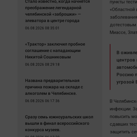
Стало известно, когда начнётся
пункты тест
преображение легендарной
«Областной 
челябинской «заброшки» —
заболевания
элеватора в центре города
дотестовым 
06.08.2026 08:35:01
Миассе, Злат
«Трактор» заключил пробное
соглашение с нападающим
В оживле
Никитой Сошниковым
центров 
06.08.2026 08:29:18
автомоби
Россию п
Названа предварительная
угрозой
причина пожара на складе с
алкоголем в Челябинске.
В Челябинск
06.08.2026 06:17:36
инфекции. З
Сразу семь южноуральских школ
повысить мо
вышли в финал всероссийского
сдавших тес
конкурса музеев.
защитить се