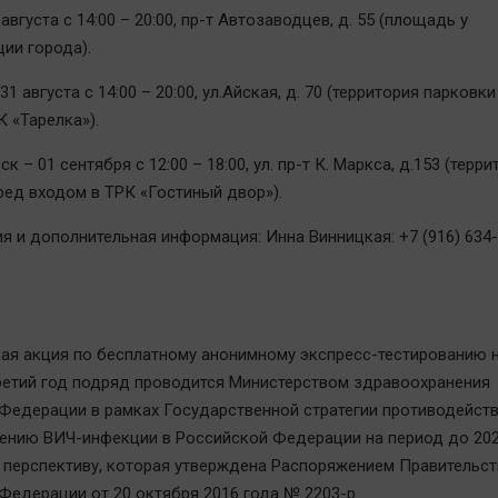
 августа с 14:00 – 20:00, пр-т Автозаводцев, д. 55 (площадь у
ии города).
 31 августа с 14:00 – 20:00, ул.Айская, д. 70 (территория парковк
 «Тарелка»).
ск – 01 сентября с 12:00 – 18:00, ул. пр-т К. Маркса, д.153 (терр
ред входом в ТРК «Гостиный двор»).
я и дополнительная информация: Инна Винницкая: +7 (916) 634-
ая акция по бесплатному анонимному экспресс-тестированию 
етий год подряд проводится Министерством здравоохранения
Федерации в рамках Государственной стратегии противодейст
ению ВИЧ-инфекции в Российской Федерации на период до 202
перспективу, которая утверждена Распоряжением Правительст
Федерации от 20 октября 2016 года № 2203-р.