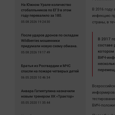
На Южном Урале количество
В 2016 году
стобалльников по ЕГЭ в этом
году перевалило за 180.
инфекцию пр
страны, в те
05.08.2026 19:24:30
После ударов дронов по складам
В 2017 г
Wildberries мошенники
составе 
придумали новую схему обмана.
котором 
05.08.2026 19:17:49
ВИЧ-инфе
нескольк
Братья из Росгвардии и МЧС
перемещ
спасли на пожаре четверых детей
06.05.2020 10:46:34
Всероссийск
Анвара Гатиятулина назначили
информиров
новым тренером ХК «Трактор»
тестировани
05.05.2020 11:35:44
ВИЧ-положит