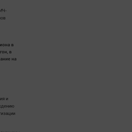
ИЧ-
нов
иона в
он, в
ание на
ия и
ждению
тизации