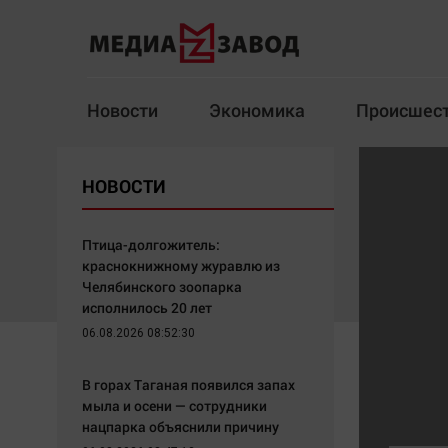
Новости
Экономика
Происшес
Новости
Экономика
НОВОСТИ
Здоровье
Спорт
Кур
Птица-долгожитель:
краснокнижному журавлю из
Челябинского зоопарка
исполнилось 20 лет
Архив
06.08.2026 08:52:30
Наша победа
Спорт
В горах Таганая появился запах
Общество
Технологии
мыла и осени — сотрудники
нацпарка объяснили причину
Политика
Отраслевые темы