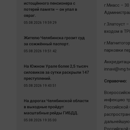
истощённого пенсионера с
г.Миасс – 30
потерей памяти — он упал в
Администрац
овраг.
05.08.2026 19:59:29
г.Златоуст –
входом в ТРК
Жителю Челябинска грозит суд
г.Магнитогор
за сожжённый паспорт.
парковки пе
05.08.2026 19:51:42
Аккредитаци
На Южном Урале более 2,5 тысяч
innavi@vng.tv
силовиков за сутки раскрыли 147
преступлений.
Справочно:
05.08.2026 19:43:51
Всероссийск
инфекцию тр
На дорогах Челябинской области
в выходные пройдут
Российской 
масштабные рейды ГИБДД.
распростран
05.08.2026 19:35:00
дальнейшую 
Российской 