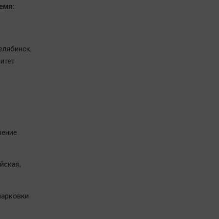
емя:
елябинск,
итет
чение
йская,
 парковки