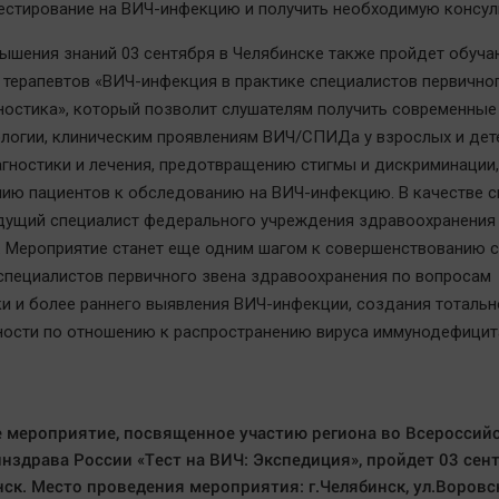
естирование на ВИЧ-инфекцию и получить необходимую консул
ышения знаний 03 сентября в Челябинске также пройдет обуч
 терапевтов «ВИЧ-инфекция в практике специалистов первичног
ностика», который позволит слушателям получить современные
логии, клиническим проявлениям ВИЧ/СПИДа у взрослых и дет
гностики и лечения, предотвращению стигмы и дискриминации,
ию пациентов к обследованию на ВИЧ-инфекцию. В качестве с
дущий специалист федерального учреждения здравоохранения 
Мероприятие станет еще одним шагом к совершенствованию 
специалистов первичного звена здравоохранения по вопросам
и и более раннего выявления ВИЧ-инфекции, создания тотальн
ости по отношению к распространению вируса иммунодефицит
 мероприятие, посвященное участию региона во Всероссий
нздрава России «Тест на ВИЧ: Экспедиция», пройдет 03 сен
нск. Место проведения мероприятия: г.Челябинск, ул.Воровс