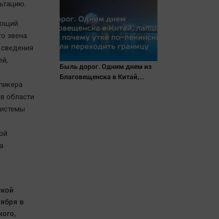
ьтацию.
ающий
о звена.
 сведения
ей,
Быль дорог. Одним днем из
Благовещенска в Китай,
пикера
лапша, мемы, и почему утке
в области
по-пекински запретили
переходить границу
системы
ой
а
ской
тября в
кого,