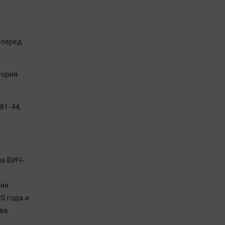
и перед
итория
81-44,
на ВИЧ-
вия
0 года и
ва