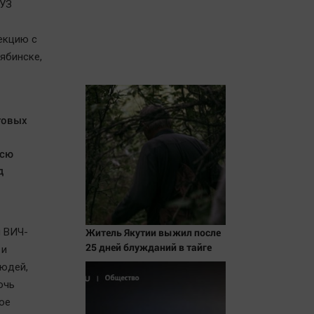
БУЗ
екцию с
ябинске,
говых
всю
д
й ВИЧ-
Житель Якутии выжил после
25 дней блужданий в тайге
 и
людей,
очь
ое