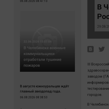
06.08.2026 08:47:13
Экономика
Hедвижимость
В Ч
Происшествия
Образование
Рос
Здоровье
Автомобили
Культура
XX век: криминальные уроки
29.08.2
Курилка
Банки
Мнения
Медиаграмотность
22.06.2026 15:57:04
Медицина
В Челябинске военные
коммунальщики
отработали тушение
III Всеросс
пожаров
здравоохран
заводом (ГА
информирова
В августе южноуральцев ждёт
тестировани
главный звездопад года.
городов.
06.08.2026 08:38:53
В Челябинск