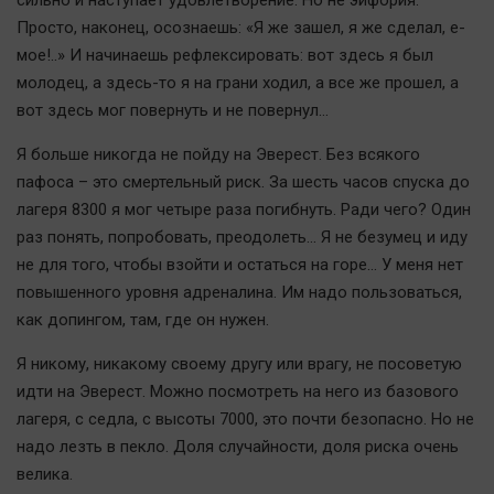
сильно и наступает удовлетворение. Но не эйфория.
Просто, наконец, осознаешь: «Я же зашел, я же сделал, е-
мое!..» И начинаешь рефлексировать: вот здесь я был
молодец, а здесь-то я на грани ходил, а все же прошел, а
вот здесь мог повернуть и не повернул…
Я больше никогда не пойду на Эверест. Без всякого
пафоса – это смертельный риск. За шесть часов спуска до
лагеря 8300 я мог четыре раза погибнуть. Ради чего? Один
раз понять, попробовать, преодолеть… Я не безумец и иду
не для того, чтобы взойти и остаться на горе… У меня нет
повышенного уровня адреналина. Им надо пользоваться,
как допингом, там, где он нужен.
Я никому, никакому своему другу или врагу, не посоветую
идти на Эверест. Можно посмотреть на него из базового
лагеря, с седла, с высоты 7000, это почти безопасно. Но не
надо лезть в пекло. Доля случайности, доля риска очень
велика.