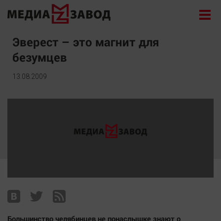
Новости
Эверест – это магнит для
безумцев
Экономика
Происшествия
13.08.2009
Общество
Политика
Культура
Здоровье
Спорт
Курилка
Поиск
Архив
Большинство челябинцев не понаслышке знают о