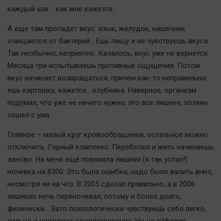
каждый шаг… как мне кажется…
А еще там пропадет вкус: язык, желудок, кишечник
очищаются от бактерий… Ешь пищу и не чувствуешь вкуса.
Так необычно, неприятно. Казалось, вкус уже не вернется.
Месяца три испытываешь противные ощущения. Потом
вкус начинает возвращаться, причем как-то неправильно:
ешь картошку, кажется… клубника. Наверное, организм
подумал, что уже не ничего нужно, это все лишнее, хозяин
сошел с ума…
Главное – малый круг кровообращения, остальное можно
отключить. Горный комплекс. Переболел и жить начинаешь
заново. На меня еще повлияла лишняя (я так устал!)
ночевка на 8300. Это была ошибка, надо было валить вниз,
несмотря ни на что. В 2005 сделал правильно, а в 2006
лишнюю ночь переночевал, потому и болел долго,
физически… Зато психологически чувствуешь себя легко,