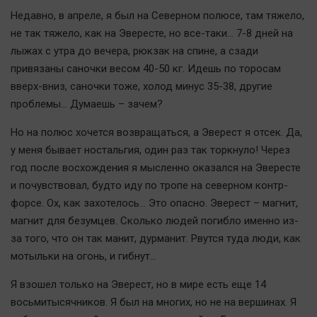
Недавно, в апреле, я был на Северном полюсе, там тяжело,
не так тяжело, как на Эвересте, но все-таки… 7-8 дней на
лыжах с утра до вечера, рюкзак на спине, а сзади
привязаны саночки весом 40-50 кг. Идешь по торосам
вверх-вниз, саночки тоже, холод минус 35-38, другие
проблемы… Думаешь – зачем?
Но на полюс хочется возвращаться, а Эверест я отсек. Да,
у меня бывает ностальгия, один раз так торкнуло! Через
год после восхождения я мысленно оказался на Эвересте
и почувствовал, будто иду по тропе на северном контр-
форсе. Ох, как захотелось… Это опасно. Эверест – магнит,
магнит для безумцев. Сколько людей погибло именно из-
за того, что он так манит, дурманит. Рвутся туда люди, как
мотыльки на огонь, и гибнут...
Я взошел только на Эверест, но в мире есть еще 14
восьмитысячников. Я был на многих, но не на вершинах. Я