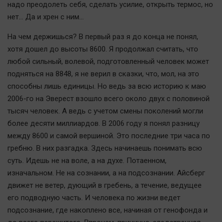
надо преодолеть себя, сделать усилие, открыть термос, но
нет… Да и хрен с ним...
На чем держишься? В первый раз я до конца не понял,
хотя дошел до высоты 8600. Я продолжал считать, что
любой сильный, волевой, подготовленный человек может
подняться на 8848, я не верил в сказки, что, мол, на это
способны лишь единицы. Но ведь за всю историю к маю
2006-го на Эверест взошло всего около двух с половиной
тысяч человек. А ведь с учетом смены поколений могли
более десяти миллиардов. В 2006 году я понял разницу
между 8600 и самой вершиной. Это последние три часа по
гребню. В них разгадка. Здесь начинаешь понимать всю
суть. Идешь не на воле, а на духе. Потаенном,
изначальном. Не на сознании, а на подсознании. Айсберг
движет не ветер, дующий в гребень, а течение, ведущее
его подводную часть. И человека по жизни ведет
подсознание, где накоплено все, начиная от генофонда и