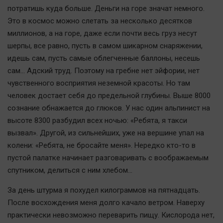
потратишь куда больше. Деньги на горе значат немного.
Это в космос можно слетать за несколько десятков
миллионов, а на горе, даже если почти весь груз несут
шерпы, все равно, пусть в самом шикарном снаряжении,
идешь сам, пусть самые облегченные баллоны, несешь
сам... Адский труд. Поэтому на гребне нет эйфории, нет
чувственного восприятия неземной красоты. Но там
человек достает себя до предельной глубины. Выше 8000
сознание обнажается до глюков. У нас один альпинист на
высоте 8300 разбудил всех ночью: «Ребята, я такси
вызвал». Другой, из сильнейших, уже на вершине упал на
колени: «Ребята, не бросайте меня». Нередко кто-то в
пустой палатке начинает разговаривать с воображаемым
спутником, делиться с ним хлебом...
За день штурма я похудел килограммов на пятнадцать.
После восхождения меня долго качало ветром. Наверху
практически невозможно переварить пищу. Кислорода нет,