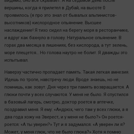
Видимо, оно все скрывает. А на седьмой день после
вершины, когда я прилетел в Дубай, на высоте 0
проявилось (я про это знал от бывалых альпинистов-
высотников) кислородное опьянение. Высшее
наслаждение! Я тихо сидел на берегу моря в ресторанчике,
и вдруг как бахнуло в голову. Натуральное опьянение. В
горах два месяца в лишениях, без кислорода, а тут зелень,
море плещется… Но голова наутро не болит. Я дважды это
испытывал.
Наверху частично пропадает память. Такая легкая амнезия.
Идешь по тропе, навстречу люди. Вроде знаешь, но не
помнишь, как зовут. Дня через три память возвращается. А
глюки почти у всех случаются. У меня не было. Я спустился
в базовый лагерь, смотрю, доктор роется в аптечке,
поздравил меня. Я ему: «Андрюх, чего там у всех глюки, а я
два года хожу на Эверест, и у меня не было?» Он роется-
роется: «А ты уверен?» Тут и я задумался: «А уверен ли я?
Может, у меня глюк, что не было глюка?» Хотя я помню