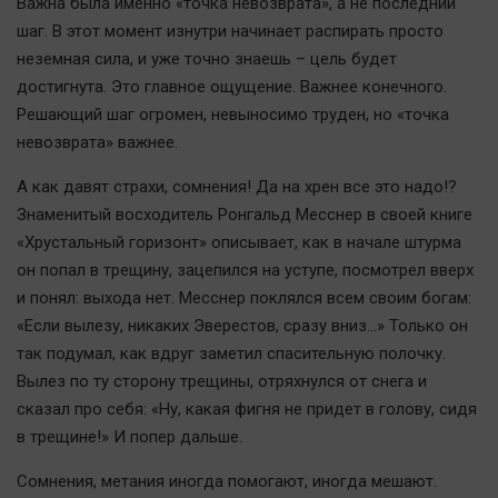
Важна была именно «точка невозврата», а не последний
Актуальная тема
шаг. В этот момент изнутри начинает распирать просто
неземная сила, и уже точно знаешь – цель будет
Афиша
достигнута. Это главное ощущение. Важнее конечного.
Блогеркуль
Решающий шаг огромен, невыносимо труден, но «точка
Быстрый медиазавод
невозврата» важнее.
Вирус чтения
А как давят страхи, сомнения! Да на хрен все это надо!?
Вкусное
Знаменитый восходитель Ронгальд Месснер в своей книге
Гороскоп
«Хрустальный горизонт» описывает, как в начале штурма
он попал в трещину, зацепился на уступе, посмотрел вверх
Дети
и понял: выхода нет. Месснер поклялся всем своим богам:
ЖКХ
«Если вылезу, никаких Эверестов, сразу вниз…» Только он
Интервью
так подумал, как вдруг заметил спасительную полочку.
Качество жизни
Вылез по ту сторону трещины, отряхнулся от снега и
сказал про себя: «Ну, какая фигня не придет в голову, сидя
Конкурс
в трещине!» И попер дальше.
Народная журналистика
Сомнения, метания иногда помогают, иногда мешают.