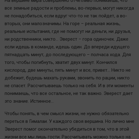
На вершине мира совершенно отчетливо понимаешь, что
все земные радости и проблемы, во-первых, могут никогда
не понадобиться, если вдруг что-то не так пойдет, а во-
вторых, они малозначимы. На горе – реальная жизнь,
реальные испытания, где не помогут ни деньги, ни друзья,
ни родственники, никто… Эверест – гора одиночек. Даже
если идешь в команде, идешь один. До впереди идущего
пятнадцать минут, до последующего – полчаса хода. Для
того, чтобы погибнуть, хватит двух минут. Кончился
кислород, две минуты, пять минут и все, привет… Никто не
добежит, будешь махать руками, звонить по рации, никто
не спасет. Рассчитываешь только на себя. И в эти моменты
понимаешь, что все остальное, не так важно. Эверест дает
это знание. Истинное…
Чтобы понять, в чем смысл жизни, не нужно обязательно
переться в Гималаи. У каждого своя вершина. Но лично мне
Эверест помог окончательно убедиться в том, что в этой
жизни все мы лишь гости. Рассчитывать можно только на