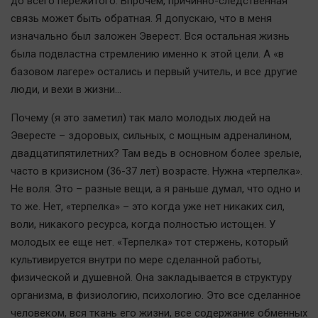
до всего пережитого. Впрочем, причинно-следственная
связь может быть обратная. Я допускаю, что в меня
изначально был заложен Эверест. Вся остальная жизнь
была подвластна стремлению именно к этой цели. А «в
базовом лагере» остались и первый учитель, и все другие
люди, и вехи в жизни…
Почему (я это заметил) так мало молодых людей на
Эвересте – здоровых, сильных, с мощным адреналином,
двадцатипятилетних? Там ведь в основном более зрелые,
часто в кризисном (36-37 лет) возрасте. Нужна «терпелка».
Не воля. Это – разные вещи, а я раньше думал, что одно и
то же. Нет, «терпелка» – это когда уже нет никаких сил,
воли, никакого ресурса, когда полностью истощен. У
молодых ее еще нет. «Терпелка» тот стержень, который
культивируется внутри по мере сделанной работы,
физической и душевной. Она закладывается в структуру
организма, в физиологию, психологию. Это все сделанное
человеком, вся ткань его жизни, все содержание обменных