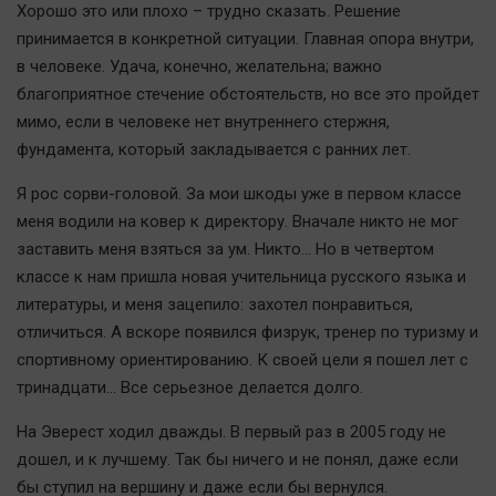
Наука
Хорошо это или плохо – трудно сказать. Решение
Обсуждаем
принимается в конкретной ситуации. Главная опора внутри,
в человеке. Удача, конечно, желательна; важно
Отдых
благоприятное стечение обстоятельств, но все это пройдет
Персона
мимо, если в человеке нет внутреннего стержня,
Последняя инстанция
фундамента, который закладывается с ранних лет.
Светская жизнь
Я рос сорви-головой. За мои шкоды уже в первом классе
Тенденции
меня водили на ковер к директору. Вначале никто не мог
Точка на карте
заставить меня взяться за ум. Никто... Но в четвертом
классе к нам пришла новая учительница русского языка и
литературы, и меня зацепило: захотел понравиться,
отличиться. А вскоре появился физрук, тренер по туризму и
спортивному ориентированию. К своей цели я пошел лет с
тринадцати... Все серьезное делается долго.
На Эверест ходил дважды. В первый раз в 2005 году не
дошел, и к лучшему. Так бы ничего и не понял, даже если
бы ступил на вершину и даже если бы вернулся.