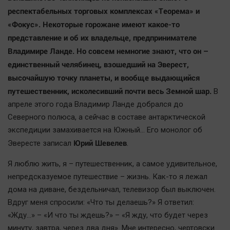
Наша победа
респектабельных торговых комплексах «Теорема» и
«Фокус». Некоторые горожане имеют какое-то
Общество
представление и об их владельце, предпринимателе
Политика
Владимире Ланде. Но совсем немногие знают, что он –
Экономика
единственный челябинец, взошедший на Эверест,
Происшествия
высочайшую точку планеты, и вообще выдающийся
Здоровье
путешественник, исколесивший почти весь Земной шар.
В
Культура
апреле этого года Владимир Ланде добрался до
Курилка
Северного полюса, а сейчас в составе антарктической
экспедиции замахивается на Южный… Его монолог об
Мнения
Юрий Шевелев
Эвересте записал
.
Спорт
Я люблю жить, я – путешественник, а самое удивительное,
Технологии
непредсказуемое путешествие – жизнь. Как-то я лежал
дома на диване, бездельничал, телевизор был выключен.
Отраслевые темы
Вдруг меня спросили: «Что ты делаешь?» Я ответил:
Hедвижимость
«Жду…» – «И что ты ждешь?» – «Я жду, что будет через
Образование
минуту, завтра, через два дня». Мне интересно, чертовски