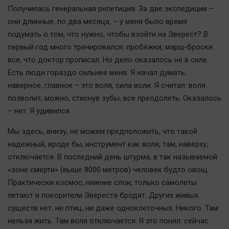
Получилась генеральная репетиция. За две экспедиции –
они длинные, по два месяца, – у меня было время
подумать о том, что нужно, чтобы взойти на Эверест? В
первый год много тренировался: пробежки, марш-броски…
все, что доктор прописал. Но дело оказалось не в силе.
Есть люди гораздо сильнее меня. Я начал думать:
наверное, главное – это воля, сила воли. Я считал: воля
позволит, можно, стиснув зубы, все преодолеть. Оказалось
– нет. Я удивился.
Мы здесь, внизу, не можем предположить, что такой
надежный, вроде бы, инструмент как воля, там, наверху,
отключается. В последний день штурма, в так называемой
«зоне смерти» (выше 8000 метров) человек будто овощ.
Практически космос, нижние слои, только самолеты
летают и покорители Эвереста бродят. Других живых
существ нет: ни птиц, ни даже одноклеточных. Никого. Там
нельзя жить. Там воля отключается. Я это понял: сейчас