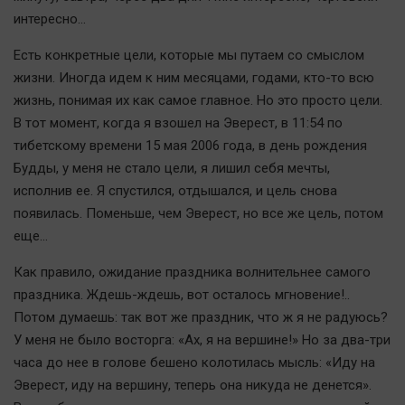
Автомобили
интересно…
XX век: криминальные уроки
Есть конкретные цели, которые мы путаем со смыслом
Банки
жизни. Иногда идем к ним месяцами, годами, кто-то всю
Медиаграмотность
жизнь, понимая их как самое главное. Но это просто цели.
Медицина
В тот момент, когда я взошел на Эверест, в 11:54 по
тибетскому времени 15 мая 2006 года, в день рождения
Будды, у меня не стало цели, я лишил себя мечты,
Новости компаний
исполнив ее. Я спустился, отдышался, и цель снова
Прогулки по городу Ч
появилась. Поменьше, чем Эверест, но все же цель, потом
Спецпроект
еще…
Статистика
Как правило, ожидание праздника волнительнее самого
Челябинск космический
праздника. Ждешь-ждешь, вот осталось мгновение!..
Другие рубрики
Потом думаешь: так вот же праздник, что ж я не радуюсь?
Bookworms
У меня не было восторга: «Ах, я на вершине!» Но за два-три
English version
часа до нее в голове бешено колотилась мысль: «Иду на
Эверест, иду на вершину, теперь она никуда не денется».
Online-консультация