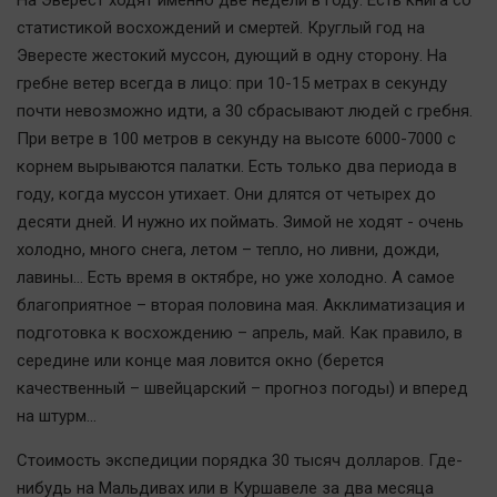
На Эверест ходят именно две недели в году. Есть книга со
статистикой восхождений и смертей. Круглый год на
Эвересте жестокий муссон, дующий в одну сторону. На
гребне ветер всегда в лицо: при 10-15 метрах в секунду
почти невозможно идти, а 30 сбрасывают людей с гребня.
При ветре в 100 метров в секунду на высоте 6000-7000 с
корнем вырываются палатки. Есть только два периода в
году, когда муссон утихает. Они длятся от четырех до
десяти дней. И нужно их поймать. Зимой не ходят - очень
холодно, много снега, летом – тепло, но ливни, дожди,
лавины… Есть время в октябре, но уже холодно. А самое
благоприятное – вторая половина мая. Акклиматизация и
подготовка к восхождению – апрель, май. Как правило, в
середине или конце мая ловится окно (берется
качественный – швейцарский – прогноз погоды) и вперед
на штурм…
Стоимость экспедиции порядка 30 тысяч долларов. Где-
нибудь на Мальдивах или в Куршавеле за два месяца