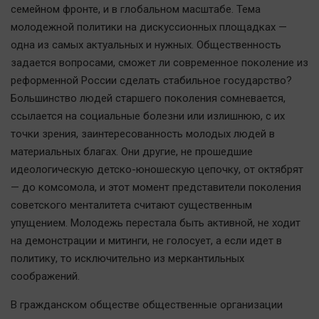
семейном фронте, и в глобальном масштабе. Тема
Автомобили
молодежной политики на дискуссионных площадках —
XX век: криминальные уроки
одна из самых актуальных и нужных. Общественность
Банки
задается вопросами, сможет ли современное поколение из
Медиаграмотность
реформенной России сделать стабильное государство?
Медицина
Большинство людей старшего поколения сомневается,
ссылается на социальные болезни или излишнюю, с их
точки зрения, заинтересованность молодых людей в
Новости компаний
материальных благах. Они другие, не прошедшие
Прогулки по городу Ч
идеологическую детско-юношескую цепочку, от октябрят
Спецпроект
— до комсомола, и этот момент представители поколения
Статистика
советского менталитета считают существенным
Челябинск космический
упущением. Молодежь перестала быть активной, не ходит
на демонстрации и митинги, не голосует, а если идет в
Другие рубрики
политику, то исключительно из меркантильных
Bookworms
соображений.
English version
В гражданском обществе общественные организации
Online-консультация