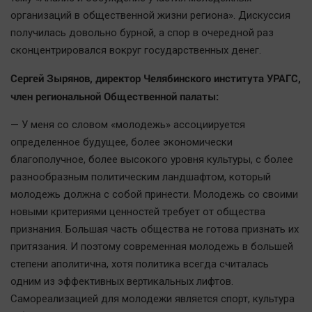
Наука
организаций в общественной жизни региона». Дискуссия
Обсуждаем
получилась довольно бурной, а спор в очередной раз
Отдых
сконцентрировался вокруг государственных денег.
Персона
Сергей Зырянов, директор Челябинского института УРАГС,
Последняя инстанция
член региональной Общественной палаты:
Светская жизнь
— У меня со словом «молодежь» ассоциируется
Тенденции
определенное будущее, более экономически
Точка на карте
благополучное, более высокого уровня культуры, с более
разнообразным политическим ландшафтом, который
молодежь должна с собой принести. Молодежь со своими
новыми критериями ценностей требует от общества
признания. Большая часть общества не готова признать их
притязания. И поэтому современная молодежь в большей
степени аполитична, хотя политика всегда считалась
одним из эффективных вертикальных лифтов.
Самореализацией для молодежи является спорт, культура