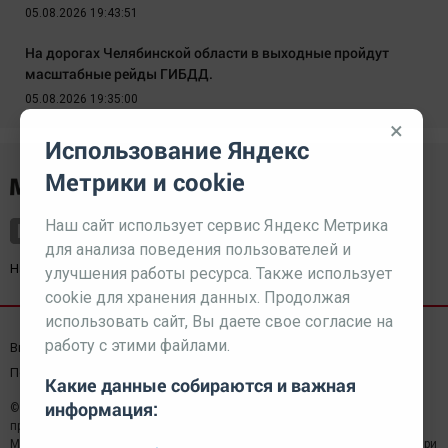
05.08.2026 19:43:51
На дорогах Челябинской области в выходные пройдут
масштабные рейды ГИБДД.
05.08.2026 19:35:00
×
Использование Яндекс
Метрики и cookie
Наш сайт использует сервис Яндекс Метрика
для анализа поведения пользователей и
Наш партнер
kurorty-sochi.ru
улучшения работы ресурса. Также использует
cookie для хранения данных. Продолжая
использовать сайт, Вы даете свое согласие на
работу с этими файлами.
Выходные данные СМИ
Реклама
Вакансии
Пользовательское соглашение
Какие данные собираются и важная
информация:
© 2026 МЕДИАЗАВОД — Сайт может содержать контент,
предназначенный для лиц 18+
Мнение редакции может не совпадать с мнением отдельных авторов.При