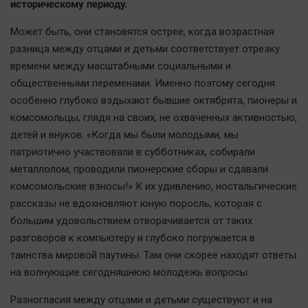
историческому периоду.
Наша победа
Может быть, они становятся острее, когда возрастная
Общество
разница между отцами и детьми соответствует отрезку
Политика
времени между масштабными социальными и
Экономика
общественными переменами. Именно поэтому сегодня
Происшествия
особенно глубоко вздыхают бывшие октябрята, пионеры и
Здоровье
комсомольцы, глядя на своих, не охваченных активностью,
детей и внуков: «Когда мы были молодыми, мы
Культура
патриотично участвовали в субботниках, собирали
Курилка
металлолом, проводили пионерские сборы и сдавали
Мнения
комсомольские взносы!» К их удивлению, ностальгические
рассказы не вдохновляют юную поросль, которая с
Спорт
большим удовольствием отворачивается от таких
Технологии
разговоров к компьютеру и глубоко погружается в
таинства мировой паутины. Там они скорее находят ответы
Отраслевые темы
на волнующие сегодняшнюю молодежь вопросы.
Hедвижимость
Образование
Разногласия между отцами и детьми существуют и на