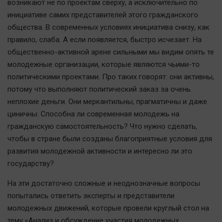
возникают не по проектам сверху, а исключительно по
Актуальная тема
инициативе самих представителей этого гражданского
общества. В современных условиях инициатива снизу, как
Афиша
правило, слаба. А если появляется, быстро исчезает. На
Блогеркуль
общественно-активной арене сильными мы видим опять те
Быстрый медиазавод
молодежные организации, которые являются чьими-то
политическими проектами. Про таких говорят: они активны,
Вирус чтения
потому что выполняют политический заказ за очень
Вкусное
неплохие деньги. Они меркантильны, прагматичны и даже
Гороскоп
циничны. Способна ли современная молодежь на
Дети
гражданскую самостоятельность? Что нужно сделать,
ЖКХ
чтобы в стране были созданы благоприятные условия для
развития молодежной активности и интересно ли это
Интервью
государству?
Качество жизни
На эти достаточно сложные и неоднозначные вопросы
Конкурс
попытались ответить эксперты и представители
молодежных движений, которые провели круглый стол на
Народная журналистика
тему «Анализ и обсуждение участия молодежных