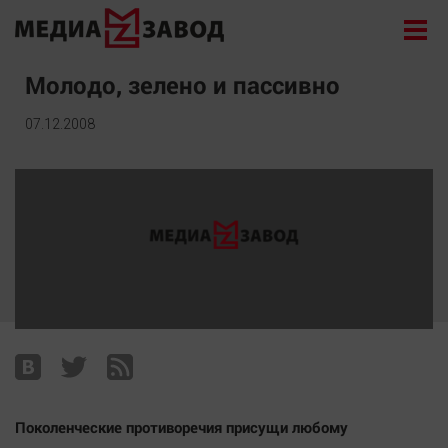
Новости
Молодо, зелено и пассивно
Экономика
07.12.2008
Происшествия
Общество
Политика
Культура
Здоровье
Спорт
Курилка
Поиск
Архив
Поколенческие противоречия присущи любому