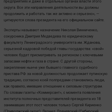
предприятиях и даже в отдельных органах власти этого
Автомобили
округа. Все эти направления деятельности вы должны
XX век: криминальные уроки
продолжить и работать так же активно и серьезно», —
Банки
цитируются слова президента на его официальном сайте.
Медиаграмотность
Эксперты называют назначение Николая Винниченко,
Медицина
сокурсника Дмитрия Медведева по юридическому
факультету Ленинградского университета им. Жданова,
Новости компаний
серьезной кадровой победой главы государства: «свой»
Прогулки по городу Ч
человек будет присматривать за регионом с ключевыми
запасами нефти и газа в стране. С другой стороны,
Спецпроект
закрепление нынче уже бывшего главного судебного
Статистика
пристава РФ за новой должностью продолжает путинскую
Челябинск космический
традицию, согласно коей полпредами становились люди,
Другие рубрики
как правило, имевшие отношение к силовым структурам.
Bookworms
По словам газеты «Коммерсант», с момента появления
института полночных представителей президента из 18
English version
занимавших этот пост человек только Сергей Кириенко
Online-консультация
(Приволжский округ), Леонид Драчевский (Сибирский