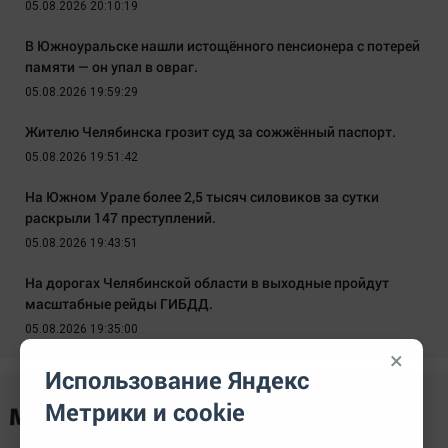
05.08.2026 20:10:19
В Южноуральске нашли истощённого пенсионера с потерей
памяти — он упал в овраг.
05.08.2026 19:59:29
Жителю Челябинска грозит суд за сожжённый паспорт.
05.08.2026 19:51:42
На Южном Урале более 2,5 тысяч силовиков за сутки
раскрыли 147 преступлений.
05.08.2026 19:43:51
На дорогах Челябинской области в выходные пройдут
масштабные рейды ГИБДД.
05.08.2026 19:35:00
×
Использование Яндекс
Метрики и cookie