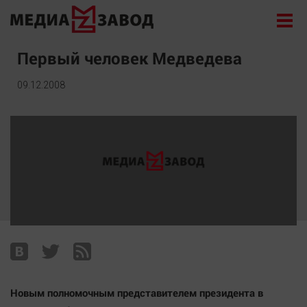
Новости
Первый человек Медведева
Экономика
09.12.2008
Происшествия
Общество
Политика
Культура
Здоровье
Спорт
Курилка
Поиск
Архив
Новым полномочным представителем президента в