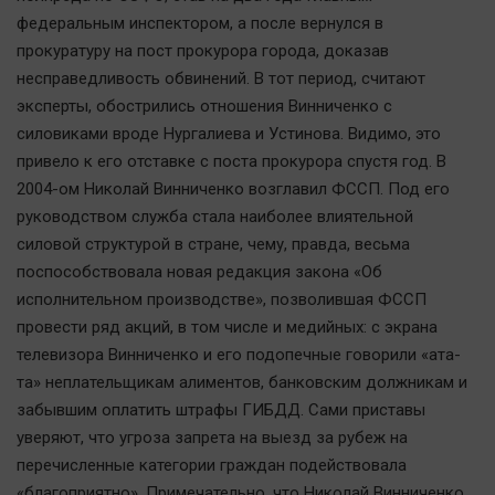
федеральным инспектором, а после вернулся в
прокуратуру на пост прокурора города, доказав
несправедливость обвинений. В тот период, считают
эксперты, обострились отношения Винниченко с
силовиками вроде Нургалиева и Устинова. Видимо, это
привело к его отставке с поста прокурора спустя год. В
2004-ом Николай Винниченко возглавил ФССП. Под его
руководством служба стала наиболее влиятельной
силовой структурой в стране, чему, правда, весьма
поспособствовала новая редакция закона «Об
исполнительном производстве», позволившая ФССП
провести ряд акций, в том числе и медийных: с экрана
телевизора Винниченко и его подопечные говорили «ата-
та» неплательщикам алиментов, банковским должникам и
забывшим оплатить штрафы ГИБДД. Сами приставы
уверяют, что угроза запрета на выезд за рубеж на
перечисленные категории граждан подействовала
«благоприятно». Примечательно, что Николай Винниченко