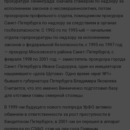
Наука
прокуратуре Ленинграда: сначала стажером по надзору за
исполнением законов о несовершеннолетних, потом
Обсуждаем
прокурором профильного отдела, помощником прокурора
Отдых
Санкт-Петербурга по надзору за следствием в органах
Персона
госбезопасности. С 1992-го по 1995-ый — начальник
Последняя инстанция
отдела горпрокуратуры по надзору за исполнением
Светская жизнь
законов о федеральной безопасности; с 1995 по 1997 год
— прокурор Московского района Санкт-Петербурга; с
Тенденции
февраля 1998 по 2001 год — заместитель прокурора города
Точка на карте
Санкт-Петербурга Ивана Сыдорука, один из инициаторов
нашумевшего «дела Шутова». Одно время «враг №1»
бывшего губернатора Петербурга Владимира Яковлева.
Считается, что это именно Винниченко подготовил базу
для отставки главы северной столицы.
В 1999-ом будущего нового полпреда УрФО активно
обвиняли в ответственности за рост преступности в
бандитском Петербурге, в 2001-ом он перешел в аппарат
полпреда по СЗФО, став на два года Главным