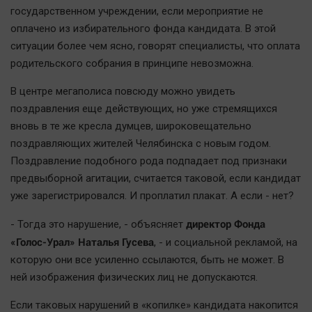
Актуальная тема
государственном учреждении, если мероприятие не
оплачено из избирательного фонда кандидата. В этой
ситуации более чем ясно, говорят специалисты, что оплата
Афиша
родительского собрания в принципе невозможна.
Блогеркуль
Быстрый медиазавод
В центре мегаполиса повсюду можно увидеть
поздравления еще действующих, но уже стремящихся
Вирус чтения
вновь в те же кресла думцев, широковещательно
Вкусное
поздравляющих жителей Челябинска с новым годом.
Гороскоп
Поздравление подобного рода подпадает под признаки
Дети
предвыборной агитации, считается таковой, если кандидат
ЖКХ
уже зарегистрировался. И проплатил плакат. А если - нет?
Интервью
директор Фонда
- Тогда это нарушение, - объясняет
Качество жизни
«Голос-Урал» Наталья Гусева
, - и социальной рекламой, на
которую они все усиленно ссылаются, быть не может. В
Конкурс
ней изображения физических лиц не допускаются.
Народная журналистика
Если таковых нарушений в «копилке» кандидата накопится