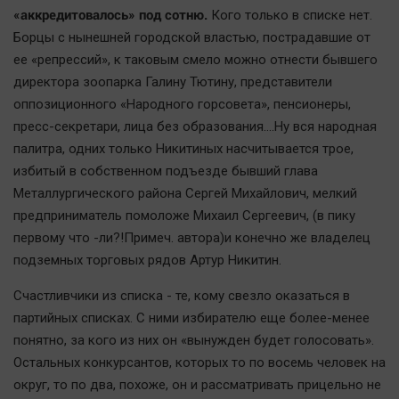
«аккредитовалось» под сотню.
Кого только в списке нет.
Наша победа
Борцы с нынешней городской властью, пострадавшие от
Общество
ее «репрессий», к таковым смело можно отнести бывшего
Политика
директора зоопарка Галину Тютину, представители
Экономика
оппозиционного «Народного горсовета», пенсионеры,
Происшествия
пресс-секретари, лица без образования….Ну вся народная
палитра, одних только Никитиных насчитывается трое,
Здоровье
избитый в собственном подъезде бывший глава
Культура
Металлургического района Сергей Михайлович, мелкий
Курилка
предприниматель помоложе Михаил Сергеевич, (в пику
Мнения
первому что -ли?!Примеч. автора)и конечно же владелец
подземных торговых рядов Артур Никитин.
Спорт
Счастливчики из списка - те, кому свезло оказаться в
Технологии
партийных списках. С ними избирателю еще более-менее
Отраслевые темы
понятно, за кого из них он «вынужден будет голосовать».
Hедвижимость
Остальных конкурсантов, которых то по восемь человек на
округ, то по два, похоже, он и рассматривать прицельно не
Образование