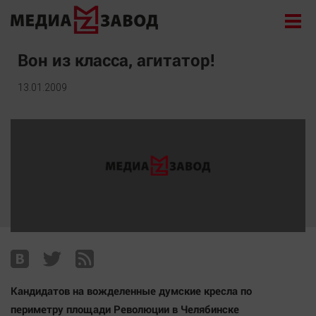
Новости
Вон из класса, агитатор!
Экономика
13.01.2009
Происшествия
Общество
Политика
Культура
Здоровье
Спорт
Курилка
Поиск
Кандидатов на вожделенные думские кресла по
Архив
периметру площади Революции в Челябинске