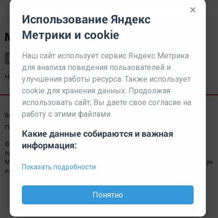
×
Использование Яндекс
Метрики и cookie
Наш сайт использует сервис Яндекс Метрика
для анализа поведения пользователей и
Наш партнер
kurorty-sochi.ru
улучшения работы ресурса. Также использует
cookie для хранения данных. Продолжая
использовать сайт, Вы даете свое согласие на
работу с этими файлами.
Выходные данные СМИ
Реклама
Вакансии
Пользовательское соглашение
Какие данные собираются и важная
информация:
© 2026 МЕДИАЗАВОД — Сайт может содержать контент,
предназначенный для лиц 18+
Мнение редакции может не совпадать с мнением отдельных авторов.При
Показать подробности
использовании материалов сайта ссылка обязательна.
Понятно