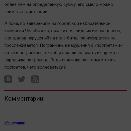
Наука
более чем на определенную сумму, его смело можно
Обсуждаем
снимать с дистанции.
Отдых
А пока, по заверениям из городской избирательной
Персона
комиссии Челябинска, никаких очевидных им эксцессов,
Последняя инстанция
скандалов нарушений на поле битвы за избирателя не
Светская жизнь
прослеживается. Пограничные нарушения с «портретами»
на то и пограничные, чтобы локализовывать их прямо в
Тенденции
зародыше на границе. Ведь сняли же несколько таких
Точка на карте
портретов, чего волноваться?
Комментарии
life-коучинг