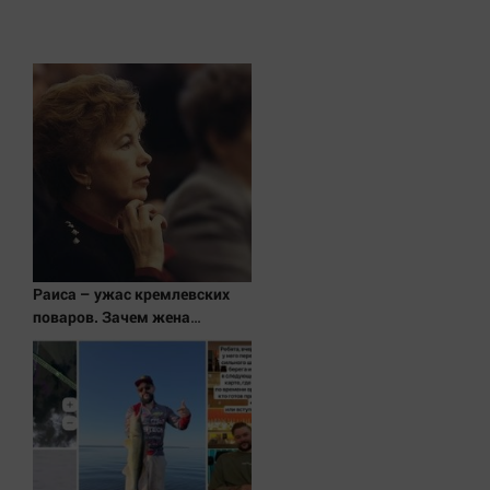
Раиса – ужас кремлевских
поваров. Зачем жена
Горбачева требовала пять
видов каши каждое утро?