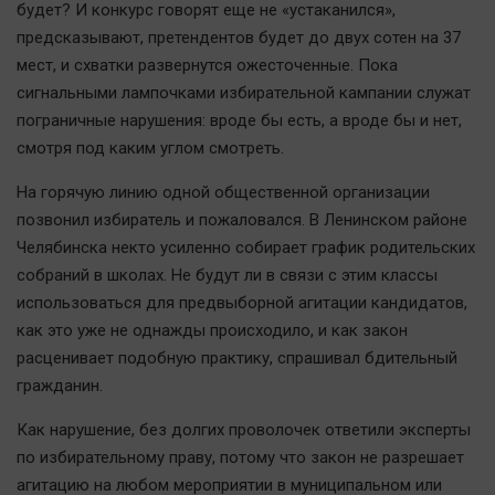
будет? И конкурс говорят еще не «устаканился»,
Автомобили
предсказывают, претендентов будет до двух сотен на 37
XX век: криминальные уроки
мест, и схватки развернутся ожесточенные. Пока
Банки
сигнальными лампочками избирательной кампании служат
Медиаграмотность
пограничные нарушения: вроде бы есть, а вроде бы и нет,
смотря под каким углом смотреть.
Медицина
На горячую линию одной общественной организации
Новости компаний
позвонил избиратель и пожаловался. В Ленинском районе
Прогулки по городу Ч
Челябинска некто усиленно собирает график родительских
собраний в школах. Не будут ли в связи с этим классы
Спецпроект
использоваться для предвыборной агитации кандидатов,
Статистика
как это уже не однажды происходило, и как закон
Челябинск космический
расценивает подобную практику, спрашивал бдительный
Другие рубрики
гражданин.
Bookworms
Как нарушение, без долгих проволочек ответили эксперты
English version
по избирательному праву, потому что закон не разрешает
Online-консультация
агитацию на любом мероприятии в муниципальном или