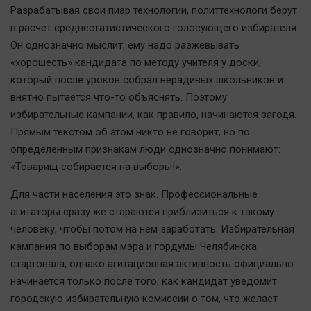
Автомобили
Разрабатывая свои пиар технологии, политтехнологи берут
в расчет среднестатистического голосующего избирателя.
XX век: криминальные уроки
Он однозначно мыслит, ему надо разжевывать
Банки
«хорошесть» кандидата по методу учителя у доски,
Медиаграмотность
который после уроков собрал нерадивых школьников и
Медицина
внятно пытается что-то объяснять. Поэтому
избирательные кампании, как правило, начинаются загодя.
Новости компаний
Прямым текстом об этом никто не говорит, но по
определенным признакам люди однозначно понимают:
Прогулки по городу Ч
«Товарищ собирается на выборы!».
Спецпроект
Статистика
Для части населения это знак. Профессиональные
агитаторы сразу же стараются приблизиться к такому
Челябинск космический
человеку, чтобы потом на нем заработать. Избирательная
Другие рубрики
кампания по выборам мэра и гордумы Челябинска
Bookworms
стартовала, однако агитационная активность официально
English version
начинается только после того, как кандидат уведомит
Online-консультация
городскую избирательную комиссии о том, что желает