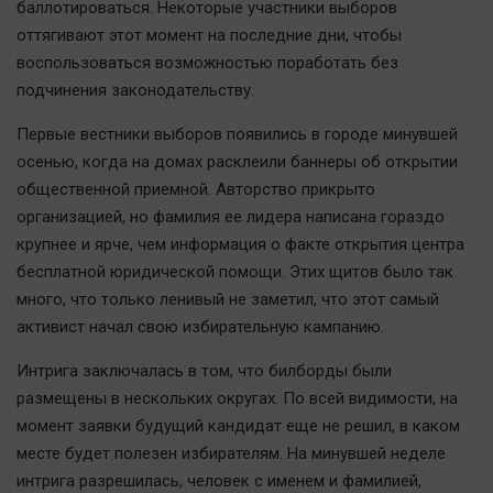
баллотироваться. Некоторые участники выборов
Актуальная тема
оттягивают этот момент на последние дни, чтобы
воспользоваться возможностью поработать без
Афиша
подчинения законодательству.
Блогеркуль
Первые вестники выборов появились в городе минувшей
Быстрый медиазавод
осенью, когда на домах расклеили баннеры об открытии
Вирус чтения
общественной приемной. Авторство прикрыто
Вкусное
организацией, но фамилия ее лидера написана гораздо
Гороскоп
крупнее и ярче, чем информация о факте открытия центра
Дети
бесплатной юридической помощи. Этих щитов было так
много, что только ленивый не заметил, что этот самый
ЖКХ
активист начал свою избирательную кампанию.
Интервью
Качество жизни
Интрига заключалась в том, что билборды были
размещены в нескольких округах. По всей видимости, на
момент заявки будущий кандидат еще не решил, в каком
Конкурс
месте будет полезен избирателям. На минувшей неделе
Народная журналистика
интрига разрешилась, человек с именем и фамилией,