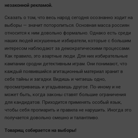
незаконной рекламой.
Наша победа
Общество
Сказать о том, что весь народ сегодня осознанно ходит на
Политика
выборы — значит поторопиться. Основная масса россиян
относится к ним довольно формально. Однако есть среди
Экономика
наших людей искушенные избиратели, которые с большим
Происшествия
интересом наблюдают за демократическими процессами.
Здоровье
Как правило, это азартные люди. Для них избирательные
Культура
кампании сродни детективным играм. Они понимают, что
Курилка
каждый появившийся агитационный материал хранит в
себе тайны и загадки. Видишь и читаешь одно,
Мнения
просматриваешь и угадываешь другое. По-иному и не
может быть, когда законы ставят большие ограничения
Спорт
для кандидатов. Приходится применять особый язык,
Технологии
чтобы себя пропиарить и правила не нарушить. Иногда это
Отраслевые темы
получается довольно смешно и талантливо.
Hедвижимость
Товарищ собирается на выборы!
Образование