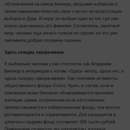
Наука
обозначенной на самом баннере, уведомил избирком о
Обсуждаем
своем намерении попытать свое счастье на предстоящих
Отдых
выборах в Думу. И округ он выбрал один из тех, где уже
вовсю красовалась его фамилия. Согласитесь, занятный
Персона
пиар: человек еще ничего толком не сделал, но его уже
Последняя инстанция
запомнила добрая половина горожан.
Светская жизнь
Здесь селедку заворачивали
Тенденции
Точка на карте
К выборным законам у нас относятся, как Владимир
Винокур в интермедии к нотам: «Здесь читать, здесь нет, а
здесь селедку заворачивали». Как пояснили активисты
общественного фонда «Голос-Урал», в случае, если в
описанных выше баннерах обнаруживаются признаки
агитации, сумма, потраченная на их изготовление,
приплюсовывается к избирательному фонду, она жестко
регламентируется и ограничивается. Для кандидатов в
депутаты гордумы фонд составляет 500 тысяч рублей.
Прикидывая стоимость тех «продуктов», которые