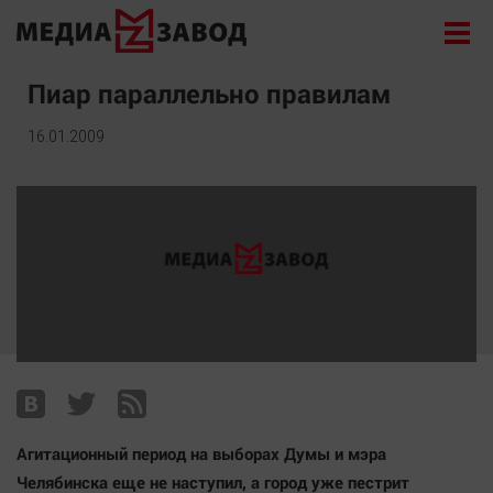
Новости
Пиар параллельно правилам
Экономика
16.01.2009
Происшествия
Общество
Политика
Культура
Здоровье
Спорт
Курилка
Поиск
Агитационный период на выборах Думы и мэра
Архив
Челябинска еще не наступил, а город уже пестрит