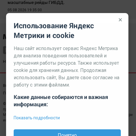
масштабные рейды ГИБДД.
05.08.2026 19:35:00
×
Использование Яндекс
Метрики и cookie
Наш сайт использует сервис Яндекс Метрика
для анализа поведения пользователей и
Наш партнер
kurorty-sochi.ru
улучшения работы ресурса. Также использует
cookie для хранения данных. Продолжая
использовать сайт, Вы даете свое согласие на
работу с этими файлами.
Выходные данные СМИ
Реклама
Вакансии
Пользовательское соглашение
Какие данные собираются и важная
информация:
© 2026 МЕДИАЗАВОД — Сайт может содержать контент,
предназначенный для лиц 18+
Мнение редакции может не совпадать с мнением отдельных авторов.При
Показать подробности
использовании материалов сайта ссылка обязательна.
Понятно