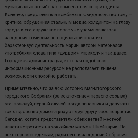
Наука
муниципальных выборах, сомневаться не приходится.
Обсуждаем
Конечно, представители комбината. Свидетельство тому —
Отдых
критика, обрушенная стальным медиа-холдингом на главу
Персона
города и его окружение после уже упоминавшегося
заседания комиссии по социальной политике.
Последняя инстанция
Характеризуя деятельность мэрии, авторы материалов
Светская жизнь
употребляли слова типа «дурдом», «прикол» и так далее.
Тенденции
Городская администрация, которая подобным
Точка на карте
информационным ресурсом не располагает, лишена
возможности спокойно работать.
Примечательно, что за всю историю Магнитогорского
городского Собрания (за исключением первого созыва)
это, пожалуй, первый случай, когда чиновники и депутаты
так откровенно демонстрируют друг другу свое неприятие.
Сегодня, кстати, представители обеих ветвей местной
власти встретятся на хоккейном матче в Швейцарии. По
некоторым сведениям, ради него и заседание Собрания