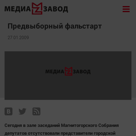
Новости
Предвыборный фальстарт
Экономика
27.01.2009
Происшествия
Общество
Политика
Культура
Здоровье
Спорт
Курилка
Поиск
Сегодня в зале заседаний Магнитогорского Собрания
Архив
депутатов отсутствовали представители городской