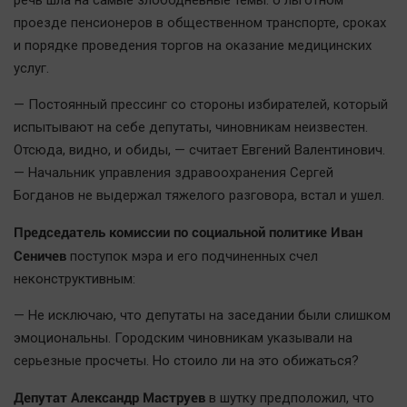
речь шла на самые злободневные темы: о льготном
Автомобили
проезде пенсионеров в общественном транспорте, сроках
XX век: криминальные уроки
и порядке проведения торгов на оказание медицинских
Банки
услуг.
Медиаграмотность
— Постоянный прессинг со стороны избирателей, который
Медицина
испытывают на себе депутаты, чиновникам неизвестен.
Отсюда, видно, и обиды, — считает Евгений Валентинович.
Новости компаний
— Начальник управления здравоохранения Сергей
Богданов не выдержал тяжелого разговора, встал и ушел.
Прогулки по городу Ч
Спецпроект
Председатель комиссии по социальной политике Иван
Статистика
Сеничев
поступок мэра и его подчиненных счел
неконструктивным:
Челябинск космический
Другие рубрики
— Не исключаю, что депутаты на заседании были слишком
Bookworms
эмоциональны. Городским чиновникам указывали на
серьезные просчеты. Но стоило ли на это обижаться?
English version
Online-консультация
Депутат Александр Маструев
в шутку предположил, что