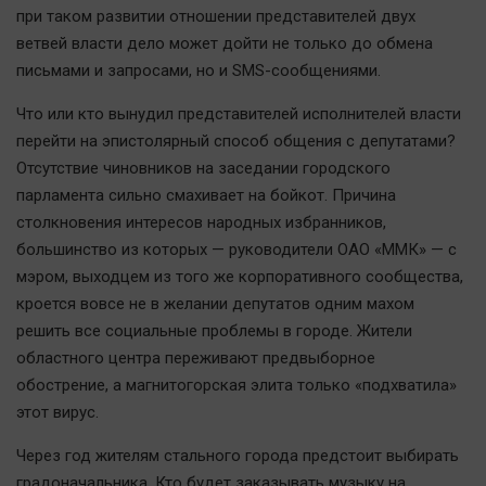
Актуальная тема
при таком развитии отношении представителей двух
ветвей власти дело может дойти не только до обмена
письмами и запросами, но и SMS-сообщениями.
Афиша
Блогеркуль
Что или кто вынудил представителей исполнителей власти
Быстрый медиазавод
перейти на эпистолярный способ общения с депутатами?
Отсутствие чиновников на заседании городского
Вирус чтения
парламента сильно смахивает на бойкот. Причина
Вкусное
столкновения интересов народных избранников,
Гороскоп
большинство из которых — руководители ОАО «ММК» — с
Дети
мэром, выходцем из того же корпоративного сообщества,
ЖКХ
кроется вовсе не в желании депутатов одним махом
решить все социальные проблемы в городе. Жители
Интервью
областного центра переживают предвыборное
Качество жизни
обострение, а магнитогорская элита только «подхватила»
этот вирус.
Конкурс
Через год жителям стального города предстоит выбирать
Народная журналистика
градоначальника. Кто будет заказывать музыку на