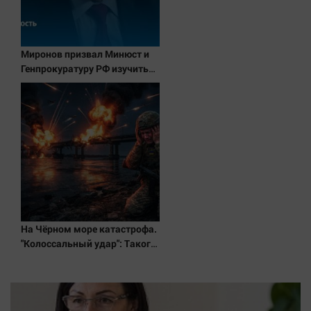
Миронов призвал Минюст и
Генпрокуратуру РФ изучить
деятельность партии Яблоко
На Чёрном море катастрофа.
"Колоссальный удар": Такого
не было за всю СВО