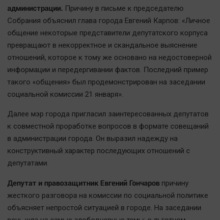
администрации.
Причину в письме к председателю
Наша победа
Собрания объяснил глава города Евгений Карпов: «Личное
Общество
общение некоторые представители депутатского корпуса
Политика
превращают в некорректное и скандальное выяснение
Экономика
отношений, которое к тому же основано на недостоверной
Происшествия
информации и передергивании фактов. Последний пример
такого «общения» был продемонстрирован на заседании
Здоровье
социальной комиссии 21 января».
Культура
Курилка
Далее мэр города пригласил заинтересованных депутатов
к совместной проработке вопросов в формате совещаний
Мнения
в администрации города. Он выразил надежду на
конструктивный характер последующих отношений с
Спорт
депутатами.
Технологии
Депутат и правозащитник Евгений Гончаров
Отраслевые темы
причину
жесткого разговора на комиссии по социальной политике
Hедвижимость
объясняет непростой ситуацией в городе. На заседании
Образование