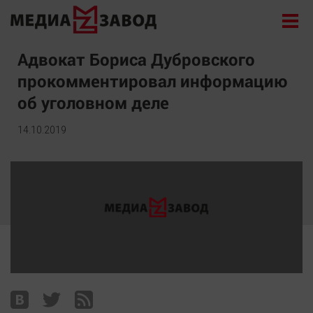
Новости
Адвокат Бориса Дубровского
прокомментировал информацию
Экономика
об уголовном деле
Происшествия
Общество
14.10.2019
Политика
Культура
Здоровье
Спорт
Курилка
Поиск
Архив