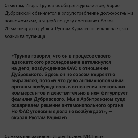
Автомобили
Отметим, Игорь Трунов сообщал журналистам, Борис
Дубровский обвиняется в злоупотребление должностными
XX век: криминальные уроки
полномочиями, а ущерб по делу составляет более
Банки
20 миллиардов рублей. Рустам Курмаев не исключает, что
Медиаграмотность
возникла путаница.
Медицина
«Трунов говорил, что он в процессе своего
Новости компаний
адвокатского расследования натолкнулся
на дело, возбужденное ФАС в отношении
Прогулки по городу Ч
Дубровского. Здесь он не совсем корректно
Спецпроект
выразился, потому что дело антимонопольным
органом возбуждалось в отношении нескольких
Статистика
коммерсантов и действительно в нем фигурирует
Челябинск космический
фамилия Дубровского. Мы в Арбитражном суде
оспариваем решение антимонопольного органа.
Другие рубрики
Но ФАС уголовные дела не возбуждает», —
Bookworms
сказал Рустам Курмаев.
English version
Online-консультация
Однако, как заявляет Игорь Трунов, МВД еще