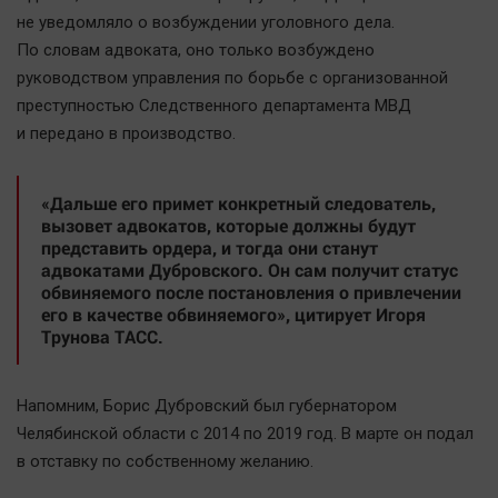
Актуальная тема
не уведомляло о возбуждении уголовного дела.
По словам адвоката, оно только возбуждено
Афиша
руководством управления по борьбе с организованной
преступностью Следственного департамента МВД
Блогеркуль
и передано в производство.
Быстрый медиазавод
Вирус чтения
«Дальше его примет конкретный следователь,
Вкусное
вызовет адвокатов, которые должны будут
Гороскоп
представить ордера, и тогда они станут
адвокатами Дубровского. Он сам получит статус
Дети
обвиняемого после постановления о привлечении
ЖКХ
его в качестве обвиняемого», цитирует Игоря
Трунова ТАСС.
Интервью
Качество жизни
Напомним, Борис Дубровский был губернатором
Челябинской области с 2014 по 2019 год. В марте он подал
Конкурс
в отставку по собственному желанию.
Народная журналистика