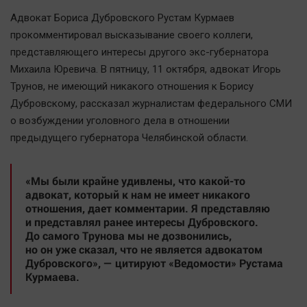
Наша победа
Адвокат Бориса Дубровского Рустам Курмаев
Общество
прокомментировал высказывание своего коллеги,
представляющего интересы другого экс-губернатора
Политика
Михаила Юревича. В пятницу, 11 октября, адвокат Игорь
Экономика
Трунов, не имеющий никакого отношения к Борису
Происшествия
Дубровскому, рассказал журналистам федерального СМИ
Здоровье
о возбуждении уголовного дела в отношении
Культура
предыдущего губернатора Челябинской области.
Курилка
Мнения
«Мы были крайне удивлены, что какой-то
адвокат, который к нам не имеет никакого
отношения, дает комментарии. Я представляю
Спорт
и представлял ранее интересы Дубровского.
До самого Трунова мы не дозвонились,
Технологии
но он уже сказал, что не является адвокатом
Отраслевые темы
Дубровского», — цитируют «Ведомости» Рустама
Курмаева.
Hедвижимость
Образование