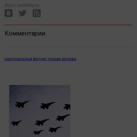
Наука
Фото: xoroshiy.ru
Обсуждаем
Отдых
Персона
Комментарии
Последняя инстанция
Светская жизнь
Тенденции
персональный фитнес тренер москва
Точка на карте