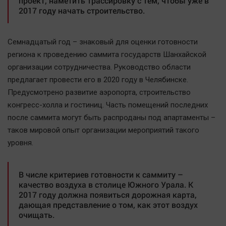
проект, наметить трассировку с тем, чтобы уже в
Автомобили
2017 году начать строительство.
XX век: криминальные уроки
Банки
Семнадцатый год – знаковый для оценки готовности
Медиаграмотность
региона к проведению саммита государств Шанхайской
организации сотрудничества. Руководство области
Медицина
предлагает провести его в 2020 году в Челябинске.
Предусмотрено развитие аэропорта, строительство
Новости компаний
конгресс-холла и гостиниц. Часть помещений последних
Прогулки по городу Ч
после саммита могут быть распроданы под апартаменты –
Спецпроект
таков мировой опыт организации мероприятий такого
Статистика
уровня.
Челябинск космический
Другие рубрики
В числе критериев готовности к саммиту –
качество воздуха в столице Южного Урала. К
Bookworms
2017 году должна появиться дорожная карта,
English version
дающая представление о том, как этот воздух
очищать.
Online-консультация