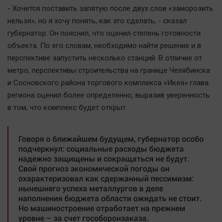
Наука
- Хочется поставить запятую после двух слов «заморозить
Обсуждаем
нельзя», но я хочу понять, как это сделать, - сказал
Отдых
губернатор. Он пояснил, что оценил степень готовности
объекта. По его словам, необходимо найти решение и в
Персона
перспективе запустить несколько станций. В отличие от
Последняя инстанция
метро, перспективы строительства на границе Челябинска
Светская жизнь
и Сосновского района торгового комплекса «Икея» глава
Тенденции
региона оценил более определенно, выразив уверенность
Точка на карте
в том, что комплекс будет открыт.
Говоря о ближайшем будущем, губернатор особо
подчеркнул: социальные расходы бюджета
надежно защищены и сокращаться не будут.
Свой прогноз экономической погоды он
охарактеризовал как сдержанный пессимизм:
нынешнего успеха металлургов в деле
наполнения бюджета области ожидать не стоит.
Но машиностроение отработает на прежнем
уровне – за счет гособоронзаказа.