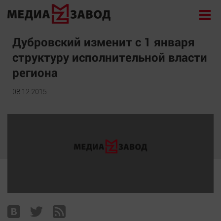
Новости
Дубровский изменит с 1 января
структуру исполнительной власти
Экономика
региона
Происшествия
Общество
08.12.2015
Политика
Культура
Здоровье
Спорт
Курилка
Поиск
Архив