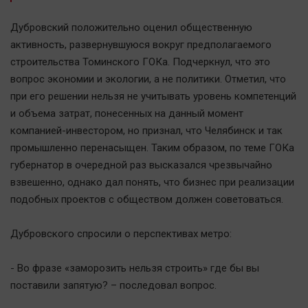
Актуальная тема
Дубровский положительно оценил общественную
активность, развернувшуюся вокруг предполагаемого
Афиша
строительства Томинского ГОКа. Подчеркнул, что это
Блогеркуль
вопрос экономии и экологии, а не политики. Отметил, что
Быстрый медиазавод
при его решении нельзя не учитывать уровень компетенций
Вирус чтения
и объема затрат, понесенных на данный момент
Вкусное
компанией-инвестором, но признал, что Челябинск и так
промышленно перенасыщен. Таким образом, по теме ГОКа
Гороскоп
губернатор в очередной раз высказался чрезвычайно
Дети
взвешенно, однако дал понять, что бизнес при реализации
ЖКХ
подобных проектов с обществом должен советоваться.
Интервью
Качество жизни
Дубровского спросили о перспективах метро:
- Во фразе «заморозить нельзя строить» где бы вы
Конкурс
поставили запятую? – последовал вопрос.
Народная журналистика