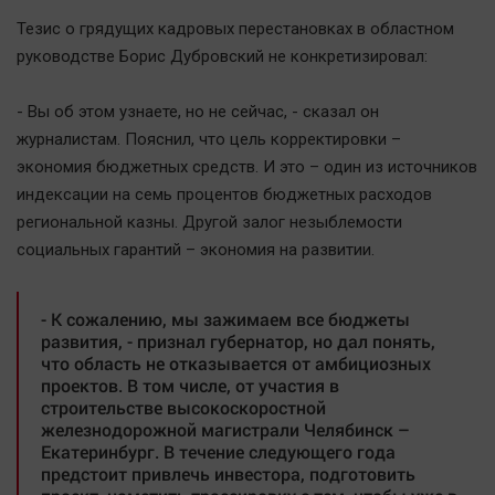
Наша победа
Тезис о грядущих кадровых перестановках в областном
Общество
руководстве Борис Дубровский не конкретизировал:
Политика
- Вы об этом узнаете, но не сейчас, - сказал он
Экономика
журналистам. Пояснил, что цель корректировки –
Происшествия
экономия бюджетных средств. И это – один из источников
Здоровье
индексации на семь процентов бюджетных расходов
Культура
региональной казны. Другой залог незыблемости
социальных гарантий – экономия на развитии.
Курилка
Мнения
- К сожалению, мы зажимаем все бюджеты
развития, - признал губернатор, но дал понять,
Спорт
что область не отказывается от амбициозных
Технологии
проектов. В том числе, от участия в
строительстве высокоскоростной
Отраслевые темы
железнодорожной магистрали Челябинск –
Hедвижимость
Екатеринбург. В течение следующего года
предстоит привлечь инвестора, подготовить
Образование