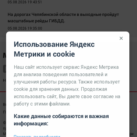
05.08.2026 19:43:51
На дорогах Челябинской области в выходные пройдут
масштабные рейды ГИБДД.
05.08.2026 19:35:00
×
Использование Яндекс
Метрики и cookie
Наш сайт использует сервис Яндекс Метрика
для анализа поведения пользователей и
Наш партнер
kurorty-sochi.ru
улучшения работы ресурса. Также использует
cookie для хранения данных. Продолжая
использовать сайт, Вы даете свое согласие на
работу с этими файлами.
Выходные данные СМИ
Реклама
Вакансии
Пользовательское соглашение
Какие данные собираются и важная
информация:
© 2026 МЕДИАЗАВОД — Сайт может содержать контент,
предназначенный для лиц 18+
Мнение редакции может не совпадать с мнением отдельных авторов.При