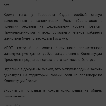
Автомобили
лет.
XX век: криминальные уроки
Кроме того, у Госсовета будет особый статус,
Банки
закрепленный в конституации. Роль губернаторов в
Медиаграмотность
принятии решений на федеральном уровне повысят.
Медицина
Премьер-министра и всех остальных членов кабинета
министров будет утверждать Госдума.
Новости компаний
МРОТ, который не может быть ниже прожиточного
Прогулки по городу Ч
минимума, уже давно требует закрепления в Конституции.
Спецпроект
Президент предлагает сделать это как можно быстрее.
Статистика
Отдельно в документе укажут, что международные законы
Челябинск космический
действуют на территории России, если не противоречат
Другие рубрики
Конституции России.
Bookworms
Вносить ли поправки в Конституцию, решат на общем
English version
голосовании.
Online-консультация
Фото: rbk.ru