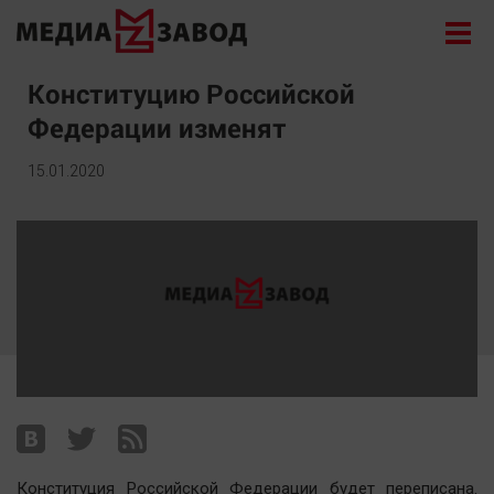
Новости
Конституцию Российской
Федерации изменят
Экономика
Происшествия
15.01.2020
Общество
Политика
Культура
Здоровье
Спорт
Курилка
Поиск
Архив
Конституция Российской Федерации будет переписана.