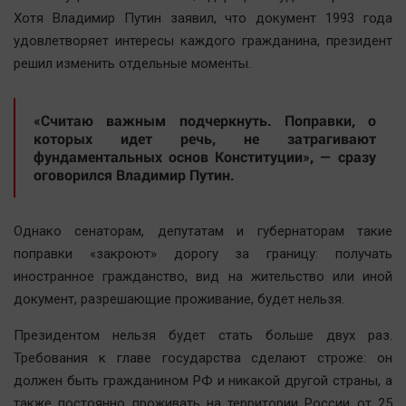
Наша победа
Хотя Владимир Путин заявил, что документ 1993 года
удовлетворяет интересы каждого гражданина, президент
Общество
решил изменить отдельные моменты.
Политика
Экономика
«Считаю важным подчеркнуть. Поправки, о
Происшествия
которых иде
т речь, не затрагивают
Здоровье
фундаментальных основ Конституции», — сразу
оговорился Владимир Путин.
Культура
Курилка
Однако сенаторам, депутатам и губернаторам такие
Мнения
поправки «закроют» дорогу за границу: получать
иностранное гражданство, вид на жительство или иной
Спорт
документ, разрешающие проживание, будет нельзя.
Технологии
Президентом нельзя будет стать больше двух раз.
Отраслевые темы
Требования к главе государства сделают строже: он
Hедвижимость
должен быть гражданином РФ и никакой другой страны, а
Образование
также постоянно проживать на территории России от 25