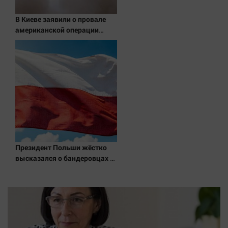
Наука
Обсуждаем
В Киеве заявили о провале
американской операции
Отдых
«Убей лучника» против
Персона
России
Последняя инстанция
Светская жизнь
Тенденции
Точка на карте
Президент Польши жёстко
высказался о бандеровцах и
их идеологии