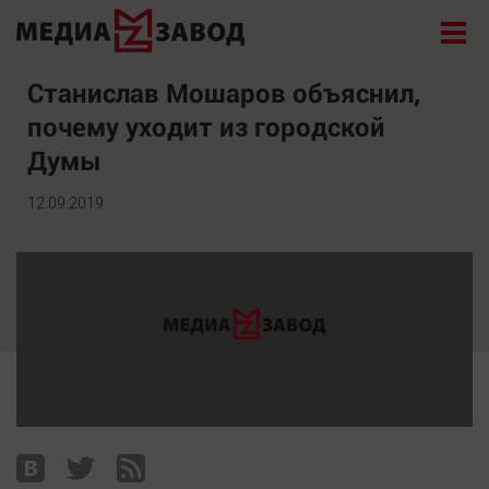
Новости
Станислав Мошаров объяснил,
почему уходит из городской
Экономика
Думы
Происшествия
Общество
12.09.2019
Политика
Культура
Здоровье
Спорт
Курилка
Поиск
Архив