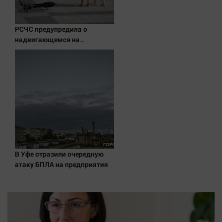
Наука
Обсуждаем
РСЧС предупредила о
Отдых
надвигающемся на
Персона
Волгоградскую область
шторме
Последняя инстанция
Светская жизнь
Тенденции
Точка на карте
В Уфе отразили очередную
атаку БПЛА на предприятия