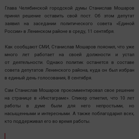
Наша победа
Глава Челябинской городской думы Станислав Мошаров
Общество
принял решение оставить свой пост. Об этом депутат
заявил на заседании политического совета «Единой
Политика
России» в Ленинском районе в среду, 11 сентября.
Экономика
Происшествия
Как сообщают СМИ, Станислав Мошаров пояснил, что уже
Здоровье
много лет работает на своей должности и устал
Культура
от деятельности. Однако политик останется в составе
совета депутатов Ленинского района, куда он был избран
Курилка
в единый день голосования, 8 сентября.
Мнения
Сам Станислав Мошаров прокомментировал свое решение
Спорт
на странице в «Инстаграме». Спикер отметил, что 10 лет
работы в думе были для него непростыми, но
Технологии
насыщенными и интересными. А также поблагодарил всех,
Отраслевые темы
кто поддерживал его во время работы.
Hедвижимость
Образование