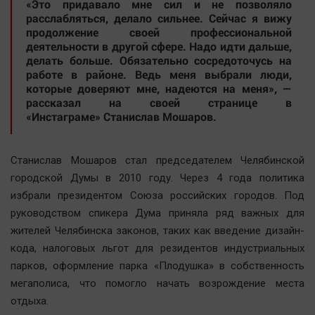
«Это придавало мне сил и не позволяло
Автомобили
расслабляться, делало сильнее. Сейчас я вижу
продолжение своей профессиональной
XX век: криминальные уроки
деятельности в другой сфере. Надо идти дальше,
Банки
делать больше. Обязательно сосредоточусь на
работе в районе. Ведь меня выбрали люди,
Медиаграмотность
которые доверяют мне, надеются на меня», —
Медицина
рассказал на своей странице в
«Инстаграме»
Станислав Мошаров
.
Новости компаний
Прогулки по городу Ч
Станислав Мошаров стал председателем Челябинской
Спецпроект
городской Думы в 2010 году. Через 4 года политика
избрали президентом Союза российских городов. Под
Статистика
руководством спикера Дума приняла ряд важных для
Челябинск космический
жителей Челябинска законов, таких как введение дизайн-
Другие рубрики
кода, налоговых льгот для резидентов индустриальных
Bookworms
парков, оформление парка «Плодушка» в собственность
English version
мегаполиса, что помогло начать возрождение места
отдыха.
Online-консультация