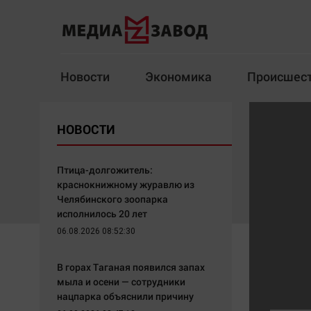
Новости
Экономика
Происшес
Новости
Экономика
НОВОСТИ
Здоровье
Спорт
Кур
Птица-долгожитель:
краснокнижному журавлю из
Челябинского зоопарка
исполнилось 20 лет
Архив
06.08.2026 08:52:30
Наша победа
Спорт
В горах Таганая появился запах
Общество
Технологии
мыла и осени — сотрудники
нацпарка объяснили причину
Политика
Отраслевые темы