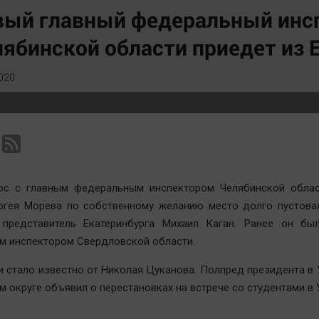
Статистика
Вирус чтения
вый главный федеральный инс
Челябинск космический
Вкусное
ябинской области приедет из 
Другие рубрики
Гороскоп
Bookworms
Дети
020
English version
ЖКХ
Online-консультация
Интервью
Актуальная тема
Качество жизни
ос с главным федеральным инспектором Челябинской облас
ргея Морева по собственному желанию место долго пустовал
 представитель Екатеринбурга Михаил Каган. Ранее он бы
 инспектором Свердловской области.
и стало известно от Николая Цуканова. Полпред президента в
 округе объявил о перестановках на встрече со студентами в 