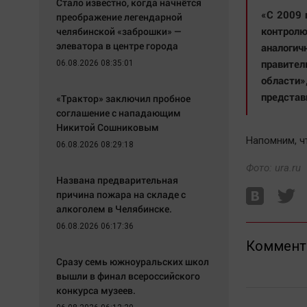
Стало известно, когда начнётся
«С 2009 
преображение легендарной
контрол
челябинской «заброшки» —
элеватора в центре города
аналогич
правител
06.08.2026 08:35:01
области»
представ
«Трактор» заключил пробное
соглашение с нападающим
Никитой Сошниковым
Напомним, ч
06.08.2026 08:29:18
Фото: ura.ru
Названа предварительная
причина пожара на складе с
алкоголем в Челябинске.
06.08.2026 06:17:36
Коммент
Сразу семь южноуральских школ
вышли в финал всероссийского
конкурса музеев.