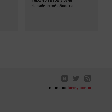
Текслер за год у руля
Челябинской области
Наш партнер
kurorty-sochi.ru