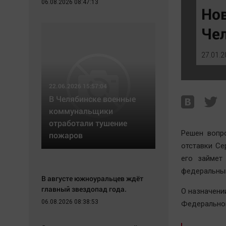
06.08.2026 08:47:13
Экономика
Hедвижимость
Но
Происшествия
Образование
Чел
Здоровье
Автомобили
Культура
XX век: криминальные уроки
27.01.2
Курилка
Банки
Мнения
Медиаграмотность
22.06.2026 15:57:04
Медицина
В Челябинске военные
коммунальщики
отработали тушение
Решен вопр
пожаров
отставки Се
его займет
федеральным
В августе южноуральцев ждёт
главный звездопад года.
О назначени
06.08.2026 08:38:53
Федеральном