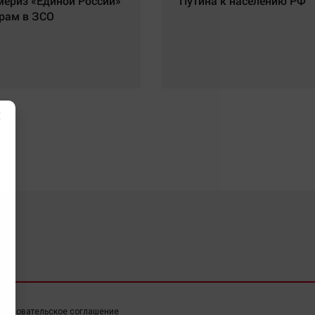
мериз «Единой России»
Путина к населению РФ
рам в ЗСО
×
ользовательское соглашение