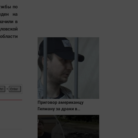
лужбы по
еден на
начили в
ловской
области
Приговор американцу
Гилману за драки в
воронежском СИЗО
потребовали ужесточить -
Новости на Вести.ru