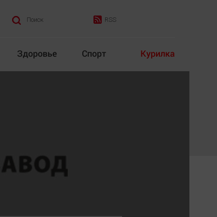
RSS
Поиск
Здоровье
Спорт
Курилка
итика
Культура
Конкурс
Народная журналистика
Наука