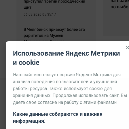
на прай
приступил третий проходческий
по выбо
щит.
06.08.2026 05:35:17
В Челябинск привезут более ста
раритетов из Музеев
Московского Кремля.
06.08.2026 05:24:32
Использование Яндекс Метрики
и cookie
Наш сайт использует сервис Яндекс Метрика для
анализа поведения пользователей и улучшения
работы ресурса. Также использует cookie для
хранения данных. Продолжая использовать сайт, Вы
даете свое согласие на работу с этими файлами.
Какие данные собираются и важная
информация:
Выходные данные СМИ
Реклама
Вакансии
П