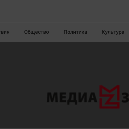
твия
Общество
Политика
Культура
Происшествия
Общество
Пол
илка
Новости компаний
Афиша
Прогулки по городу Ч
Блогеркуль
Спецпроект
Быстрый медиазавод