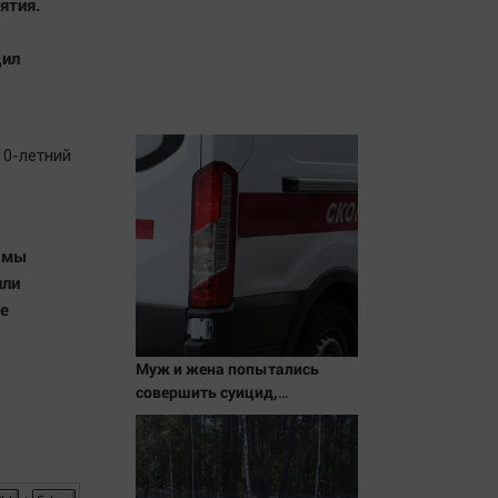
ятия.
щил
10-летний
т мы
или
те
Муж и жена попытались
совершить суицид,
предупредив оперативные
службы