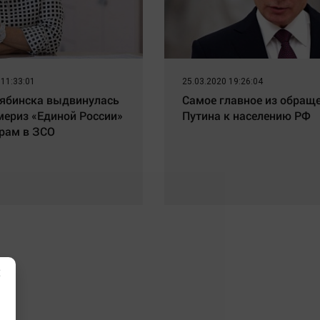
 11:33:01
25.03.2020 19:26:04
ябинска выдвинулась
Самое главное из обращ
мериз «Единой России»
Путина к населению РФ
рам в ЗСО
×