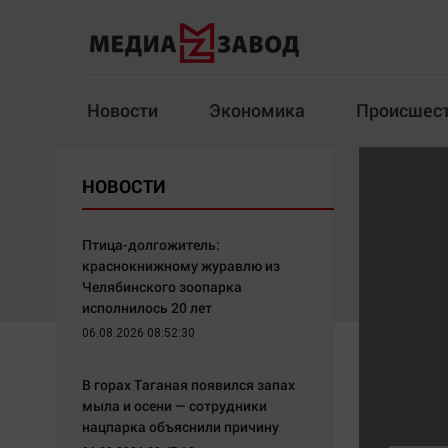
Новости
Экономика
Происшес
Новости
Экономика
НОВОСТИ
Здоровье
Спорт
Кур
Птица-долгожитель:
краснокнижному журавлю из
Челябинского зоопарка
исполнилось 20 лет
Архив
06.08.2026 08:52:30
Наша победа
Спорт
В горах Таганая появился запах
Общество
Технологии
мыла и осени — сотрудники
нацпарка объяснили причину
Политика
Отраслевые темы