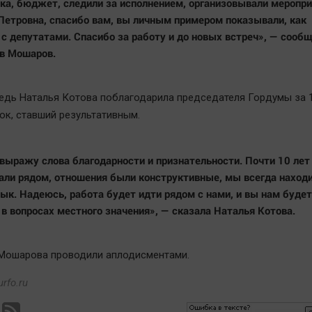
ка, бюджет, следили за исполнением, организовывали меропри
Петровна, спасибо вам, вы личным примером показывали, как
 с депутатами. Спасибо за работу и до новых встреч», — сооб
в Мошаров.
едь Наталья Котова поблагодарила председателя Гордумы за 
ок, ставший результативным.
 выражу слова благодарности и признательности. Почти 10 ле
али рядом, отношения были конструктивные, мы всегда наход
ык. Надеюсь, работа будет идти рядом с нами, и вы нам буде
 в вопросах местного значения», — сказала Наталья Котова.
Мошарова проводили аплодисментами.
rfo.ru