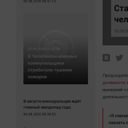
06.08.2026 08:47:13
Экономика
Hедвижимость
Ста
Происшествия
Образование
че
Здоровье
Автомобили
Культура
XX век: криминальные уроки
16.09.2
Курилка
Банки
Мнения
Медиаграмотность
22.06.2026 15:57:04
Медицина
В Челябинске военные
коммунальщики
отработали тушение
Председате
пожаров
должности
,
нынешний со
деятельност
В августе южноуральцев ждёт
главный звездопад года.
06.08.2026 08:38:53
«Я слага
сказать 