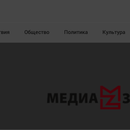
твия
Общество
Политика
Культура
Происшествия
Общество
Пол
илка
Новости компаний
Афиша
Прогулки по городу Ч
Блогеркуль
Спецпроект
Быстрый медиазавод