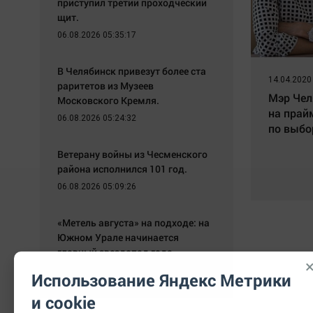
приступил третий проходческий
щит.
06.08.2026 05:35:17
В Челябинск привезут более ста
14.04.2020
раритетов из Музеев
Мэр Чел
Московского Кремля.
на прай
06.08.2026 05:24:32
по выбо
Ветерану войны из Чесменского
района исполнился 101 год.
06.08.2026 05:09:26
«Метель августа» на подходе: на
Южном Урале начинается
главный звездопад года
05.08.2026 20:10:19
Использование Яндекс Метрики
и cookie