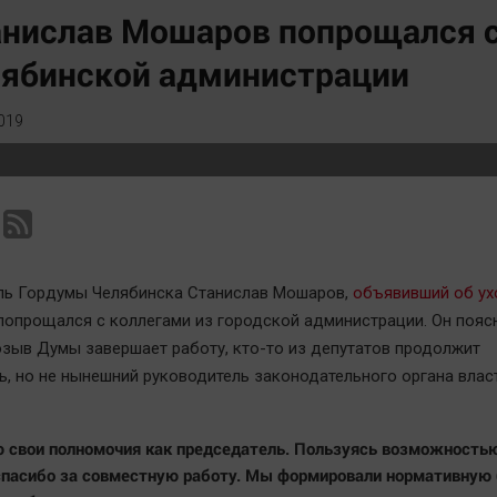
Статистика
Вирус чтения
нислав Мошаров попрощался с
Челябинск космический
Вкусное
лябинской администрации
Другие рубрики
Гороскоп
Bookworms
Дети
019
English version
ЖКХ
Online-консультация
Интервью
Актуальная тема
Качество жизни
ль Гордумы Челябинска Станислав Мошаров,
объявивший об ух
 попрощался с коллегами из городской администрации. Он поясн
зыв Думы завершает работу, кто-то из депутатов продолжит
ь, но не нынешний руководитель законодательного органа власт
ю свои полномочия как председатель. Пользуясь возможностью
спасибо за совместную работу. Мы формировали нормативную