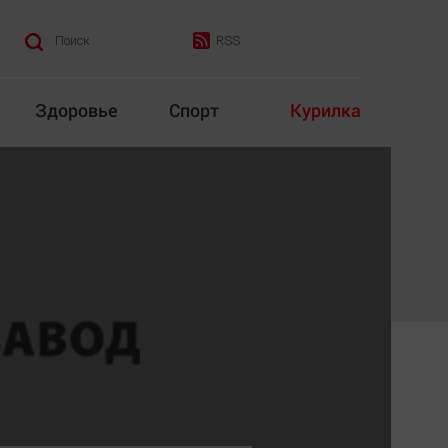
RSS
Поиск
Здоровье
Спорт
Курилка
итика
Культура
Конкурс
Народная журналистика
Наука