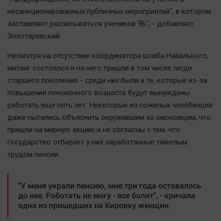
Автомобили
несанкционированных публичных мероприятий", в котором
XX век: криминальные уроки
заставляют расписываться учеников 9Б", - добавляет
Золотаревский.
Банки
Медиаграмотность
Несмотря на отсутствие координатора штаба Навального,
Медицина
митинг состоялся и на него пришли в том числе люди
старшего поколения - среди них были и те, которые из-за
повышения пенсионного возраста будут вынуждены
Новости компаний
работать еще пять лет. Некоторые из пожилых челябинцев
Прогулки по городу Ч
даже пытались объяснить окружившим их омоновцам, что
Спецпроект
пришли на мирную акцию и не согласны с тем, что
Статистика
государство отбирает у них заработанные тяжелым
Челябинск космический
трудом пенсии.
Другие рубрики
Bookworms
"У меня украли пенсию, мне три года оставалось
до нее. Работать не могу - все болит", - кричала
English version
одна из пришедших на Кировку женщин.
Online-консультация