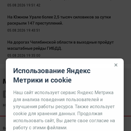
05.08.2026 19:51:42
На Южном Урале более 2,5 тысяч силовиков за сутки
раскрыли 147 преступлений.
05.08.2026 19:43:51
На дорогах Челябинской области в выходные пройдут
масштабные рейды ГИБДД.
05.08.2026 19:35:00
×
Использование Яндекс
Метрики и cookie
Наш сайт использует сервис Яндекс Метрика
для анализа поведения пользователей и
Наш партнер
kurorty-sochi.ru
улучшения работы ресурса. Также использует
cookie для хранения данных. Продолжая
использовать сайт, Вы даете свое согласие на
работу с этими файлами.
Выходные данные СМИ
Реклама
Вакансии