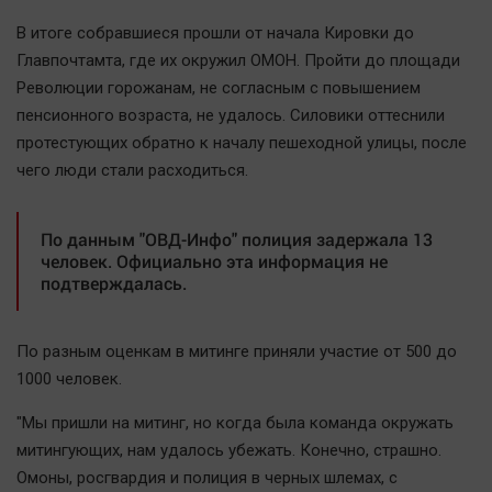
Актуальная тема
В итоге собравшиеся прошли от начала Кировки до
Главпочтамта, где их окружил ОМОН. Пройти до площади
Афиша
Революции горожанам, не согласным с повышением
Блогеркуль
пенсионного возраста, не удалось. Силовики оттеснили
Быстрый медиазавод
протестующих обратно к началу пешеходной улицы, после
чего люди стали расходиться.
Вирус чтения
Вкусное
По данным "ОВД-Инфо" полиция задержала 13
Гороскоп
человек. Официально эта информация не
Дети
подтверждалась.
ЖКХ
Интервью
По разным оценкам в митинге приняли участие от 500 до
Качество жизни
1000 человек.
"Мы пришли на митинг, но когда была команда окружать
Конкурс
митингующих, нам удалось убежать. Конечно, страшно.
Народная журналистика
Омоны, росгвардия и полиция в черных шлемах, с