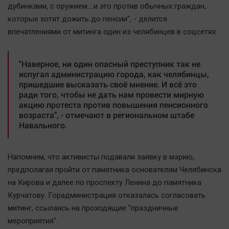
Наука
дубинками, с оружием....и это против обычных граждан,
Обсуждаем
которые хотят дожить до пенсии ", - делится
впечатлениями от митинга один из челябинцев в соцсетях.
Отдых
Персона
"Наверное, ни один опасный преступник так не
Последняя инстанция
испугал администрацию города, как челябинцы,
Светская жизнь
пришедшие высказать своё мнение. И всё это
ради того, чтобы не дать нам провести мирную
Тенденции
акцию протеста против повышения пенсионного
Точка на карте
возраста", - отмечают в региональном штабе
Навального.
Напомним, что активисты подавали заявку в мэрию,
предполагая пройти от памятника основателям Челябинска
на Кирова и далее по проспекту Ленина до памятника
Курчатову. Горадминистрация отказалась согласовать
митинг, ссылаясь на проходящие "праздничные
мероприятия".