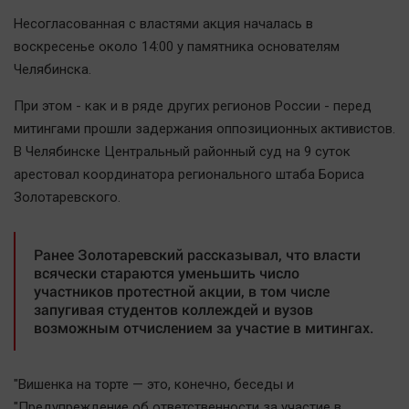
Наша победа
Несогласованная с властями акция началась в
Общество
воскресенье около 14:00 у памятника основателям
Челябинска.
Политика
Экономика
При этом - как и в ряде других регионов России - перед
Происшествия
митингами прошли задержания оппозиционных активистов.
В Челябинске Центральный районный суд на 9 суток
Здоровье
арестовал координатора регионального штаба Бориса
Культура
Золотаревского.
Курилка
Мнения
Ранее Золотаревский рассказывал, что власти
всячески стараются уменьшить число
Спорт
участников протестной акции, в том числе
запугивая студентов коллеждей и вузов
Технологии
возможным отчислением за участие в митингах.
Отраслевые темы
Hедвижимость
"Вишенка на торте — это, конечно, беседы и
Образование
"Предупреждение об ответственности за участие в