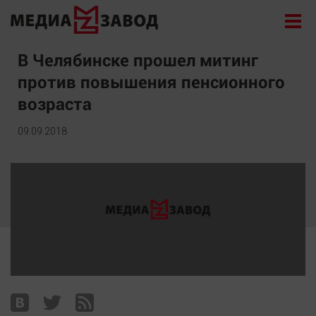
Новости
В Челябинске прошел митинг
против повышения пенсионного
Экономика
возраста
Происшествия
Общество
09.09.2018
Политика
Культура
Здоровье
Спорт
Курилка
Поиск
Архив