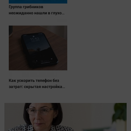
Группа грибников
неожиданно нашли в глухом
лесу одинокую испуганную
маленькую девочку с
игрушкой
Как ускорить телефон без
затрат: скрытая настройка
возвращает скорость
смартфону