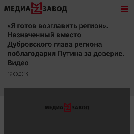
Новости
«Я готов возглавить регион».
Назначенный вместо
Экономика
Дубровского глава региона
Происшествия
поблагодарил Путина за доверие.
Общество
Видео
Политика
Культура
19.03.2019
Здоровье
Спорт
Курилка
Поиск
Архив