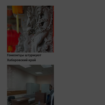
Наука
Обсуждаем
Отдых
Персона
Последняя инстанция
Светская жизнь
Тенденции
Точка на карте
Гонконгцы штурмуют
Хабаровский край