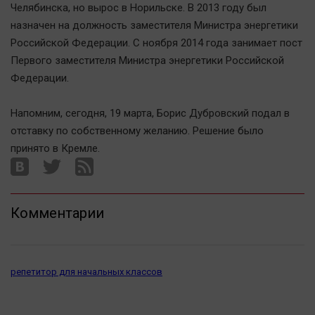
Челябинска, но вырос в Норильске. В 2013 году был
Актуальная тема
назначен на должность заместителя Министра энергетики
Российской Федерации. С ноября 2014 года занимает пост
Афиша
Первого заместителя Министра энергетики Российской
Блогеркуль
Федерации.
Быстрый медиазавод
Вирус чтения
Напомним, сегодня, 19 марта, Борис Дубровский подал в
отставку по собственному желанию. Решение было
Вкусное
принято в Кремле.
Гороскоп
Дети
ЖКХ
Комментарии
Интервью
Качество жизни
репетитор для начальных классов
Конкурс
Народная журналистика