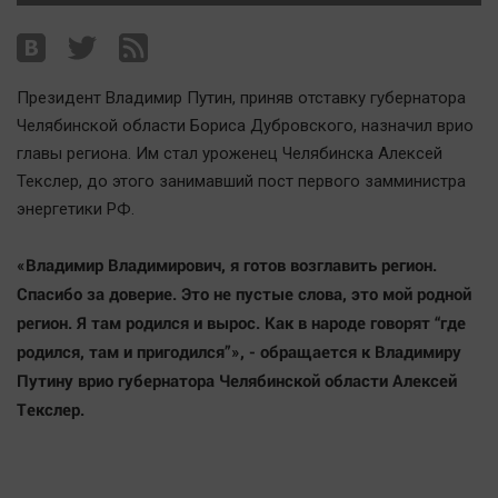
Наша победа
Общество
Политика
Президент Владимир Путин, приняв отставку губернатора
Экономика
Челябинской области Бориса Дубровского, назначил врио
Происшествия
главы региона. Им стал уроженец Челябинска Алексей
Текслер, до этого занимавший пост первого замминистра
Здоровье
энергетики РФ.
Культура
Курилка
«Владимир Владимирович, я готов возглавить регион.
Мнения
Спасибо за доверие. Это не пустые слова, это мой родной
регион. Я там родился и вырос. Как в народе говорят “где
Спорт
родился, там и пригодился”», - обращается к Владимиру
Путину врио губернатора Челябинской области Алексей
Технологии
Текслер.
Отраслевые темы
Hедвижимость
Образование