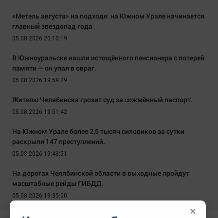
«Метель августа» на подходе: на Южном Урале начинается
главный звездопад года
05.08.2026 20:10:19
В Южноуральске нашли истощённого пенсионера с потерей
памяти — он упал в овраг.
05.08.2026 19:59:29
Жителю Челябинска грозит суд за сожжённый паспорт.
05.08.2026 19:51:42
На Южном Урале более 2,5 тысяч силовиков за сутки
раскрыли 147 преступлений.
05.08.2026 19:43:51
На дорогах Челябинской области в выходные пройдут
масштабные рейды ГИБДД.
05.08.2026 19:35:00
×